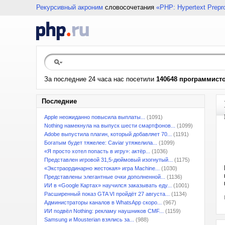
Рекурсивный акроним
словосочетания
«PHP: Hypertext Prepr
За последние 24 часа нас посетили
140648 программист
Последние
Apple неожиданно повысила выплаты...
(1091)
Nothing намекнула на выпуск шести смартфонов...
(1099)
Adobe выпустила плагин, который добавляет 70...
(1191)
Богатым будет тяжелее: Caviar утяжелила...
(1099)
«Я просто хотел попасть в игру»: актёр...
(1036)
Представлен игровой 31,5-дюймовый изогнутый...
(1175)
«Экстраординарно жестокая» игра Machine...
(1030)
Представлены элегантные очки дополненной...
(1136)
ИИ в «Google Картах» научился заказывать еду...
(1001)
Расширенный показ GTA VI пройдёт 27 августа...
(1134)
Администраторы каналов в WhatsApp скоро...
(967)
ИИ подвёл Nothing: рекламу наушников CMF...
(1159)
Samsung и Mousterian взялись за...
(988)