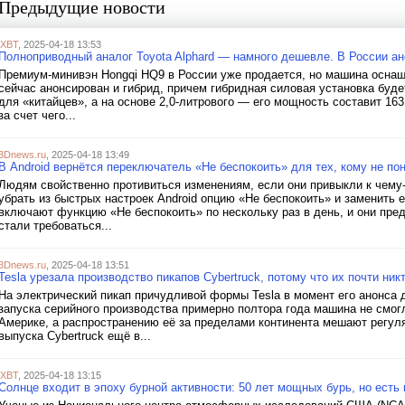
Предыдущие новости
iXBT
, 2025-04-18 13:53
Полноприводный аналог Toyota Alphard — намного дешевле. В России а
Премиум-минивэн Hongqi HQ9 в России уже продается, но машина осна
сейчас анонсирован и гибрид, причем гибридная силовая установка будет
для «китайцев», а на основе 2,0-литрового — его мощность составит 16
за счет чего...
3Dnews.ru
, 2025-04-18 13:49
В Android вернётся переключатель «Не беспокоить» для тех, кому не п
Людям свойственно противиться изменениям, если они привыкли к чему
убрать из быстрых настроек Android опцию «Не беспокоить» и заменить 
включают функцию «Не беспокоить» по нескольку раз в день, и они пре
стали требоваться...
3Dnews.ru
, 2025-04-18 13:51
Tesla урезала производство пикапов Cybertruck, потому что их почти ник
На электрический пикап причудливой формы Tesla в момент его анонса
запуска серийного производства примерно полтора года машина не смог
Америке, а распространению её за пределами континента мешают регу
выпуска Cybertruck ещё в...
iXBT
, 2025-04-18 13:15
Солнце входит в эпоху бурной активности: 50 лет мощных бурь, но есть