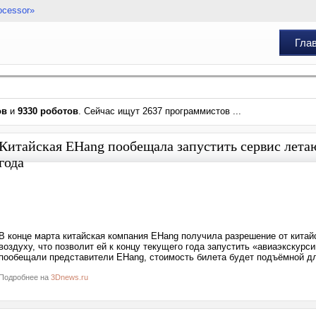
ocessor»
Гла
ов
и
9330 роботов
. Сейчас ищут 2637 программистов ...
Китайская EHang пообещала запустить сервис лета
года
В конце марта китайская компания EHang получила разрешение от китай
воздуху, что позволит ей к концу текущего года запустить «авиаэкскурси
пообещали представители EHang, стоимость билета будет подъёмной дл
Подробнее на
3Dnews.ru