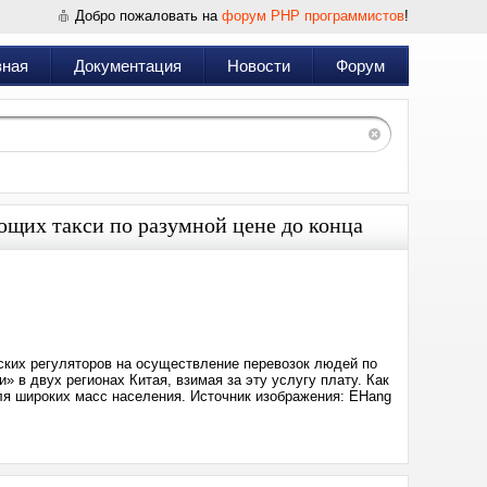
Добро пожаловать на
форум PHP программистов
!
вная
Документация
Новости
Форум
ющих такси по разумной цене до конца
Дата:
2025-
04-
18
14:21
ских регуляторов на осуществление перевозок людей по
и» в двух регионах Китая, взимая за эту услугу плату. Как
я широких масс населения. Источник изображения: EHang