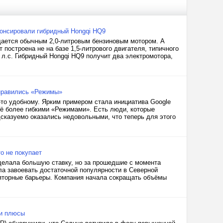
нонсировали гибридный Hongqi HQ9
щается обычным 2,0-литровым бензиновым мотором. А
 построена не на базе 1,5-литрового двигателя, типичного
3 л.с. Гибридный Hongqi HQ9 получит два электромотора,
онравились «Режимы»
-то удобному. Ярким примером стала инициатива Google
её более гибкими «Режимами». Есть люди, которые
дсказуемо оказались недовольными, что теперь для этого
то не покупает
 делала большую ставку, но за прошедшие с момента
ла завоевать достаточной популярности в Северной
ляторные барьеры. Компания начала сокращать объёмы
 и плюсы