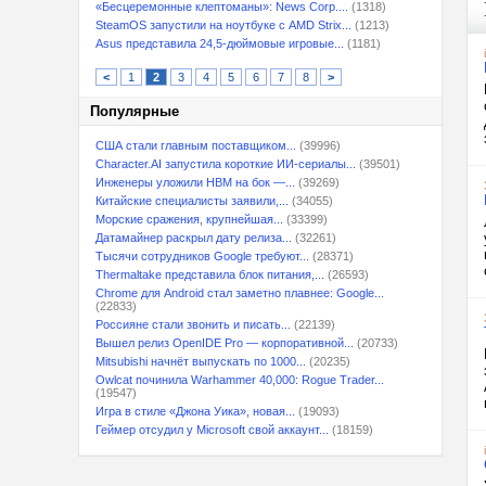
«Бесцеремонные клептоманы»: News Corp....
(1318)
SteamOS запустили на ноутбуке с AMD Strix...
(1213)
Asus представила 24,5-дюймовые игровые...
(1181)
<
1
2
3
4
5
6
7
8
>
Популярные
США стали главным поставщиком...
(39996)
Character.AI запустила короткие ИИ-сериалы...
(39501)
Инженеры уложили HBM на бок —...
(39269)
Китайские специалисты заявили,...
(34055)
Морские сражения, крупнейшая...
(33399)
Датамайнер раскрыл дату релиза...
(32261)
Тысячи сотрудников Google требуют...
(28371)
Thermaltake представила блок питания,...
(26593)
Chrome для Android стал заметно плавнее: Google...
(22833)
Россияне стали звонить и писать...
(22139)
Вышел релиз OpenIDE Pro — корпоративной...
(20733)
Mitsubishi начнёт выпускать по 1000...
(20235)
Owlcat починила Warhammer 40,000: Rogue Trader...
(19547)
Игра в стиле «Джона Уика», новая...
(19093)
Геймер отсудил у Microsoft свой аккаунт...
(18159)