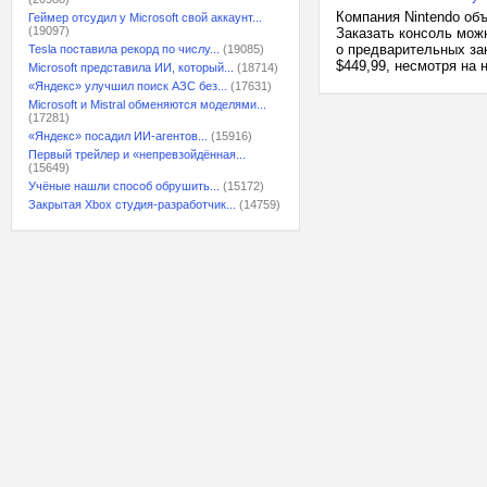
Компания Nintendo об
Геймер отсудил у Microsoft свой аккаунт...
(19097)
Заказать консоль мож
о предварительных зак
Tesla поставила рекорд по числу...
(19085)
$449,99, несмотря на
Microsoft представила ИИ, который...
(18714)
«Яндекс» улучшил поиск АЗС без...
(17631)
Microsoft и Mistral обменяются моделями...
(17281)
«Яндекс» посадил ИИ-агентов...
(15916)
Первый трейлер и «непревзойдённая...
(15649)
Учёные нашли способ обрушить...
(15172)
Закрытая Xbox студия-разработчик...
(14759)