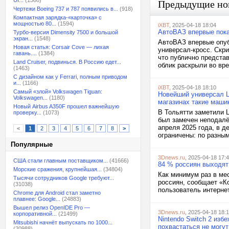
UI...
(1568)
Предыдущие но
Чертежи Boeing 737 и 787 появились в...
(918)
Компактная зарядка-«карточка» с
мощностью 80...
(1594)
iXBT
, 2025-04-18 18:04
АвтоВАЗ впервые показ
Турбо-версия Dimensity 7500 и большой
экран...
(1548)
АвтоВАЗ впервые опубл
Новая статья: Corsair Cove — лихая
универсал-кросс. Скр
гавань....
(1384)
что публично предста
Land Cruiser, подвинься. В Россию едет...
облик раскрыли во вре
(1463)
С дизайном как у Ferrari, полным приводом
и...
(1166)
iXBT
, 2025-04-18 18:10
Самый «злой» Volkswagen Tiguan:
Новейший универсал L
Volkswagen...
(1180)
магазинах такие маши
Новый Airbus A350F прошел важнейшую
В Тольятти заметили L
проверку...
(1073)
был замечен неподалёк
апреля 2025 года, в д
<
1
2
3
4
5
6
7
8
>
ограничены: по разным
Популярные
3Dnews.ru
, 2025-04-18 17:
США стали главным поставщиком...
(41666)
84 % россиян выходят
Морские сражения, крупнейшая...
(34804)
Как минимум раз в ме
Тысячи сотрудников Google требуют...
россиян, сообщает «К
(31038)
пользователь интернет
Chrome для Android стал заметно
плавнее: Google...
(24883)
Вышел релиз OpenIDE Pro —
3Dnews.ru
, 2025-04-18 18:1
корпоративной...
(21499)
Nintendo Switch 2 из
Mitsubishi начнёт выпускать по 1000...
похвастаться не могут
(20988)