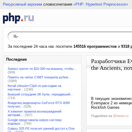
Рекурсивный акроним
словосочетания
«PHP: Hypertext Preprocessor»
За последние 24 часа нас посетили
145516 программистов
и
9318 
Последние
Разработчики Ev
the Ancients, п
Subaru тратит по $10 000 на машину, чтобы...
(909)
Память на чипах CXMT покорила рубеж...
(1084)
Китай обошёл США по расходам на
научные...
(1190)
Бывший сотрудник SK hynix, передавший...
(714)
В текущих экономичес
Everspace 2 из немецк
Владелец видеокарты GeForce RTX 4090
получил...
(528)
Rockfish Games
X изменит правила вознаграждений
авторам,...
(507)
Подробнее на
3Dnews.ru
Google представила новую систему
кодовых...
(794)
Galaxy S25 FE получит ранний доступ к One