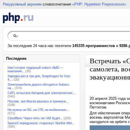
Рекурсивный акроним
словосочетания
«PHP: Hypertext Preprocessor»
За последние 24 часа нас посетили
145335 программистов
и
9286 
Последние
Встречать «
самолета, во
Intel готовит «ядерный ответ» AMD —
компания...
(35)
эвакуационн
Зарядка раз в три дня, Snapdragon 6s Gen
4,...
(30)
Электромобили дорого обходятся Subaru:
на...
(474)
CATL испытала батарею для электрических...
(540)
20 апреля 2025 года 
Похоже, зря Mazda рвалась в премиум....
космонавтами Роскос
(538)
Петтитом.
Не нужны ни 5G, ни LTE, ни мобильные...
Для обеспечения опер
(571)
восемь вертолётов Ми
Cloudflare: Через пять лет ИИ будет...
(205)
находился на орбите с
SpaceX передумала: «тарелку» Starlink Mini...
(580)