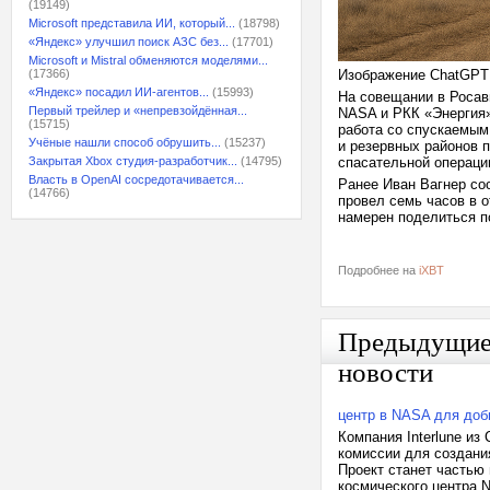
(19149)
Microsoft представила ИИ, который...
(18798)
«Яндекс» улучшил поиск АЗС без...
(17701)
Microsoft и Mistral обменяются моделями...
(17366)
Изображение ChatGPT
«Яндекс» посадил ИИ-агентов...
(15993)
На совещании в Росав
Первый трейлер и «непревзойдённая...
NASA и РКК «Энергия»
(15715)
работа со спускаемым
Учёные нашли способ обрушить...
(15237)
и резервных районов 
Закрытая Xbox студия-разработчик...
(14795)
спасательной операци
Власть в OpenAI сосредотачивается...
Ранее Иван Вагнер со
(14766)
провел семь часов в 
намерен поделиться п
Подробнее на
iXBT
Предыдущи
новости
центр в NASA для доб
Компания Interlune из
комиссии для создания
Проект станет частью 
космического центра N