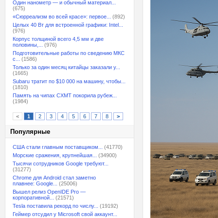
Один нанометр — и обычный материал...
(675)
«Сюрреализм во всей красе»: первое...
(892)
Целых 40 Вт для встроенной графики: Intel...
(976)
Корпус толщиной всего 4,5 мм и две
половины,...
(976)
Подготовительные работы по сведению МКС
с...
(1586)
Только за один месяц китайцы заказали у...
(1665)
Subaru тратит по $10 000 на машину, чтобы...
(1810)
Память на чипах CXMT покорила рубеж...
(1984)
<
1
2
3
4
5
6
7
8
>
Популярные
США стали главным поставщиком...
(41770)
Морские сражения, крупнейшая...
(34900)
Тысячи сотрудников Google требуют...
(31277)
Chrome для Android стал заметно
плавнее: Google...
(25006)
Вышел релиз OpenIDE Pro —
корпоративной...
(21571)
Tesla поставила рекорд по числу...
(19192)
Геймер отсудил у Microsoft свой аккаунт...