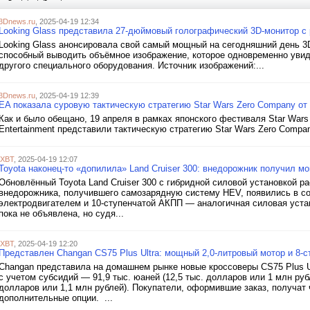
3Dnews.ru
, 2025-04-19 12:34
Looking Glass представила 27-дюймовый голографический 3D-монитор с
Looking Glass анонсировала свой самый мощный на сегодняшний день 3
способный выводить объёмное изображение, которое одновременно увидя
другого специального оборудования. Источник изображений:...
3Dnews.ru
, 2025-04-19 12:39
EA показала суровую тактическую стратегию Star Wars Zero Company о
Как и было обещано, 19 апреля в рамках японского фестиваля Star Wars C
Entertainment представили тактическую стратегию Star Wars Zero Compa
iXBT
, 2025-04-19 12:07
Toyota наконец-то «допилила» Land Cruiser 300: внедорожник получил м
Обновлённый Toyota Land Cruiser 300 с гибридной силовой установкой 
внедорожника, получившего самозарядную систему HEV, появились в со
электродвигателем и 10-ступенчатой АКПП — аналогичная силовая устан
пока не объявлена, но судя...
iXBT
, 2025-04-19 12:20
Представлен Changan CS75 Plus Ultra: мощный 2,0-литровый мотор и 8-с
Changan представила на домашнем рынке новые кроссоверы CS75 Plus Ul
с учетом субсидий — 91,9 тыс. юаней (12,5 тыс. долларов или 1 млн рубл
долларов или 1,1 млн рублей). Покупатели, оформившие заказ, получат
дополнительные опции. ...