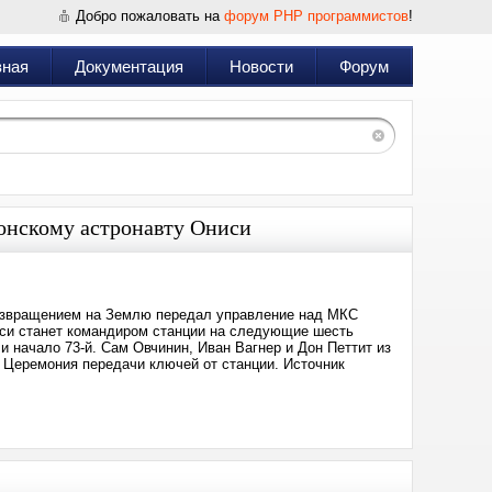
Добро пожаловать на
форум PHP программистов
!
вная
Документация
Новости
Форум
онскому астронавту Ониси
возвращением на Землю передал управление над МКС
иси станет командиром станции на следующие шесть
 начало 73-й. Сам Овчинин, Иван Вагнер и Дон Петтит из
 Церемония передачи ключей от станции. Источник