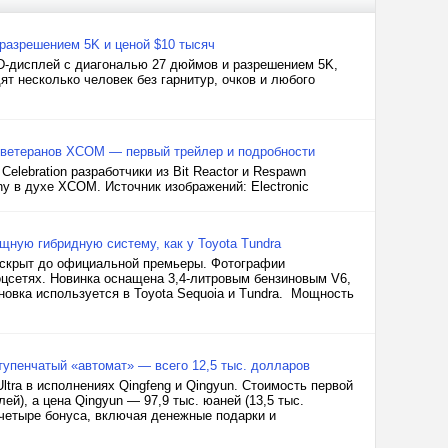
 разрешением 5K и ценой $10 тысяч
D-дисплей с диагональю 27 дюймов и разрешением 5K,
т несколько человек без гарнитур, очков и любого
т ветеранов XCOM — первый трейлер и подробности
elebration разработчики из Bit Reactor и Respawn
ny в духе XCOM. Источник изображений: Electronic
ощную гибридную систему, как у Toyota Tundra
раскрыт до официальной премьеры. Фотографии
цсетях. Новинка оснащена 3,4-литровым бензиновым V6,
овка используется в Toyota Sequoia и Tundra. Мощность
тупенчатый «автомат» — всего 12,5 тыс. долларов
tra в исполнениях Qingfeng и Qingyun. Стоимость первой
ей), а цена Qingyun — 97,9 тыс. юаней (13,5 тыс.
 четыре бонуса, включая денежные подарки и