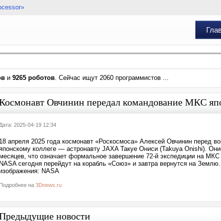
ocessor»
Гла
ов
и
9265 роботов
. Сейчас ищут 2060 программистов ...
Космонавт Овчинин передал командование МКС яп
Дата: 2025-04-19 12:34
18 апреля 2025 года космонавт «Роскосмоса» Алексей Овчинин перед 
японскому коллеге — астронавту JAXA Такуе Ониси (Takuya Onishi). Он
месяцев, что означает формальное завершение 72-й экспедиции на МКС и
NASA сегодня перейдут на корабль «Союз» и завтра вернутся на Землю.
изображения: NASA
Подробнее на
3Dnews.ru
Предыдущие новости