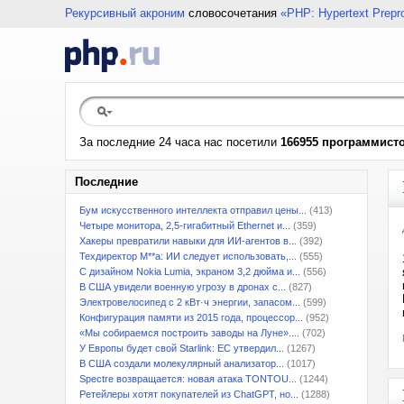
Рекурсивный акроним
словосочетания
«PHP: Hypertext Prepr
За последние 24 часа нас посетили
166955 программист
Последние
Бум искусственного интеллекта отправил цены...
(413)
Четыре монитора, 2,5-гигабитный Ethernet и...
(359)
Хакеры превратили навыки для ИИ-агентов в...
(392)
Техдиректор M**a: ИИ следует использовать,...
(555)
С дизайном Nokia Lumia, экраном 3,2 дюйма и...
(556)
В США увидели военную угрозу в дронах с...
(827)
Электровелосипед с 2 кВт·ч энергии, запасом...
(599)
Конфигурация памяти из 2015 года, процессор...
(952)
«Мы собираемся построить заводы на Луне»....
(702)
У Европы будет свой Starlink: ЕС утвердил...
(1267)
В США создали молекулярный анализатор...
(1017)
Spectre возвращается: новая атака TONTOU...
(1244)
Ретейлеры хотят покупателей из ChatGPT, но...
(1288)