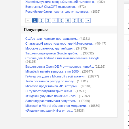
Xiaomi выпустила мощный моющий пылесос с...
(982)
Бесплатный ChatGPT становится...
(572)
Российские банки получат доступ ко всем...
(1032)
<
1
2
3
4
5
6
7
8
>
Популярные
США стали главным поставщиком...
(41181)
Character.AI запустила короткие ИИ-сериалы...
(40447)
Морские сражения, крупнейшая...
(34273)
Тысячи сотрудников Google требуют...
(30032)
Chrome для Android стал заметно плавнее: Google...
(24175)
Вышел релиз OpenIDE Pro — корпоративной...
(21192)
Mitsubishi начнёт выпускать по 1000...
(20747)
Геймер отсудил у Microsoft свой аккаунт...
(18777)
Tesla поставила рекорд по числу...
(18501)
Microsoft представила ИИ, который...
(18181)
Энтузиаст потратил три тысячи...
(17500)
«Яндекс» улучшил поиск АЗС без...
(17292)
Samsung рассчитывает запустить...
(17049)
Microsoft и Mistral обменяются моделями...
(16830)
«Яндекс» посадил ИИ-агентов...
(15536)