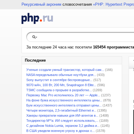
Рекурсивный акроним
словосочетания
«PHP: Hypertext Prepr
За последние 24 часа нас посетили
165454 программист
Последние
Ученые создали умный транзистор, который сам...
(166)
NASA переделывало обычные ноутбуки для...
(433)
Sony выпустит в сентябре беспроводные...
(517)
9070 мАч, 100 Вт, 200 Мп, Snapdragon 8 Elite...
(596)
TSMC сообщила о прорыве в разработке...
(1269)
Первому Mac Pro исполнилось 20 лет — Apple...
(1237)
На фоне бума искусственного интеллекта цены...
(879)
Бум искусственного интеллекта отправил цены...
(1437)
Четыре монитора, 2,5-гигабитный Ethernet и...
(1395)
Хакеры превратили навыки для ИИ-агентов в...
(1408)
Техдиректор M**a: ИИ следует использовать,...
(1169)
С дизайном Nokia Lumia, экраном 3,2 дюйма и...
(1145)
В США увидели военную угрозу в дронах с...
(1578)