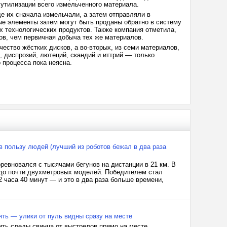
утилизации всего измельченного материала.
де их сначала измельчали, а затем отправляли в
ые элементы затем могут быть проданы обратно в систему
х технологических продуктов. Также компания отметила,
ов, чем первичная добыча тех же материалов.
ество жёстких дисков, а во-вторых, из семи материалов,
, диспрозий, лютеций, скандий и иттрий — только
о процесса пока неясна.
в пользу людей (лучший из роботов бежал в два раза
ревновался с тысячами бегунов на дистанции в 21 км. В
 до почти двухметровых моделей. Победителем стал
2 часа 40 минут — и это в два раза больше времени,
ять — улики от пуль видны сразу на месте
ть следы свинца от выстрелов прямо на месте