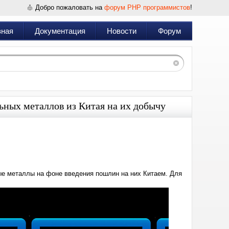
Добро пожаловать на
форум PHP программистов
!
вная
Документация
Новости
Форум
льных металлов из Китая на их добычу
Дата:
2025-
04-
19
13:34
ные металлы на фоне введения пошлин на них Китаем. Для