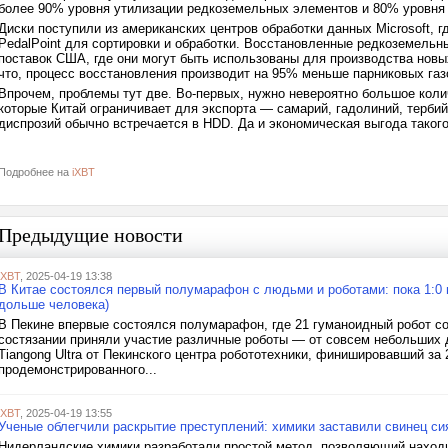
более 90% уровня утилизации редкоземельных элементов и 80% уровня 
Диски поступили из американских центров обработки данных Microsoft, г
PedalPoint для сортировки и обработки. Восстановленные редкоземельн
поставок США, где они могут быть использованы для производства новы
что, процесс восстановления производит на 95% меньше парниковых газ
Впрочем, проблемы тут две. Во-первых, нужно невероятно большое колич
которые Китай ограничивает для экспорта — самарий, гадолиний, тербий
диспрозий обычно встречается в HDD. Да и экономическая выгода таког
Подробнее на
iXBT
Предыдущие новости
iXBT
, 2025-04-19 13:38
В Китае состоялся первый полумарафон с людьми и роботами: пока 1:0 
дольше человека)
В Пекине впервые состоялся полумарафон, где 21 гуманоидный робот со
состязании приняли участие различные роботы — от совсем небольших
Tiangong Ultra от Пекинского центра робототехники, финишировавший за 
продемонстрированного...
iXBT
, 2025-04-19 13:55
Ученые облегчили раскрытие преступлений: химики заставили свинец си
Нидерландские химики разработали простой метод, позволяющий находи