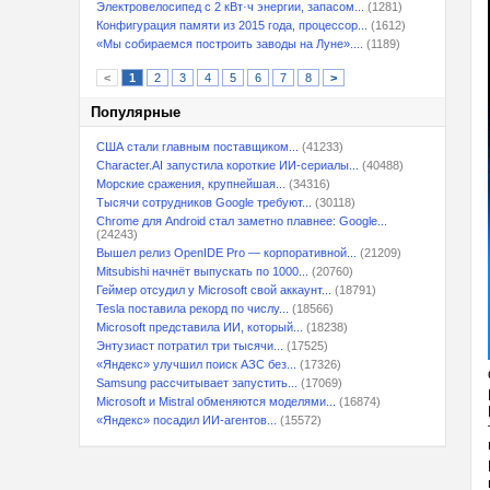
Электровелосипед с 2 кВт·ч энергии, запасом...
(1281)
Конфигурация памяти из 2015 года, процессор...
(1612)
«Мы собираемся построить заводы на Луне»....
(1189)
<
1
2
3
4
5
6
7
8
>
Популярные
США стали главным поставщиком...
(41233)
Character.AI запустила короткие ИИ-сериалы...
(40488)
Морские сражения, крупнейшая...
(34316)
Тысячи сотрудников Google требуют...
(30118)
Chrome для Android стал заметно плавнее: Google...
(24243)
Вышел релиз OpenIDE Pro — корпоративной...
(21209)
Mitsubishi начнёт выпускать по 1000...
(20760)
Геймер отсудил у Microsoft свой аккаунт...
(18791)
Tesla поставила рекорд по числу...
(18566)
Microsoft представила ИИ, который...
(18238)
Энтузиаст потратил три тысячи...
(17525)
«Яндекс» улучшил поиск АЗС без...
(17326)
Samsung рассчитывает запустить...
(17069)
Microsoft и Mistral обменяются моделями...
(16874)
«Яндекс» посадил ИИ-агентов...
(15572)