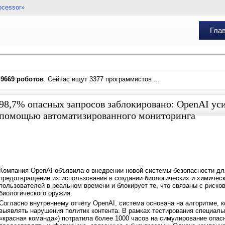
ocessor»
Гла
и
9669 роботов
. Сейчас ищут 3377 программистов ...
98,7% опасных запросов заблокировано: OpenAI ус
помощью автоматизированного мониторинга
Компания OpenAI объявила о внедрении новой системы безопасности для
предотвращение их использования в создании биологических и химическ
пользователей в реальном времени и блокирует те, что связаны с риско
биологического оружия.
Согласно внутреннему отчёту OpenAI, система основана на алгоритме, 
выявлять нарушения политик контента. В рамках тестирования специаль
«красная команда») потратила более 1000 часов на симулирование опасн