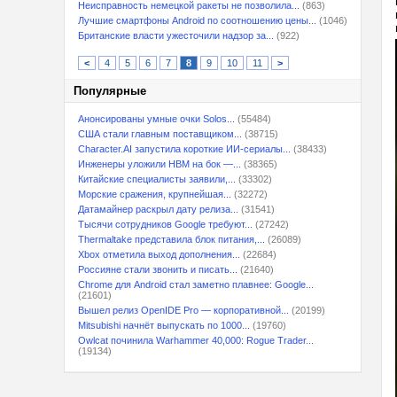
Неисправность немецкой ракеты не позволила...
(863)
Лучшие смартфоны Android по соотношению цены...
(1046)
Британские власти ужесточили надзор за...
(922)
<
4
5
6
7
8
9
10
11
>
Популярные
Анонсированы умные очки Solos...
(55484)
США стали главным поставщиком...
(38715)
Character.AI запустила короткие ИИ-сериалы...
(38433)
Инженеры уложили HBM на бок —...
(38365)
Китайские специалисты заявили,...
(33302)
Морские сражения, крупнейшая...
(32272)
Датамайнер раскрыл дату релиза...
(31541)
Тысячи сотрудников Google требуют...
(27242)
Thermaltake представила блок питания,...
(26089)
Xbox отметила выход дополнения...
(22684)
Россияне стали звонить и писать...
(21640)
Chrome для Android стал заметно плавнее: Google...
(21601)
Вышел релиз OpenIDE Pro — корпоративной...
(20199)
Mitsubishi начнёт выпускать по 1000...
(19760)
Owlcat починила Warhammer 40,000: Rogue Trader...
(19134)