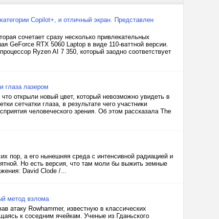
категории Copilot+, и отличный экран. Представлен
торая сочетает сразу несколько привлекательных
я GeForce RTX 5060 Laptop в виде 110-ваттной версии.
роцессор Ryzen AI 7 350, который заодно соответствует
и глаза лазером
что открыли новый цвет, который невозможно увидеть в
ки сетчатки глаза, в результате чего участники
сприятия человеческого зрения. Об этом рассказала The
их пор, а его нынешняя среда с интенсивной радиацией и
тной. Но есть версия, что там моли бы выжить земные
ния: David Clode /...
ый метод взлома
ав атаку Rowhammer, известную в классических
аясь к соседним ячейкам. Ученые из Гданьского