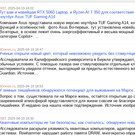
iXBT
, 2025-04-19 18:02
Тут вам и новейшая RTX 5060 Laptop, и Ryzen AI 7 350 для соответствия 
ноутбук Asus TUF Gaming A14
Компания Asus представила новую версию ноутбука TUF Gaming A14, ко
функций и особенностей. фото Asus Во-первых, тут установлена новейша
Во-вторых, в основе лежит очень энергоэффективный и весьма мощный п
категории Copilot+. ...
3Dnews.ru
, 2025-04-19 18:47
Учёные открыли новый цвет, который невозможно увидеть без стимуляци
Исследователи из Калифорнийского университета в Беркли утверждают, 
обычных условиях. С помощью лазера они стимулировали отдельные клет
эксперимента увидели оттенок, выходящий за пределы естественного во
Guardian. Источник...
3Dnews.ru
, 2025-04-19 18:53
У земных лишайников обнаружился потенциал для выживания на Марсе
Вопрос о том, существовала ли на Марсе жизнь, остаётся открытым до с
разреженной атмосферой представляется для жизни совсем не благоприя
лишайники. И недавно она нашла новое подтверждение. Источник изображе
iXBT
, 2025-04-19 18:30
Квантовые компьютеры не так безопасны, как считалось: обнаружен нов
Исследователи раскрыли уязвимость квантовых компьютеров, адаптиров
системах. Rowhammer нарушает работу памяти DRAM, многократно обращ