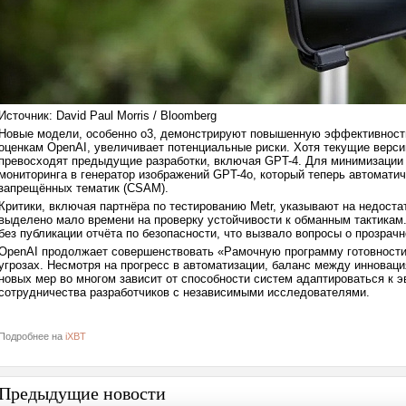
Источник: David Paul Morris / Bloomberg
Новые модели, особенно o3, демонстрируют повышенную эффективность 
оценкам OpenAI, увеличивает потенциальные риски. Хотя текущие верси
превосходят предыдущие разработки, включая GPT-4. Для минимизации 
мониторинга в генератор изображений GPT-4o, который теперь автомати
запрещённых тематик (CSAM).
Критики, включая партнёра по тестированию Metr, указывают на недост
выделено мало времени на проверку устойчивости к обманным тактикам.
без публикации отчёта по безопасности, что вызвало вопросы о прозрачн
OpenAI продолжает совершенствовать «Рамочную программу готовности»
угрозах. Несмотря на прогресс в автоматизации, баланс между инновац
новых мер во многом зависит от способности систем адаптироваться к 
сотрудничества разработчиков с независимыми исследователями.
Подробнее на
iXBT
Предыдущие новости