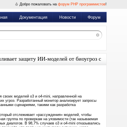
Добро пожаловать на
форум PHP программистов
!
вная
Документация
Новости
Форум
иливает защиту ИИ-моделей от биоугроз с
Дата:
2025-
04-
19
20:21
 своих моделей o3 и o4-mini, направленной на
их угроз. Разработанный монитор анализирует запросы
ванными сценариями, такими как разработка
который отслеживает «рассуждения» моделей, чтобы
ная группа по проверкам на уязвимости (так называемая
ых диалогов. В 98,7% случаев o3 и o4-mini отказывались