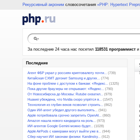
Рекурсивный акроним
словосочетания
«PHP: Hypertext Prepr
За последние 24 часа нас посетил
118531 программист
Последние
Агент ФБР украл у россиян криптовалюту почти...
(739)
Китайская CXMT догонит Samsung и других...
(774)
На фоне проблем с доступом к банкам: «Яндекс...
(1325)
Пока другие браузеры не открывают: «Яндекс...
(790)
От Новосибирска до Москвы: Rutube охватил...
(979)
Huawei убеждена, что Nvidia скоро упрётся в...
(1547)
Технология из глубин веков позволит строить...
(862)
Один ИИ-агент убедил другого выполнять...
(941)
Apple потребовала срочно запретить OpenAI...
(860)
Amazon нашла нового кандидата на роль...
(973)
ИИ-агентов Google Gemini можно будет...
(1028)
Apple AirPods с камерами могут выйти уже в...
(944)
Сбер научил ИИ законам физики: Kandinsky...
(912)