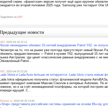
моделей серии, «фанатская» версия получит ещё одно крупное обновлени
ожидается во второй половине 2025 года. Samsung уже тестирует One UI
Подробнее на
iXBT
Предыдущие новости
iXBT
, 2025-04-20 22:12
Nissan неожиданно обновил 15-летний внедорожник Patrol Y62: он получ
Несмотря на то, что на рынке уже полгода присутствует новый Nissan Pa
обновить предшественника — Patrol в кузове Y62, выпущенный 15 лет на
рынка Австралии, где ценят классические рамные внедорожники с не м
Обновлённый Patrol...
iXBT
, 2025-04-20 22:20
Lada Vesta и Lada Aura больше не котируются: Lada Iskra стала новым 
Lada Iskra официально получила статус флагманской модели АвтоВАЗа, с
заявил президент компании Максим Соколов в интервью Autonews. По ег
новизне, но и за счёт инновационной платформы, на которой построен 
впереди идущий. С...
3Dnews.ru
, 2025-04-20 13:50
«Элар» представила российские системы хранения на основе Blu-ray д