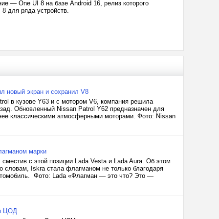
е — One UI 8 на базе Android 16, релиз которого
 8 для ряда устройств.
ил новый экран и сохранил V8
trol в кузове Y63 и с мотором V6, компания решила
зад. Обновленный Nissan Patrol Y62 предназначен для
енее классическими атмосферными моторами. Фото: Nissan
флагманом марки
местив с этой позиции Lada Vesta и Lada Aura. Об этом
о словам, Iskra стала флагманом не только благодаря
автомобиль. Фото: Lada «Флагман — это что? Это —
ля ЦОД