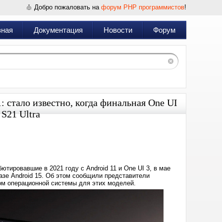
Добро пожаловать на
форум PHP программистов
!
вная
Документация
Новости
Форум
 стало известно, когда финальная One UI
 S21 Ultra
Дата:
2025-
04-
20
22:57
ютировавшие в 2021 году с Android 11 и One UI 3, в мае
азе Android 15. Об этом сообщили представители
ом операционной системы для этих моделей.