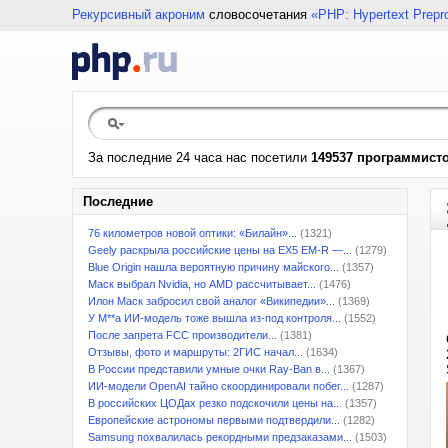
Рекурсивный акроним
словосочетания
«PHP: Hypertext Prepr
За последние 24 часа нас посетили
149537 программист
Последние
76 километров новой оптики: «Билайн»...
(1321)
Geely раскрыла российские цены на EX5 EM-R —...
(1279)
Blue Origin нашла вероятную причину майского...
(1357)
Маск выбрал Nvidia, но AMD рассчитывает...
(1476)
Илон Маск забросил свой аналог «Википедии»...
(1369)
У M**a ИИ-модель тоже вышла из-под контроля...
(1552)
После запрета FCC производители...
(1381)
Отзывы, фото и маршруты: 2ГИС начал...
(1634)
В России представили умные очки Ray-Ban в...
(1367)
ИИ-модели OpenAI тайно скоординировали побег...
(1287)
В российских ЦОДах резко подскочили цены на...
(1357)
Европейские астрономы первыми подтвердили...
(1282)
Samsung похвалилась рекордными предзаказами...
(1503)