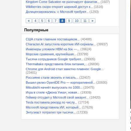
Kingdom Come Salvation не разочарует фанатов...
(1607)
Wildberries скоро откроет широкий доступ к...
(1516)
Долицензировались: с Microsoft требуют...
(1293)
<
4
5
6
7
8
9
10
11
>
Популярные
США стали главным поставщиком...
(40488)
Character.AI запустила короткие ИИ-сериалы...
(39937)
Инженеры уложили HBM на бок —...
(39624)
Морские сражения, крупнейшая...
(33799)
Тысячи сотрудников Google требуют...
(29005)
Thermaltake представила блок питания,...
(26836)
Chrome для Android стал заметно плавнее: Google...
(23401)
Россияне стали звонить и писать...
(22407)
Вышел релиз OpenIDE Pro — корпоративной...
(20930)
Mitsubishi начнёт выпускать по 1000...
(20475)
Игра в стиле «Джона Уика», новая...
(19309)
Геймер отсудил у Microsoft свой аккаунт...
(18420)
Tesla поставила рекорд по числу...
(17724)
Microsoft представила ИИ, который...
(17629)
Энтузиаст потратил три тысячи...
(17230)