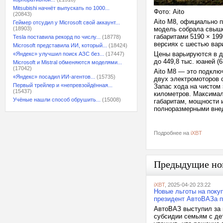
Mitsubishi начнёт выпускать по 1000...
Фото: Aito
(20843)
Aito M8, официально 
Геймер отсудил у Microsoft свой аккаунт...
(18903)
модель собрала свыше
габаритами 5190 × 199
Tesla поставила рекорд по числу...
(18778)
версиях с шестью вар
Microsoft представила ИИ, который...
(18424)
Цены варьируются в ди
«Яндекс» улучшил поиск АЗС без...
(17447)
до 449,8 тыс. юаней (
Microsoft и Mistral обменяются моделями...
(17042)
Aito M8 — это подключ
«Яндекс» посадил ИИ-агентов...
(15735)
двух электромоторов 
Первый трейлер и «непревзойдённая...
Запас хода на чистом 
(15437)
километров. Максимал
Учёные нашли способ обрушить...
(15008)
габаритам, мощности и
полноразмерными вне
Подробнее на
iXBT
Предыдущие но
iXBT
, 2025-04-20 23:22
Новые льготы на поку
президент АвтоВАЗа 
АвтоВАЗ выступил за
субсидии семьям с де