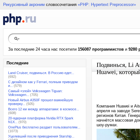
Рекурсивный акроним
словосочетания
«PHP: Hypertext Preprocessor»
За последние 24 часа нас посетили
156087 программистов
и
9280 
Последние
Подвинься, Li A
Huawei, которы
Land Cruiser, подвинься. В Россию едет...
(692)
С дизайном как у Ferrari, полным приводом
и...
(579)
Самый «злой» Volkswagen Tiguan:
Volkswagen...
(705)
Новый Airbus A350F прошел важнейшую
проверку...
(505)
Компания Huawei и Ait
Всего 12 км между аппаратами: в космосе...
апреля на заводе Ser
(608)
регионов Китая. Гене
20-ядерная платформа Nvidia RTX Spark
начнётся массовая дос
N1X...
(970)
шоу-румах.
OnePlus бесплатно раздает пользователям...
(1073)
Уцелевший после приводнения Starship...