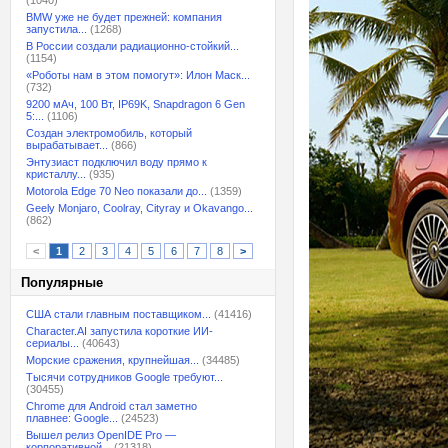
(1040)
BMW уже не будет прежней: компания
запустила...
(1268)
В России создали радиационно-стойкий...
(1154)
«Роботы нам в этом помогут»: Илон Маск...
(732)
9200 мАч, 100 Вт, IP69K, Snapdragon 6 Gen
5:...
(1106)
Создан электромобиль, который
вырабатывает...
(866)
Энтузиаст подключил воду прямо к
кристаллу...
(935)
Motorola Edge 70 Neo показали до...
(1359)
Geely Monjaro, Coolray, Cityray и Okavango...
(862)
<
1
2
3
4
5
6
7
8
>
Популярные
США стали главным поставщиком...
(41416)
Character.AI запустила короткие ИИ-
сериалы...
(40643)
Морские сражения, крупнейшая...
(34485)
Тысячи сотрудников Google требуют...
(30455)
Chrome для Android стал заметно
плавнее: Google...
(24523)
Вышел релиз OpenIDE Pro —
корпоративной...
(21318)