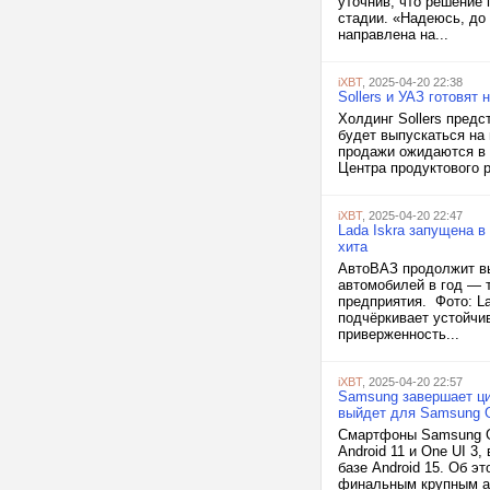
уточнив, что решение
стадии. «Надеюсь, до
направлена на...
iXBT
, 2025-04-20 22:38
Sollers и УАЗ готовя
Холдинг Sollers пред
будет выпускаться на 
продажи ожидаются в 
Центра продуктового р
iXBT
, 2025-04-20 22:47
Lada Iskra запущена в
хита
АвтоВАЗ продолжит вып
автомобилей в год — 
предприятия. Фото: La
подчёркивает устойчи
приверженность...
iXBT
, 2025-04-20 22:57
Samsung завершает ци
выйдет для Samsung Ga
Смартфоны Samsung Gal
Android 11 и One UI 3
базе Android 15. Об 
финальным крупным а