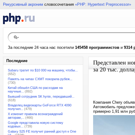
Рекурсивный акроним
словосочетания
«PHP: Hypertext Preprocessor»
За последние 24 часа нас посетили
145458 программистов
и
9314 
Последние
Представлен нов
за 20 тыс. долл
Subaru тратит по $10 000 на машину, чтобы...
(652)
Память на чипах CXMT покорила рубеж...
(730)
Китай обошёл США по расходам на
научные...
(892)
Бывший сотрудник SK hynix, передавший...
(618)
Компания Chery объяв
Владелец видеокарты GeForce RTX 4090
Автомобиль предложен
получил...
(479)
примерно 1,91 млн руб
X изменит правила вознаграждений
авторам,...
(466)
Google представила новую систему
кодовых...
(739)
Galaxy S25 FE получит ранний доступ к One