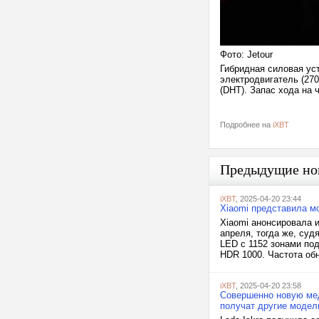
Фото: Jetour
Гибридная силовая уст
электродвигатель (270
(DHT). Запас хода на 
Подробнее на
iXBT
Предыдущие но
iXBT
, 2025-04-20 23:44
Xiaomi представила мо
Xiaomi анонсировала и
апреля, тогда же, суд
LED с 1152 зонами под
HDR 1000. Частота обн
iXBT
, 2025-04-20 23:58
Совершенно новую мед
получат другие моде