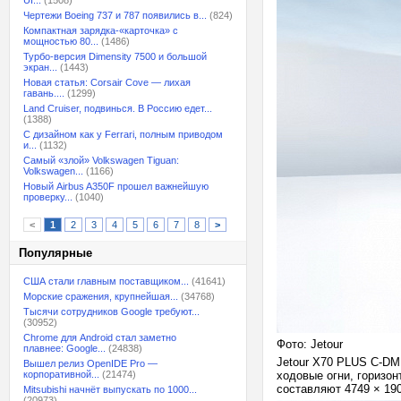
UI...
(1508)
Чертежи Boeing 737 и 787 появились в...
(824)
Компактная зарядка-«карточка» с
мощностью 80...
(1486)
Турбо-версия Dimensity 7500 и большой
экран...
(1443)
Новая статья: Corsair Cove — лихая
гавань....
(1299)
Land Cruiser, подвинься. В Россию едет...
(1388)
С дизайном как у Ferrari, полным приводом
и...
(1132)
Самый «злой» Volkswagen Tiguan:
Volkswagen...
(1166)
Новый Airbus A350F прошел важнейшую
проверку...
(1040)
<
1
2
3
4
5
6
7
8
>
Популярные
США стали главным поставщиком...
(41641)
Морские сражения, крупнейшая...
(34768)
Тысячи сотрудников Google требуют...
(30952)
Chrome для Android стал заметно
Фото: Jetour
плавнее: Google...
(24838)
Jetour X70 PLUS C-DM
Вышел релиз OpenIDE Pro —
корпоративной...
(21474)
ходовые огни, горизо
составляют 4749 × 19
Mitsubishi начнёт выпускать по 1000...
(20973)