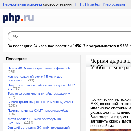
Рекурсивный акроним
словосочетания
«PHP: Hypertext Preprocessor»
За последние 24 часа нас посетили
145613 программистов
и
9328 
Последние
Черная дыра в 
Уэбб» помог ра
Целых 40 Вт для встроенной графики: Intel...
(265)
Корпус толщиной всего 4,5 мм и две
половины,...
(249)
Подготовительные работы по сведению МКС
с...
(760)
Только за один месяц китайцы заказали у...
(762)
Космический телескоп
Subaru тратит по $10 000 на машину, чтобы...
M83, известной также
(1053)
миллионах световых л
Память на чипах CXMT покорила рубеж...
указывала на наличие 
(1187)
Благодаря инструмент
Китай обошёл США по расходам на
заглянуть сквозь пло
научные...
(1264)
неоновый газ.
Бывший сотрудник SK hynix, передавший...