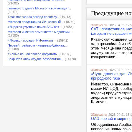
(21002)
Геймер отсудил у Microsoft свой аккаунт...
Предыдущие но
(19114)
Tesla поставила рекорд по числу...
(19113)
Microsoft представила ИИ, который...
(18740)
3Dnews.ru
, 2025-04-21 12:
«Яндекс» улучшил поиск АЗС без...
(17654)
CATL представила бата
Microsoft и Mistral обменяются моделями...
которым не страшен м
(17305)
Китайская компания C
«Яндекс» посадил ИИ-агентов...
(15942)
электромобилей и гибр
Первый трейлер и «непревзойдённая...
этом месяце она пред
(15680)
аккумуляторы, которые
Учёные нашли способ обрушить...
(15189)
изображения:...
Закрытая Xbox студия-разработчик...
(14770)
3Dnews.ru
, 2025-04-21 16:
«Чудо-долина» для ИИ
природного газа
Инвестор, бизнесмен и
мире» ИИ ЦОД, сообщае
чудес») предусматрив
энергосетям в муници
Кампус...
3Dnews.ru
, 2025-04-21 16:
ОАЭ первой в мире пр
Объединённые Арабски
написания новых зако