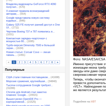
(751)
Владелец видеокарты GeForce RTX 4090
получил...
(570)
X изменит правила вознаграждений
авторам,...
(554)
Google представила новую систему
кодовых...
(846)
Galaxy S25 FE получит ранний доступ к One
UI...
(1711)
Чертежи Boeing 737 и 787 появились в...
(1031)
Компактная зарядка-«карточка» с
мощностью 80...
(1695)
Турбо-версия Dimensity 7500 и большой
экран...
(1634)
Новая статья: Corsair Cove — лихая
гавань....
(1491)
Фото: NASA/ESA/CSA
<
1
2
3
4
5
6
7
8
>
Именно присутствие э
ионизации неона требу
Популярные
звезды или даже свер
сверхмассивная черн
США стали главным поставщиком...
(41698)
Теперь, чтобы оконча
Морские сражения, крупнейшая...
(34840)
провести дополнител
Тысячи сотрудников Google требуют...
«VLT». Наблюдения по
(31099)
же является результа
Chrome для Android стал заметно
плавнее: Google...
(24915)
Вышел релиз OpenIDE Pro —
Подробнее на
iXBT
корпоративной...
(21525)
Mitsubishi начнёт выпускать по 1000...