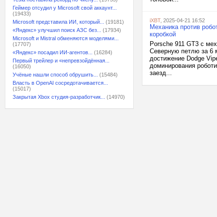
Геймер отсудил у Microsoft свой аккаунт...
(19433)
iXBT
, 2025-04-21 16:52
Microsoft представила ИИ, который...
(19181)
Механика против робо
«Яндекс» улучшил поиск АЗС без...
(17934)
коробкой
Microsoft и Mistral обменяются моделями...
Porsche 911 GT3 с ме
(17707)
Северную петлю за 6 м
«Яндекс» посадил ИИ-агентов...
(16284)
достижение Dodge Vipe
Первый трейлер и «непревзойдённая...
доминирования роботи
(16050)
заезд...
Учёные нашли способ обрушить...
(15484)
Власть в OpenAI сосредотачивается...
(15017)
Закрытая Xbox студия-разработчик...
(14970)