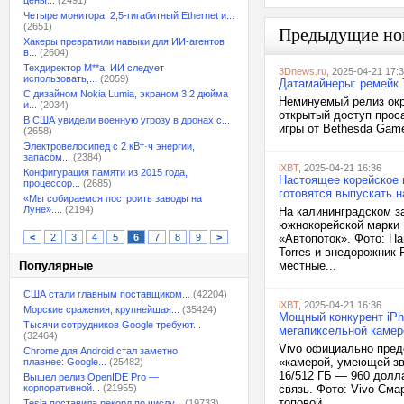
цены...
(2491)
Четыре монитора, 2,5-гигабитный Ethernet и...
(2651)
Предыдущие но
Хакеры превратили навыки для ИИ-агентов
в...
(2604)
Техдиректор M**a: ИИ следует
3Dnews.ru
, 2025-04-21 17:
использовать,...
(2059)
Датамайнеры: ремейк T
С дизайном Nokia Lumia, экраном 3,2 дюйма
Неминуемый релиз окру
и...
(2034)
открытый доступ прос
В США увидели военную угрозу в дронах с...
игры от Bethesda Game
(2658)
Электровелосипед с 2 кВт·ч энергии,
запасом...
(2384)
iXBT
, 2025-04-21 16:36
Конфигурация памяти из 2015 года,
Настоящее корейское 
процессор...
(2685)
готовятся выпускать н
«Мы собираемся построить заводы на
Луне»....
(2194)
На калининградском за
южнокорейской марки 
<
2
3
4
5
6
7
8
9
>
«Автопоток». Фото: П
Torres и внедорожник 
Популярные
местные...
США стали главным поставщиком...
(42204)
iXBT
, 2025-04-21 16:36
Морские сражения, крупнейшая...
(35424)
Мощный конкурент iPho
Тысячи сотрудников Google требуют...
мегапиксельной камеро
(32464)
Vivo официально пред
Chrome для Android стал заметно
«камерой, умеющей зв
плавнее: Google...
(25482)
16/512 ГБ — 960 долл
Вышел релиз OpenIDE Pro —
корпоративной...
(21955)
связь. Фото: Vivo См
топовой...
Tesla поставила рекорд по числу...
(19733)