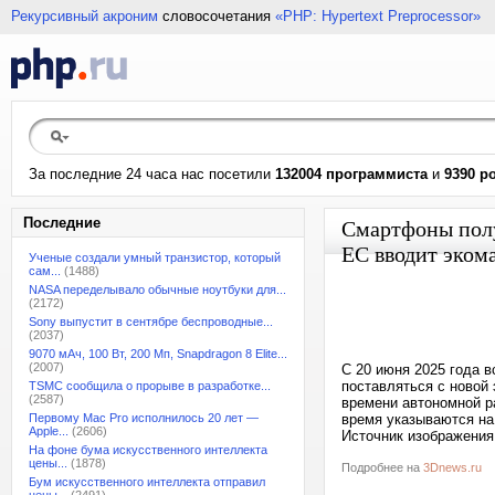
Рекурсивный акроним
словосочетания
«PHP: Hypertext Preprocessor»
За последние 24 часа нас посетили
132004 программиста
и
9390 р
Последние
Смартфоны полу
ЕС вводит эком
Ученые создали умный транзистор, который
сам...
(1488)
NASA переделывало обычные ноутбуки для...
(2172)
Sony выпустит в сентябре беспроводные...
(2037)
9070 мАч, 100 Вт, 200 Мп, Snapdragon 8 Elite...
(2007)
С 20 июня 2025 года 
поставляться с новой
TSMC сообщила о прорыве в разработке...
(2587)
времени автономной р
Первому Mac Pro исполнилось 20 лет —
время указываются на
Apple...
(2606)
Источник изображения:
На фоне бума искусственного интеллекта
цены...
(1878)
Подробнее на
3Dnews.ru
Бум искусственного интеллекта отправил