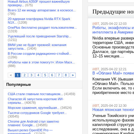
Новый Airbus A350F прошел важнейшую
проверку...
(675)
Предыдущие но
Всего 12 км между аппаратами: в космосе...
(795)
20-ядерная платформа Nvidia RTX Spark
N1X...
(1208)
iXBT
, 2025-04-22 12:03
Роботы, экзафлопсы и
OnePlus бесплатно раздает пользователям...
(1319)
интеллекта в Америке
Уцелевший после приводнения Starship...
Nvidia впервые разве
(1211)
территории США, инве
BMW уже не будет прежней: компания
Основные производств
запустила...
(1404)
Далласе, где партнёр
В России создали радиационно-стойкий...
12–15 месяцев....
(1266)
«Роботы нам в этом помогут»: Илон Маск...
(888)
iXBT
, 2025-04-22 12:21
В «Облаке Mail» появ
<
1
2
3
4
5
6
7
8
>
Компания VK (бывшая 
«Облако Mail». Польз
Популярные
Если включить ее, то 
приобретенное место 
США стали главным поставщиком...
(41459)
Character.AI запустила короткие ИИ-
сериалы...
(40678)
iXBT
, 2025-04-22 12:30
Морские сражения, крупнейшая...
(34524)
Новая японская техно
Тысячи сотрудников Google требуют...
Ученые Токийского ун
(30545)
использующую фазовый
Chrome для Android стал заметно
капиллярной структур
плавнее: Google...
(24585)
исследование, она в 
Вышел релиз OpenIDE Pro —
сгенерировано Kandins
корпоративной...
(21342)