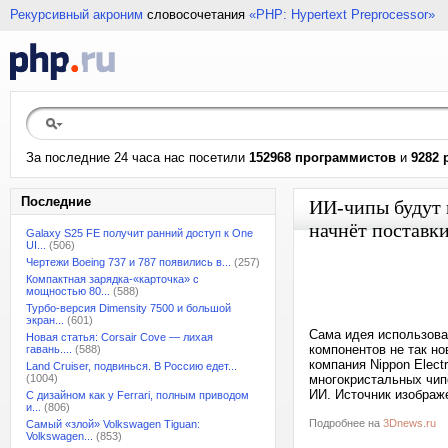
Рекурсивный акроним
словосочетания
«PHP: Hypertext Preprocessor»
За последние 24 часа нас посетили
152968 программистов
и
9282 
Последние
ИИ-чипы будут в
начнёт поставк
Galaxy S25 FE получит ранний доступ к One
UI...
(506)
Чертежи Boeing 737 и 787 появились в...
(257)
Компактная зарядка-«карточка» с
мощностью 80...
(588)
Турбо-версия Dimensity 7500 и большой
экран...
(601)
Сама идея использова
Новая статья: Corsair Cove — лихая
компонентов не так но
гавань....
(588)
компания Nippon Elect
Land Cruiser, подвинься. В Россию едет...
(1004)
многокристальных чип
ИИ. Источник изображе
С дизайном как у Ferrari, полным приводом
и...
(806)
Подробнее на
3Dnews.ru
Самый «злой» Volkswagen Tiguan:
Volkswagen...
(853)