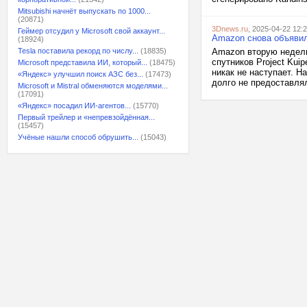
Mitsubishi начнёт выпускать по 1000...
(20871)
3Dnews.ru
, 2025-04-22 12:
Геймер отсудил у Microsoft свой аккаунт...
Amazon снова объявила
(18924)
Tesla поставила рекорд по числу...
(18835)
Amazon вторую неделю
спутников Project Kui
Microsoft представила ИИ, который...
(18475)
никак не наступает. Н
«Яндекс» улучшил поиск АЗС без...
(17473)
долго не предоставля
Microsoft и Mistral обменяются моделями...
(17091)
«Яндекс» посадил ИИ-агентов...
(15770)
Первый трейлер и «непревзойдённая...
(15457)
Учёные нашли способ обрушить...
(15043)