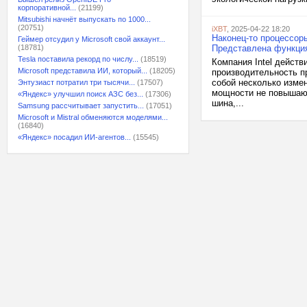
корпоративной...
(21199)
Mitsubishi начнёт выпускать по 1000...
(20751)
iXBT
, 2025-04-22 18:20
Наконец-то процессоры
Геймер отсудил у Microsoft свой аккаунт...
(18781)
Представлена функция
Tesla поставила рекорд по числу...
(18519)
Компания Intel дейст
Microsoft представила ИИ, который...
(18205)
производительность пр
собой несколько изме
Энтузиаст потратил три тысячи...
(17507)
мощности не повышаютс
«Яндекс» улучшил поиск АЗС без...
(17306)
шина,...
Samsung рассчитывает запустить...
(17051)
Microsoft и Mistral обменяются моделями...
(16840)
«Яндекс» посадил ИИ-агентов...
(15545)