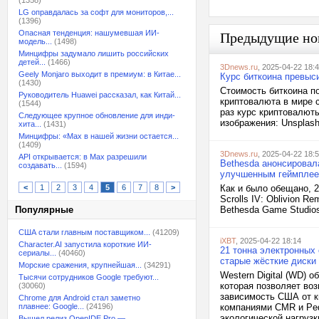
(1358)
LG оправдалась за софт для мониторов,...
(1396)
Опасная тенденция: нашумевшая ИИ-
Предыдущие но
модель...
(1498)
Минцифры задумало лишить российских
детей...
(1466)
3Dnews.ru
, 2025-04-22 18:
Geely Monjaro выходит в премиум: в Китае...
Курс биткоина превыс
(1430)
Стоимость биткоина п
Руководитель Huawei рассказал, как Китай...
криптовалюта в мире 
(1544)
раз курс криптовалюты
Следующее крупное обновление для инди-
изображения: Unsplash,
хита...
(1431)
Минцифры: «Max в нашей жизни остается...
(1409)
3Dnews.ru
, 2025-04-22 18:
API открывается: в Max разрешили
Bethesda анонсировала
создавать...
(1594)
улучшенным геймплеем
<
1
2
3
4
5
6
7
8
>
Как и было обещано, 2
Scrolls IV: Oblivion 
Популярные
Bethesda Game Studios
США стали главным поставщиком...
(41209)
iXBT
, 2025-04-22 18:14
Character.AI запустила короткие ИИ-
21 тонна электронных 
сериалы...
(40460)
старые жёсткие диски 
Морские сражения, крупнейшая...
(34291)
Western Digital (WD) 
Тысячи сотрудников Google требуют...
которая позволяет во
(30060)
зависимость США от ки
Chrome для Android стал заметно
плавнее: Google...
(24196)
компаниями CMR и Ped
экологической нагрузки
Вышел релиз OpenIDE Pro —