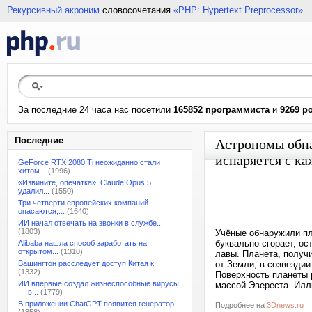
Рекурсивный акроним
словосочетания
«PHP: Hypertext Preprocessor»
За последние 24 часа нас посетили
165852 программиста
и
9269 р
Последние
Астрономы обна
испаряется с к
GeForce RTX 2080 Ti неожиданно стали
хитом...
(1996)
«Извините, опечатка»: Claude Opus 5
удалил...
(1550)
Три четверти европейских компаний
опасаются,...
(1640)
ИИ начал отвечать на звонки в службе...
(1803)
Учёные обнаружили пла
буквально сгорает, о
Alibaba нашла способ заработать на
открытом...
(1310)
лавы. Планета, получ
Вашингтон расследует доступ Китая к...
от Земли, в созвездии
(1332)
Поверхность планеты р
ИИ впервые создал жизнеспособные вирусы
массой Эвереста. Илл
— в...
(1779)
В приложении ChatGPT появится генератор...
Подробнее на
3Dnews.ru