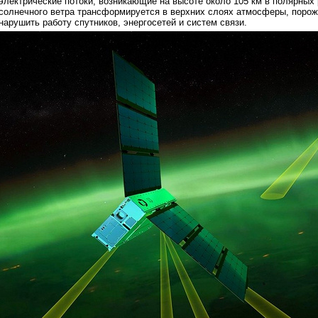
электрические потоки, возникающие на высоте около 105 км в полярных 
солнечного ветра трансформируется в верхних слоях атмосферы, порожд
нарушить работу спутников, энергосетей и систем связи.