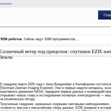
ocessor»
Гла
и
9296 роботов
. Сейчас ищут 3298 программистов ...
Солнечный ветер под прицелом: спутники EZIE нач
Земли
В середине марта 2025 года с базы Ванденберг в Калифорнии состоялся
(Electrojet Zeeman Imaging Explorer). Уже в первые недели аппараты, 
реактивного движения NASA, передали первые данные о взаимодействии
открывают новую главу в исследовании полярных электроджетов — мо
на космическую погоду.
Полученные сведения, названные «первыми световыми наблюдениями», 
готовность миссии к масштабному сбору данных. EZIE впервые в истор