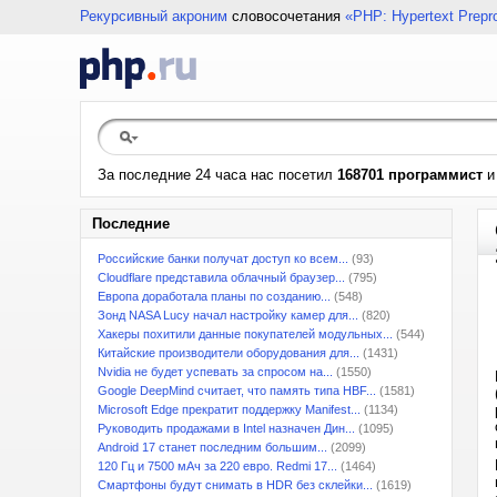
Рекурсивный акроним
словосочетания
«PHP: Hypertext Prepr
За последние 24 часа нас посетил
168701 программист
Последние
Российские банки получат доступ ко всем...
(93)
Cloudflare представила облачный браузер...
(795)
Европа доработала планы по созданию...
(548)
Зонд NASA Lucy начал настройку камер для...
(820)
Хакеры похитили данные покупателей модульных...
(544)
Китайские производители оборудования для...
(1431)
Nvidia не будет успевать за спросом на...
(1550)
Google DeepMind считает, что память типа HBF...
(1581)
Microsoft Edge прекратит поддержку Manifest...
(1134)
Руководить продажами в Intel назначен Дин...
(1095)
Android 17 станет последним большим...
(2099)
120 Гц и 7500 мАч за 220 евро. Redmi 17...
(1464)
Смартфоны будут снимать в HDR без склейки...
(1619)