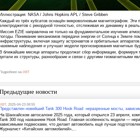
Иллюстрация: NASA / Johns Hopkins APL / Steve Gribben
Каждый из трёх кубсатов оснащён микроволновым магнитографом. Эти 
электроджетов с рекордной точностью, отслеживая их динамику в реал
Миссия EZIE направлена не только на фундаментальное изучение атмос
погоды. Понимание механизмов передачи энергии от Солнца к Земле пом
инфраструктуры, включая защиту астронавтов и орбитальных аппаратов.
наземные наблюдения и улучшат модели прогнозирования магнитных бу
В ближайшие месяце аппараты продолжат сбор информации, формируя т
детали их структуры, разнообразие и связи с другими геомагнитными яв
Подробнее на
iXBT
Предыдущие новости
iXBT
, 2025-04-23 08:55
Представлен новейший Tank 300 Hook Road: неразрезные мосты, зависи
На Шанхайском автосалоне 2025 года, который открылся 23 апреля, ком
Tank 300 под названием Hook Road. Главная особенность модели — нера
зависимыми подвесками, что делает автомобиль ещё лучше подготовле
Журналист «Китайских автомобилей»,...