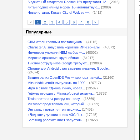
Бюджетный смартфон Realme 16x представят 12...
(2015)
Китай подвесил над морем 16-мегаваттную...
(2088)
Новая статья: Kusan: City of Wolves —...
(1412)
<
1
2
3
4
5
6
7
8
>
Популярные
США стали главным поставщиком...
(41115)
Character.AI запустила короткие ИИ-сериалы...
(40373)
Инженеры уложили HBM на бок —...
(40002)
Морские сражения, крупнейшая...
(34217)
Тысячи сотрудников Google требуют...
(29888)
Chrome для Android стал заметно плавнее: Google...
(24074)
Вышел релиз OpenIDE Pro — корпоративной...
(21160)
Mitsubishi начнёт выпускать по 1000...
(20717)
Игра в стиле «Джона Уика», новая...
(19587)
Геймер отсудил у Microsoft свой аккаунт...
(18735)
Tesla поставила рекорд по числу...
(18369)
Microsoft представила ИИ, который...
(18099)
Энтузиаст потратил три тысячи...
(17461)
«Яндекс» улучшил поиск АЗС без...
(17245)
Samsung рассчитывает запустить...
(17022)