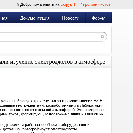
Добро пожаловать на
форум PHP программистов
!
вная
Документация
Новости
Форум
али изучение электроджетов в атмосфере
Дата:
2025-
04-
23
08:48
 успешный запуск трёх спутников в рамках миссии EZIE
оснащённые инструментами, разработанными в Лаборатории
 солнечного ветра с земной атмосферой. Эти измерения
щных токов, формирующих полярные сияния и влияющих
подтвердили работоспособность оборудования и
ии детально картографирует электроджеты —