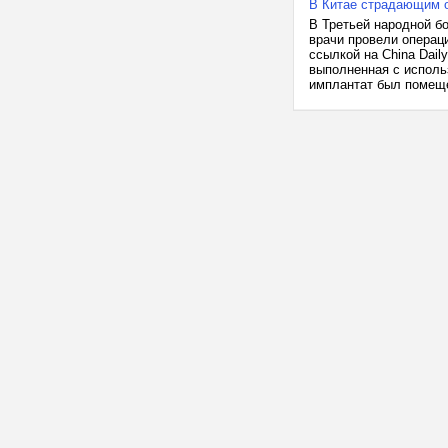
В Китае страдающим о
В Третьей народной бо
врачи провели операц
ссылкой на China Dail
выполненная с исполь
имплантат был помеще