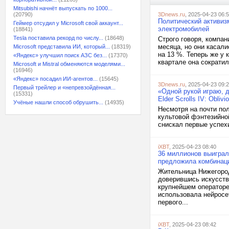
Mitsubishi начнёт выпускать по 1000...
(20790)
3Dnews.ru
, 2025-04-23 06:
Политический активиз
Геймер отсудил у Microsoft свой аккаунт...
электромобилей
(18841)
Tesla поставила рекорд по числу...
(18648)
Строго говоря, компа
месяца, но они касал
Microsoft представила ИИ, который...
(18319)
на 13 %. Теперь же у 
«Яндекс» улучшил поиск АЗС без...
(17370)
квартале она сократил
Microsoft и Mistral обменяются моделями...
(16946)
«Яндекс» посадил ИИ-агентов...
(15645)
3Dnews.ru
, 2025-04-23 09:
Первый трейлер и «непревзойдённая...
«Одной рукой играю, д
(15331)
Elder Scrolls IV: Obliv
Учёные нашли способ обрушить...
(14935)
Несмотря на почти по
культовой фэнтезийной
снискал первые успехи
iXBT
, 2025-04-23 08:40
36 миллионов выиграл
предложила комбинаци
Жительница Нижегород
доверившись искусств
крупнейшем операторе
использовала нейросет
первого...
iXBT
, 2025-04-23 08:42