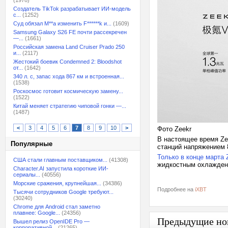
(1978)
Создатель TikTok разрабатывает ИИ-модель
с...
(1252)
Суд обязал M**a изменить F******k и...
(1609)
Samsung Galaxy S26 FE почти рассекречен
—...
(1661)
Российская замена Land Cruiser Prado 250
и...
(2117)
Жестокий боевик Condemned 2: Bloodshot
от...
(1642)
340 л. с, запас хода 867 км и встроенная...
(1538)
Роскосмос готовит космическую замену...
(1522)
Китай меняет стратегию чиповой гонки —...
(1487)
<
3
4
5
6
7
8
9
10
>
Фото Zeekr
В настоящее время Ze
Популярные
станций напряжением 
Только в конце марта 
США стали главным поставщиком...
(41308)
жидкостным охлажден
Character.AI запустила короткие ИИ-
сериалы...
(40556)
Морские сражения, крупнейшая...
(34386)
Подробнее на
iXBT
Тысячи сотрудников Google требуют...
(30240)
Chrome для Android стал заметно
плавнее: Google...
(24356)
Предыдущие но
Вышел релиз OpenIDE Pro —
корпоративной...
(21265)