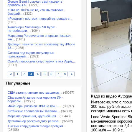
Google Gemini сможет сам находить
проблемы в...
(1221)
«Это на 100 % не то, что мы хотели»:
бывший...
(1321)
«Росатом» построит первый ветропарк в...
(1113)
Акционеры Samsung и SK hynix
потребовали...
(1094)
Марсоход Perseverance впервые показал,
как...
(1181)
Дефицит памяти грозит производству iPhone
18...
(1058)
Слежка под видом популярных
приложений:...
(1021)
OpenAI попросила суд отклонить иск Apple,...
(1217)
<
1
2
3
4
5
6
7
8
>
Популярные
США стали главным поставщиком...
(40037)
Кадр из видео Avtogra
Character.AI запустила короткие ИИ-
сериалы...
(39536)
Интересно, что с прош
Инженеры уложили HBM на бок —...
(39297)
300 тыс. рублей выше
сегодня машины есть в
Китайские специалисты заявили,...
(34088)
Морские сражения, крупнейшая...
(33440)
Lada Vesta Sportline 
механической коробко
Датамайнер раскрыл дату релиза...
(32282)
составляет около 7,4 
Тысячи сотрудников Google требуют...
(28408)
100 км/ч — 10,9 с.