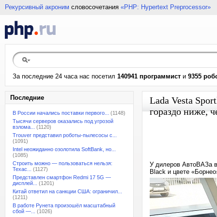
Рекурсивный акроним
словосочетания
«PHP: Hypertext Preprocessor»
За последние 24 часа нас посетил
140941 программист
и
9355 роб
Последние
Lada Vesta Spor
гораздо ниже, 
В России начались поставки первого...
(1148)
Тысячи серверов оказались под угрозой
взлома...
(1120)
Trouver представил роботы-пылесосы с...
(1091)
Intel неожиданно озолотила SoftBank, но...
(1085)
Строить можно — пользоваться нельзя:
У дилеров АвтоВАЗа в
Техас...
(1127)
Black и цвете «Борнео
Представлен смартфон Redmi 17 5G —
дисплей...
(1201)
Китай ответил на санкции США: ограничил...
(1211)
В работе Рунета произошёл масштабный
сбой —...
(1026)