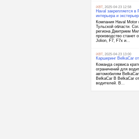
iXBT
, 2025-04-23 12:58
Haval закрепляется в 
интерьера и экстерьер
Компания Haval Motor 
Тульской области. Со
региона Дмитрием Мил
производство станет 
Jolion, F7, F7x и...
iXBT
, 2025-04-23 13:00
Каршеринг BelkaCar о
Команда сервиса крат
ограничений для водит
автомобилям BelkaCar 
BelkaCar В BelkaCar 
водителей. В...