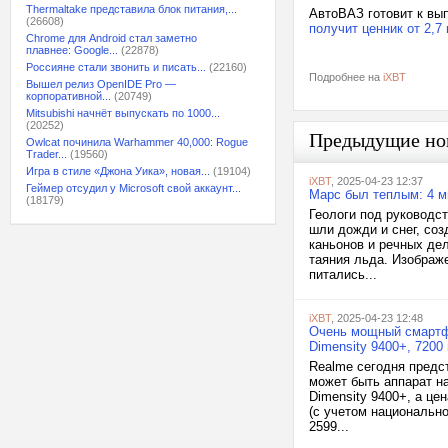
Thermaltake представила блок питания,...
АвтоВАЗ готовит к вы
(26608)
получит ценник от 2,7
Chrome для Android стал заметно
плавнее: Google...
(22878)
Россияне стали звонить и писать...
(22160)
Подробнее на
iXBT
Вышел релиз OpenIDE Pro —
корпоративной...
(20749)
Mitsubishi начнёт выпускать по 1000...
(20252)
Предыдущие но
Owlcat починила Warhammer 40,000: Rogue
Trader...
(19560)
Игра в стиле «Джона Уика», новая...
(19104)
iXBT
, 2025-04-23 12:37
Геймер отсудил у Microsoft свой аккаунт...
Марс был теплым: 4 м
(18179)
Геологи под руководс
шли дожди и снег, соз
каньонов и речных дел
таяния льда. Изображ
питались...
iXBT
, 2025-04-23 12:48
Очень мощный смартф
Dimensity 9400+, 7200
Realme сегодня предс
может быть аппарат н
Dimensity 9400+, а це
(с учетом национально
2599...