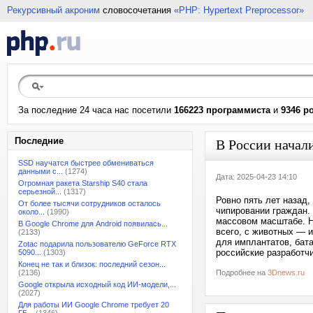
Рекурсивный акроним
словосочетания
«PHP: Hypertext Preprocessor»
За последние 24 часа нас посетили
166223 программиста
и
9346 р
Последние
В России начал
SSD научатся быстрее обмениваться
данными с...
(1274)
Дата: 2025-04-23 14:10
Огромная ракета Starship S40 стала
серьезной...
(1317)
Ровно пять лет назад
От более тысячи сотрудников осталось
чипировании граждан. 
около...
(1990)
массовом масштабе. Н
В Google Chrome для Android появилась...
всего, с животных — и
(2133)
для имплантатов, бата
Zotac подарила пользователю GeForce RTX
российские разработч
5090...
(1303)
Конец не так и близок: последний сезон...
(2136)
Подробнее на
3Dnews.ru
Google открыла исходный код ИИ-модели,...
(2027)
Для работы ИИ Google Chrome требует 20