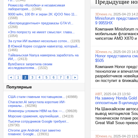
ГБ...
(1346)
Предыдущие но
Режиссёр «Колобка» и независимая
лаборатория...
(1346)
9000 мАч, 100 Вт и экран 2K: iQOO Neo 11...
3Dnews.ru
, 2025-04-23 14:
(1568)
Minisforum представи
9 9955HX
«Беспрецедентные» предзаказы GTA VI...
(2268)
Компания Minisforum 
«Это попросту не имеет смысла»: глава...
мобильным флагмански
(1054)
чипсетом AMD X870 и 
За сутки ИИ выявил несколько сотен...
(1193)
В Южной Корее создали навигатор, который...
(1466)
3Dnews.ru
, 2025-04-23 14:
Тайваньская Nanya намерена заработать на
Honor представила сма
ИИ,...
(2413)
$505
ByteDance запретила своим
Компания Honor предс
исследователям...
(1532)
технологии и впечатл
разработчиков новейш
<
1
2
3
4
5
6
7
8
>
он поступит в ближайш
Популярные
iXBT
, 2025-04-23 13:50
США стали главным поставщиком...
(40988)
На замену Honda Gold 
Character.AI запустила короткие ИИ-
оппозитным 8-цилинд
сериалы...
(40296)
На Шанхайском автоса
Инженеры уложили HBM на бок —...
(39928)
вывод мотоциклов Souo
Морские сражения, крупнейшая...
(34119)
техническом плане рос
Тысячи сотрудников Google требуют...
Great Wall Souo прево
(29730)
Chrome для Android стал заметно
плавнее: Google...
(23931)
3Dnews.ru
, 2025-04-23 13: