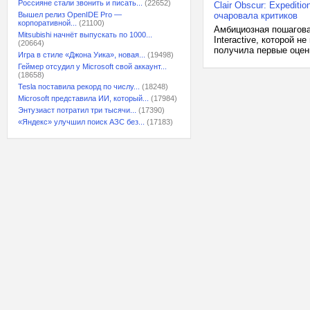
Россияне стали звонить и писать...
(22652)
Clair Obscur: Expeditio
Вышел релиз OpenIDE Pro —
очаровала критиков
корпоративной...
(21100)
Амбициозная пошаговая 
Mitsubishi начнёт выпускать по 1000...
Interactive, которой н
(20664)
получила первые оценк
Игра в стиле «Джона Уика», новая...
(19498)
Геймер отсудил у Microsoft свой аккаунт...
(18658)
Tesla поставила рекорд по числу...
(18248)
Microsoft представила ИИ, который...
(17984)
Энтузиаст потратил три тысячи...
(17390)
«Яндекс» улучшил поиск АЗС без...
(17183)