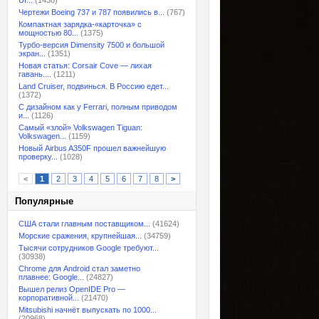
UI...
(1438)
Чертежи Boeing 737 и 787 появились в...
(767)
Компактная зарядка-«карточка» с
мощностью 80...
(1375)
Турбо-версия Dimensity 7500 и большой
экран...
(1351)
Новая статья: Corsair Cove — лихая
гавань....
(1211)
Land Cruiser, подвинься. В Россию едет...
(1372)
С дизайном как у Ferrari, полным приводом
и...
(1126)
Самый «злой» Volkswagen Tiguan:
Volkswagen...
(1159)
Новый Airbus A350F прошел важнейшую
проверку...
(1028)
<
1
2
3
4
5
6
7
8
>
Популярные
США стали главным поставщиком...
(41624)
Морские сражения, крупнейшая...
(34759)
Тысячи сотрудников Google требуют...
(30938)
Chrome для Android стал заметно
плавнее: Google...
(24827)
Вышел релиз OpenIDE Pro —
корпоративной...
(21470)
Mitsubishi начнёт выпускать по 1000...
(20968)