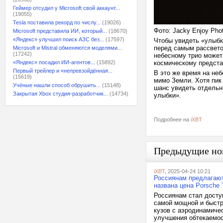
Геймер отсудил у Microsoft свой аккаунт...
(19055)
Tesla поставила рекорд по числу...
(19026)
Фото: Jacky Enjoy Pho
Microsoft представила ИИ, который...
(18670)
«Яндекс» улучшил поиск АЗС без...
(17597)
Чтобы увидеть «улыбку
перед самым рассветом
Microsoft и Mistral обменяются моделями...
(17242)
небесному трио может
«Яндекс» посадил ИИ-агентов...
(15892)
космическому предст
Первый трейлер и «непревзойдённая...
В это же время на не
(15619)
мимо Земли. Хотя пик 
Учёные нашли способ обрушить...
(15148)
шанс увидеть отдельн
Закрытая Xbox студия-разработчик...
(14734)
улыбки».
Подробнее на
iXBT
Предыдущие но
iXBT
, 2025-04-24 10:21
Россиянам предлагают
названа цена Porsche 
Россиянам стал досту
самой мощной и быстр
кузов с аэродинамиче
улучшения обтекаемос