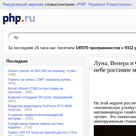
Рекурсивный акроним
словосочетания
«PHP: Hypertext Preprocessor»
За последние 24 часа нас посетили
145570 программистов
и
9312 
Последние
Луна, Венера и
небе россияне 
Subaru тратит по $10 000 на машину, чтобы...
(188)
Память на чипах CXMT покорила рубеж...
(676)
Китай обошёл США по расходам на
научные...
(838)
Бывший сотрудник SK hynix, передавший...
(602)
На этой неделе росси
Владелец видеокарты GeForce RTX 4090
«космическую улыбку»
получил...
(464)
напоминающую смайлик
X изменит правила вознаграждений
«ртом». Это захватыв
авторам,...
(450)
невооруженным глазо
Google представила новую систему
кодовых...
(716)
Galaxy S25 FE получит ранний доступ к One