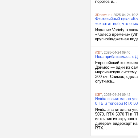
порогов и...
3Dnews.ru
, 2025-04-24 10:
Фэнтезийный цикл «Ко
«охватит всё, что опис
Издание Variety в эк
«Колесо времени» (Whe
крупнобюджетная виде
iXBT
, 2025-04-24 09:40
Hera приблизилась к 
Европейский космичес
Дэймос — один из сам
марсианскую систему 
300 км. Снимок, сдела
спутника...
iXBT
, 2025-04-24 09:42
Nvidia значительно ув
8 ГБ и топовой RTX 50
Nvidia значительно ув
5070, RTX 5070 Ti и R
источник из «крупного
дилерам видеокарт на 
RTX...