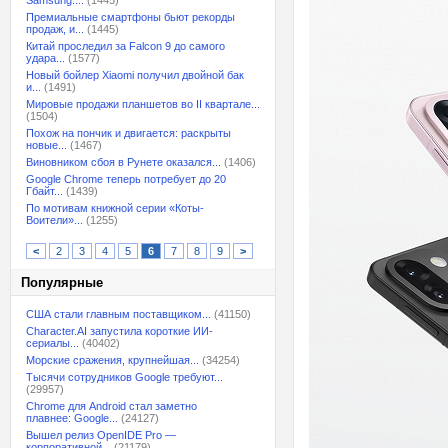
Samsung:...
(1445)
Премиальные смартфоны бьют рекорды
продаж, и...
(1445)
Китай проследил за Falcon 9 до самого
удара...
(1577)
Новый бойлер Xiaomi получил двойной бак
и...
(1491)
Мировые продажи планшетов во II квартале...
(1504)
Похож на пончик и двигается: раскрыты
новые...
(1467)
Виновником сбоя в Рунете оказался...
(1406)
Google Chrome теперь потребует до 20
Гбайт...
(1439)
По мотивам книжной серии «Коты-
Воители»...
(1255)
<
2
3
4
5
6
7
8
9
>
Популярные
США стали главным поставщиком...
(41150)
Character.AI запустила короткие ИИ-
сериалы...
(40402)
Морские сражения, крупнейшая...
(34254)
Тысячи сотрудников Google требуют...
(29957)
Chrome для Android стал заметно
плавнее: Google...
(24127)
Вышел релиз OpenIDE Pro —
корпоративной...
(21179)