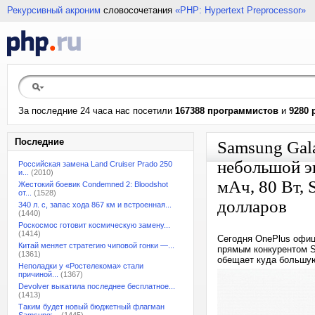
Рекурсивный акроним
словосочетания
«PHP: Hypertext Preprocessor»
За последние 24 часа нас посетили
167388 программистов
и
9280 
Последние
Samsung Gal
небольшой э
Российская замена Land Cruiser Prado 250
и...
(2010)
мАч, 80 Вт, 
Жестокий боевик Condemned 2: Bloodshot
от...
(1528)
долларов
340 л. с, запас хода 867 км и встроенная...
(1440)
Роскосмос готовит космическую замену...
(1414)
Сегодня OnePlus офиц
Китай меняет стратегию чиповой гонки —...
прямым конкурентом S
(1361)
обещает куда большую 
Неполадки у «Ростелекома» стали
причиной...
(1367)
Devolver выкатила последнее бесплатное...
(1413)
Таким будет новый бюджетный флагман