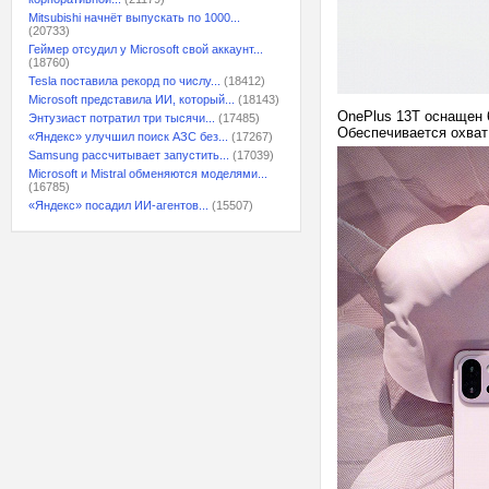
Mitsubishi начнёт выпускать по 1000...
(20733)
Геймер отсудил у Microsoft свой аккаунт...
(18760)
Tesla поставила рекорд по числу...
(18412)
Microsoft представила ИИ, который...
(18143)
OnePlus 13T оснащен 
Энтузиаст потратил три тысячи...
(17485)
Обеспечивается охват 
«Яндекс» улучшил поиск АЗС без...
(17267)
Samsung рассчитывает запустить...
(17039)
Microsoft и Mistral обменяются моделями...
(16785)
«Яндекс» посадил ИИ-агентов...
(15507)