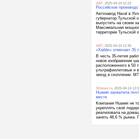
iXBT
, 2025-04-24 12:23
Российское производс
Автозавод Haval в Узл
губернатор Тульской о
выпустить на своем за
Максимальная мощност
территории Тульской о
iXBT
, 2025-04-24 12:30
«Хаббл» отмечает 35 
В честь 35-летия раб
новое изображение шар
расположенного в 50 
ультрафиолетовые и в
звезд в скоплении. M72
3Dnews.ru
, 2025-04-24 12:
Huawei захватила поч
месте
Компания Huawei не т
укреплять своё лидерс
реализовала на домаш
занять 48,6 % рынка. 