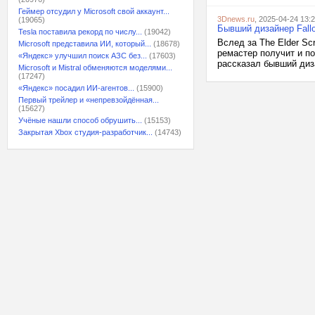
Геймер отсудил у Microsoft свой аккаунт...
3Dnews.ru
, 2025-04-24 13:
(19065)
Бывший дизайнер Fallo
Tesla поставила рекорд по числу...
(19042)
Вслед за The Elder Sc
Microsoft представила ИИ, который...
(18678)
ремастер получит и по
«Яндекс» улучшил поиск АЗС без...
(17603)
рассказал бывший диза
Microsoft и Mistral обменяются моделями...
(17247)
«Яндекс» посадил ИИ-агентов...
(15900)
Первый трейлер и «непревзойдённая...
(15627)
Учёные нашли способ обрушить...
(15153)
Закрытая Xbox студия-разработчик...
(14743)