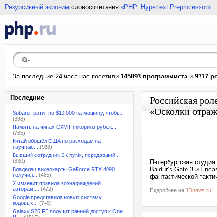
Рекурсивный акроним
словосочетания
«PHP: Hypertext Preprocessor»
За последние 24 часа нас посетили
145893 программиста
и
9317 р
Последние
Российская рол
«Осколки отраж
Subaru тратит по $10 000 на машину, чтобы...
(698)
Память на чипах CXMT покорила рубеж...
(765)
Китай обошёл США по расходам на
научные...
(926)
Бывший сотрудник SK hynix, передавший...
(630)
Петербургская студия N
Baldur’s Gate 3 и Enc
Владелец видеокарты GeForce RTX 4090
получил...
(485)
фантастической тактич
X изменит правила вознаграждений
авторам,...
(472)
Подробнее на
3Dnews.ru
Google представила новую систему
кодовых...
(749)
Galaxy S25 FE получит ранний доступ к One