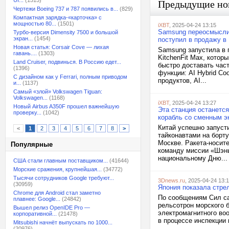
UI...
(1515)
Предыдущие но
Чертежи Boeing 737 и 787 появились в...
(829)
Компактная зарядка-«карточка» с
мощностью 80...
(1501)
iXBT
, 2025-04-24 13:15
Samsung переосмыслил
Турбо-версия Dimensity 7500 и большой
экран...
(1454)
поступил в продажу в
Новая статья: Corsair Cove — лихая
Samsung запустила в 
гавань....
(1303)
KitchenFit Max, кото
Land Cruiser, подвинься. В Россию едет...
быстро доставать час
(1396)
функции: AI Hybrid Co
С дизайном как у Ferrari, полным приводом
продуктов, AI...
и...
(1137)
Самый «злой» Volkswagen Tiguan:
Volkswagen...
(1168)
iXBT
, 2025-04-24 13:27
Новый Airbus A350F прошел важнейшую
Эта станция останется
проверку...
(1042)
корабль со сменным 
Китай успешно запуст
<
1
2
3
4
5
6
7
8
>
тайконавтами на борт
Москве. Ракета-носите
Популярные
команду миссии «Шэнь
национальному Дню...
США стали главным поставщиком...
(41644)
Морские сражения, крупнейшая...
(34772)
Тысячи сотрудников Google требуют...
3Dnews.ru
, 2025-04-24 13:
(30959)
Япония показала стре
Chrome для Android стал заметно
По сообщениям Сил са
плавнее: Google...
(24842)
рельсотрон морского 
Вышел релиз OpenIDE Pro —
электромагнитного во
корпоративной...
(21478)
в процессе инспекции 
Mitsubishi начнёт выпускать по 1000...
(20976)