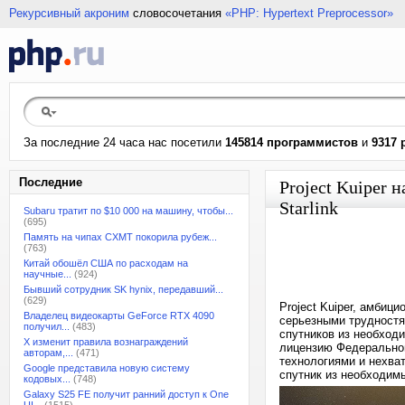
Рекурсивный акроним
словосочетания
«PHP: Hypertext Preprocessor»
За последние 24 часа нас посетили
145814 программистов
и
9317 
Последние
Project Kuiper 
Starlink
Subaru тратит по $10 000 на машину, чтобы...
(695)
Память на чипах CXMT покорила рубеж...
(763)
Китай обошёл США по расходам на
научные...
(924)
Бывший сотрудник SK hynix, передавший...
(629)
Project Kuiper, амбиц
Владелец видеокарты GeForce RTX 4090
серьезными трудностя
получил...
(483)
спутников из необходи
X изменит правила вознаграждений
лицензию Федеральной
авторам,...
(471)
технологиями и нехва
Google представила новую систему
спутник из необходим
кодовых...
(748)
Galaxy S25 FE получит ранний доступ к One