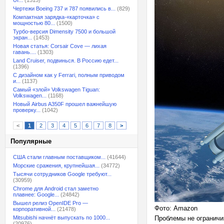
UI...
(1515)
Чертежи Boeing 737 и 787 появились в...
(829)
Компактная зарядка-«карточка» с
мощностью 80...
(1500)
Турбо-версия Dimensity 7500 и большой
экран...
(1453)
Новая статья: Corsair Cove — лихая
гавань....
(1303)
Land Cruiser, подвинься. В Россию едет...
(1396)
С дизайном как у Ferrari, полным приводом
и...
(1137)
Самый «злой» Volkswagen Tiguan:
Volkswagen...
(1168)
Новый Airbus A350F прошел важнейшую
проверку...
(1042)
<
1
2
3
4
5
6
7
8
>
Популярные
США стали главным поставщиком...
(41644)
Морские сражения, крупнейшая...
(34772)
Тысячи сотрудников Google требуют...
(30959)
Chrome для Android стал заметно
плавнее: Google...
(24842)
Вышел релиз OpenIDE Pro —
Фото: Amazon
корпоративной...
(21478)
Mitsubishi начнёт выпускать по 1000...
Проблемы не ограничи
(20976)