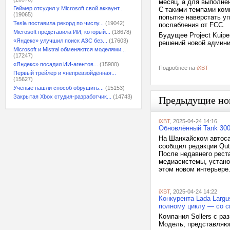
месяц, а для выполне
Геймер отсудил у Microsoft свой аккаунт...
С такими темпами комп
(19065)
попытке наверстать у
Tesla поставила рекорд по числу...
(19042)
послабления от FCC.
Microsoft представила ИИ, который...
(18678)
Будущее Project Kuip
«Яндекс» улучшил поиск АЗС без...
(17603)
решений новой админ
Microsoft и Mistral обменяются моделями...
(17247)
«Яндекс» посадил ИИ-агентов...
(15900)
Подробнее на
iXBT
Первый трейлер и «непревзойдённая...
(15627)
Учёные нашли способ обрушить...
(15153)
Закрытая Xbox студия-разработчик...
(14743)
Предыдущие но
iXBT
, 2025-04-24 14:16
Обновлённый Tank 300
На Шанхайском автоса
сообщил редакции Qut
После недавнего рест
медиасистемы, устано
этом новом интерьере.
iXBT
, 2025-04-24 14:22
Конкурента Lada Largu
полному циклу — со св
Компания Sollers с ра
Модель, представляющ