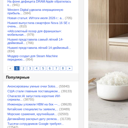
На фоне дефицита DRAM Apple обратилась
к...
(941)
Western Digital удвоила операционную
прибыль...
(584)
Новая статья: ИИтоги июля 2026 г.: а...
(705)
Huawei выпустила смартфон Nova 16 SE с
очень...
(810)
«Абсолютный позор для франшизы»:
мобильная...
(979)
Huawei представила самый лёгкий 14-
дюймовый...
(766)
Huawei представила лёгкий 14-дюймовый...
(834)
Моддер создал для Steam Machine
переднюю...
(954)
<
1
2
3
4
5
6
7
8
>
Популярные
Анонсированы умные очки Solos...
(55840)
США стали главным поставщиком...
(39133)
Character.AI запустила короткие ИИ-
сериалы...
(38755)
Инженеры уложили HBM на бок —...
(38628)
Китайские специалисты заявили,...
(33489)
Морские сражения, крупнейшая...
(32593)
Датамайнер раскрыл дату релиза...
(31728)
Тысячи сотрудников Google требуют...
(27547)