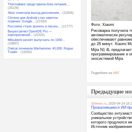
Thermaltake представила блок питания,...
(26228)
Xbox отметила выход дополнения...
(22826)
Chrome для Android стал заметно
плавнее: Google...
(21934)
Фото: Xiaomi
Россияне стали звонить и писать...
(21777)
Рисоварка получила т
Вышел релиз OpenIDE Pro —
автоматически регули
корпоративной...
(20325)
обеспечивают равноме
Mitsubishi начнёт выпускать по 1000...
(19897)
до 28 минут. Xiaomi M
Owlcat починила Warhammer 40,000: Rogue
Mijia N1 4L предлагае
Trader...
(19250)
программирование и об
экосистемой Mijia.
Подробнее на
iXBT
Предыдущие но
3Dnews.ru
, 2025-04-24 16:1
Провалившиеся ИИ-бро
Сообщество энтузиаст
уникальное устройств
которого продлился м
Источник изображения: