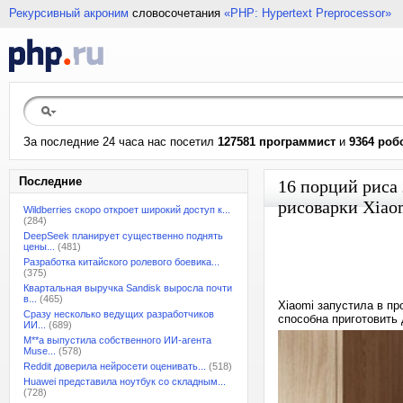
Рекурсивный акроним
словосочетания
«PHP: Hypertext Preprocessor»
За последние 24 часа нас посетил
127581 программист
и
9364 роб
Последние
16 порций риса 
рисоварки Xiao
Wildberries скоро откроет широкий доступ к...
(284)
DeepSeek планирует существенно поднять
цены...
(481)
Разработка китайского ролевого боевика...
(375)
Квартальная выручка Sandisk выросла почти
в...
(465)
Xiaomi запустила в пр
Сразу несколько ведущих разработчиков
способна приготовить 
ИИ...
(689)
M**a выпустила собственного ИИ-агента
Muse...
(578)
Reddit доверила нейросети оценивать...
(518)
Huawei представила ноутбук со складным...
(728)