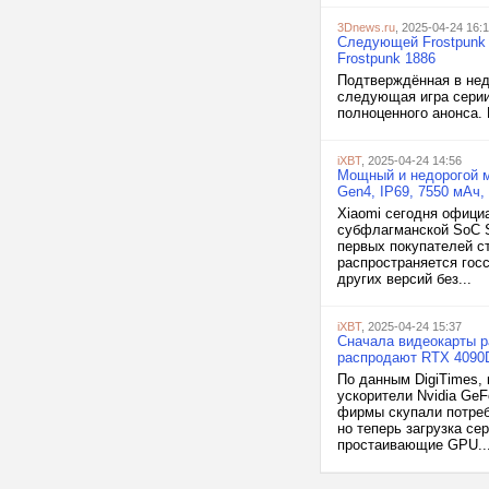
3Dnews.ru
, 2025-04-24 16:
Следующей Frostpunk о
Frostpunk 1886
Подтверждённая в неда
следующая игра серии
полноценного анонса. И
iXBT
, 2025-04-24 14:56
Мощный и недорогой мо
Gen4, IP69, 7550 мАч,
Xiaomi сегодня офици
субфлагманской SoC S
первых покупателей ст
распространяется госс
других версий без...
iXBT
, 2025-04-24 15:37
Сначала видеокарты р
распродают RTX 4090D
По данным DigiTimes,
ускорители Nvidia Ge
фирмы скупали потреб
но теперь загрузка с
простаивающие GPU...