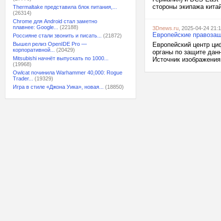
стороны экипажа китай
Thermaltake представила блок питания,...
(26314)
Chrome для Android стал заметно
плавнее: Google...
(22188)
3Dnews.ru
, 2025-04-24 21:1
Европейские правозащ
Россияне стали звонить и писать...
(21872)
Вышел релиз OpenIDE Pro —
Европейский центр ци
корпоративной...
(20429)
органы по защите данн
Mitsubishi начнёт выпускать по 1000...
Источник изображения
(19968)
Owlcat починила Warhammer 40,000: Rogue
Trader...
(19329)
Игра в стиле «Джона Уика», новая...
(18850)