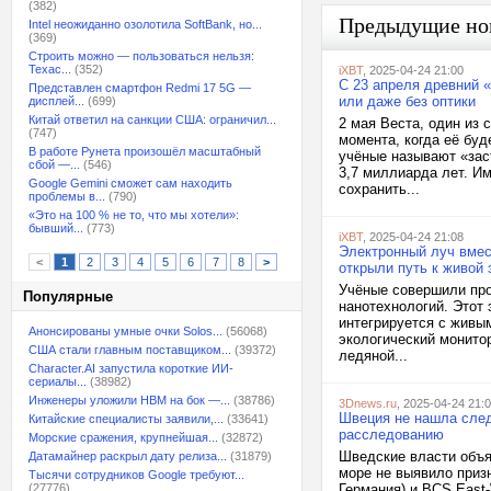
(382)
Предыдущие но
Intel неожиданно озолотила SoftBank, но...
(369)
Строить можно — пользоваться нельзя:
Техас...
(352)
iXBT
, 2025-04-24 21:00
С 23 апреля древний «
Представлен смартфон Redmi 17 5G —
или даже без оптики
дисплей...
(699)
Китай ответил на санкции США: ограничил...
2 мая Веста, один из
(747)
момента, когда её буд
В работе Рунета произошёл масштабный
учёные называют «зас
сбой —...
(546)
3,7 миллиарда лет. И
Google Gemini сможет сам находить
сохранить...
проблемы в...
(790)
«Это на 100 % не то, что мы хотели»:
бывший...
(773)
iXBT
, 2025-04-24 21:08
Электронный луч вмес
<
1
2
3
4
5
6
7
8
>
открыли путь к живой 
Учёные совершили про
Популярные
нанотехнологий. Этот 
интегрируется с живы
Анонсированы умные очки Solos...
(56068)
экологический монито
США стали главным поставщиком...
(39372)
ледяной...
Character.AI запустила короткие ИИ-
сериалы...
(38982)
Инженеры уложили HBM на бок —...
(38786)
3Dnews.ru
, 2025-04-24 21:
Швеция не нашла след
Китайские специалисты заявили,...
(33641)
расследованию
Морские сражения, крупнейшая...
(32872)
Шведские власти объя
Датамайнер раскрыл дату релиза...
(31879)
море не выявило приз
Тысячи сотрудников Google требуют...
(27776)
Германия) и BCS East-