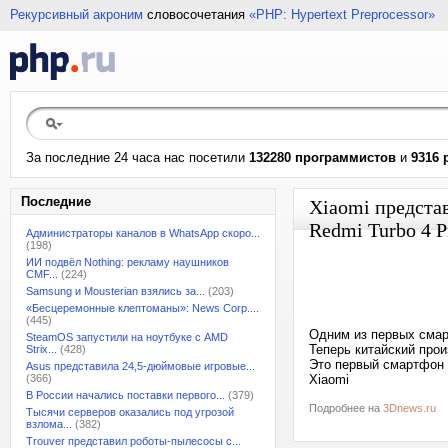
Рекурсивный акроним
словосочетания
«PHP: Hypertext Preprocessor»
За последние 24 часа нас посетили
132280 программистов
и
9316 
Последние
Xiaomi предста
Redmi Turbo 4 P
Администраторы каналов в WhatsApp скоро...
(198)
ИИ подвёл Nothing: рекламу наушников
CMF...
(224)
Samsung и Mousterian взялись за...
(203)
«Бесцеремонные клептоманы»: News Corp....
(445)
Одним из первых смарт
SteamOS запустили на ноутбуке с AMD
Теперь китайский про
Strix...
(428)
Это первый смартфон 
Asus представила 24,5-дюймовые игровые...
(366)
Xiaomi
В России начались поставки первого...
(379)
Подробнее на
3Dnews.ru
Тысячи серверов оказались под угрозой
взлома...
(382)
Trouver представил роботы-пылесосы с...