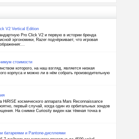
 V2 Vertical Edition
ндартную Pro Click V2 и первую в истории бренда
фисной эргономики, Razer подчёркивает, что игровая
ображения:...
инимум стоимости
нством которого, на наш взгляд, является низкая
ого корпуса и можно ли в нём собрать производительную
ния
ра HiRISE космического аппарата Mars Reconnaissance
роятно, первый случай, когда один из орбитальных зондов
ения. На снимке Curiosity виден как тёмная точка в
ми батареями и Pantone-дисплеями