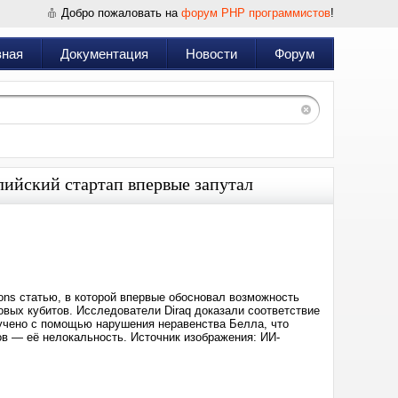
Добро пожаловать на
форум PHP программистов
!
вная
Документация
Новости
Форум
ийский стартап впервые запутал
Дата:
2025-
04-
24
23:37
ons статью, в которой впервые обосновал возможность
овых кубитов. Исследователи Diraq доказали соответствие
лучено с помощью нарушения неравенства Белла, что
в — её нелокальность. Источник изображения: ИИ-