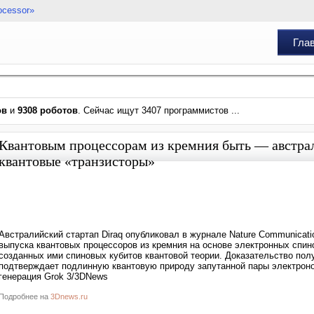
ocessor»
Гла
ов
и
9308 роботов
. Сейчас ищут 3407 программистов ...
Квантовым процессорам из кремния быть — австрал
квантовые «транзисторы»
Австралийский стартап Diraq опубликовал в журнале Nature Communicati
выпуска квантовых процессоров из кремния на основе электронных спин
созданных ими спиновых кубитов квантовой теории. Доказательство по
подтверждает подлинную квантовую природу запутанной пары электроно
генерация Grok 3/3DNews
Подробнее на
3Dnews.ru