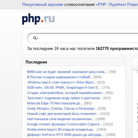
Рекурсивный акроним
словосочетания
«PHP: Hypertext Prepr
За последние 24 часа нас посетили
162770 программист
Последние
BMW уже не будет прежней: компания запустила...
(789)
В России создали радиационно-стойкий...
(834)
«Роботы нам в этом помогут»: Илон Маск...
(513)
9200 мАч, 100 Вт, IP69K, Snapdragon 6 Gen 5:...
(776)
Создан электромобиль, который вырабатывает...
(591)
Энтузиаст подключил воду прямо к кристаллу...
(647)
Motorola Edge 70 Neo показали до...
(983)
Geely Monjaro, Coolray, Cityray и Okavango...
(630)
Новый софт для мониторов Asus позволяет...
(1013)
Intel показала своё видение космических...
(1089)
Google готовит функцию Conversation Capture...
(1010)
Nvidia инвестирует $3 млрд во владельца...
(1004)
Дефицит GeForce RTX 5090 дошел до абсурда:...
(1059)