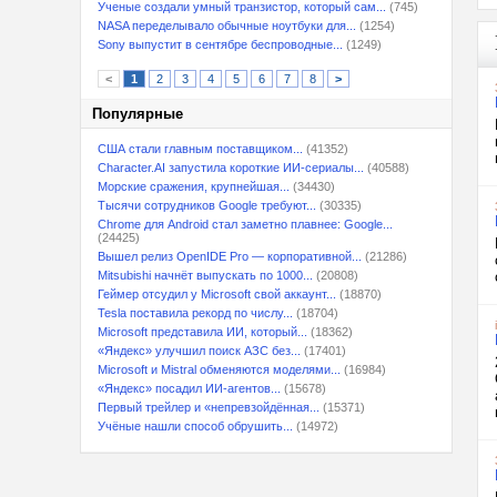
Ученые создали умный транзистор, который сам...
(745)
NASA переделывало обычные ноутбуки для...
(1254)
Sony выпустит в сентябре беспроводные...
(1249)
<
1
2
3
4
5
6
7
8
>
Популярные
США стали главным поставщиком...
(41352)
Character.AI запустила короткие ИИ-сериалы...
(40588)
Морские сражения, крупнейшая...
(34430)
Тысячи сотрудников Google требуют...
(30335)
Chrome для Android стал заметно плавнее: Google...
(24425)
Вышел релиз OpenIDE Pro — корпоративной...
(21286)
Mitsubishi начнёт выпускать по 1000...
(20808)
Геймер отсудил у Microsoft свой аккаунт...
(18870)
Tesla поставила рекорд по числу...
(18704)
Microsoft представила ИИ, который...
(18362)
«Яндекс» улучшил поиск АЗС без...
(17401)
Microsoft и Mistral обменяются моделями...
(16984)
«Яндекс» посадил ИИ-агентов...
(15678)
Первый трейлер и «непревзойдённая...
(15371)
Учёные нашли способ обрушить...
(14972)