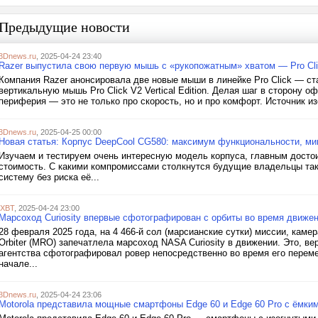
Предыдущие новости
3Dnews.ru
, 2025-04-24 23:40
Razer выпустила свою первую мышь с «рукопожатным» хватом — Pro Click
Компания Razer анонсировала две новые мыши в линейке Pro Click — ста
вертикальную мышь Pro Click V2 Vertical Edition. Делая шаг в сторону о
периферия — это не только про скорость, но и про комфорт. Источник из
3Dnews.ru
, 2025-04-25 00:00
Новая статья: Корпус DeepCool CG580: максимум функциональности, м
Изучаем и тестируем очень интересную модель корпуса, главным достои
стоимость. С какими компромиссами столкнутся будущие владельцы так
систему без риска её...
iXBT
, 2025-04-24 23:00
Марсоход Curiosity впервые сфотографирован с орбиты во время движе
28 февраля 2025 года, на 4 466-й сол (марсианские сутки) миссии, каме
Orbiter (MRO) запечатлела марсоход NASA Curiosity в движении. Это, ве
агентства сфотографировал ровер непосредственно во время его перемещ
начале...
3Dnews.ru
, 2025-04-24 23:06
Motorola представила мощные смартфоны Edge 60 и Edge 60 Pro с ёмки