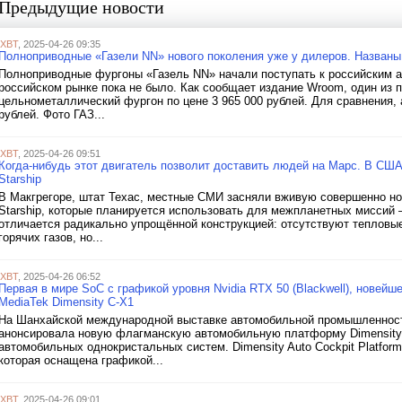
Предыдущие новости
iXBT
, 2025-04-26 09:35
Полноприводные «Газели NN» нового поколения уже у дилеров. Названы
Полноприводные фургоны «Газель NN» начали поступать к российским а
российском рынке пока не было. Как сообщает издание Wroom, один из
цельнометаллический фургон по цене 3 965 000 рублей. Для сравнения, 
рублей. Фото ГАЗ...
iXBT
, 2025-04-26 09:51
Когда-нибудь этот двигатель позволит доставить людей на Марс. В СШ
Starship
В Макгрегоре, штат Техас, местные СМИ засняли вживую совершенно но
Starship, которые планируется использовать для межпланетных миссий —
отличается радикально упрощённой конструкцией: отсутствуют тепловые
горячих газов, но...
iXBT
, 2025-04-26 06:52
Первая в мире SoC с графикой уровня Nvidia RTX 50 (Blackwell), новей
MediaTek Dimensity C-X1
На Шанхайской международной выставке автомобильной промышленности 
анонсировала новую флагманскую автомобильную платформу Dimensity
автомобильных однокристальных систем. Dimensity Auto Cockpit Platfor
которая оснащена графикой...
iXBT
, 2025-04-26 09:01