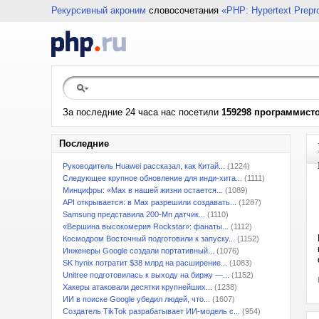
Рекурсивный акроним
словосочетания
«PHP: Hypertext Prepr
За последние 24 часа нас посетили
159298 программист
Последние
Руководитель Huawei рассказал, как Китай...
(1224)
Следующее крупное обновление для инди-хита...
(1111)
Минцифры: «Max в нашей жизни остается...
(1089)
API открывается: в Max разрешили создавать...
(1287)
Samsung представила 200-Мп датчик...
(1110)
«Вершина высокомерия Rockstar»: фанаты...
(1112)
Космодром Восточный подготовили к запуску...
(1152)
Инженеры Google создали портативный...
(1076)
SK hynix потратит $38 млрд на расширение...
(1083)
Unitree подготовилась к выходу на биржу —...
(1152)
Хакеры атаковали десятки крупнейших...
(1238)
ИИ в поиске Google убедил людей, что...
(1607)
Создатель TikTok разрабатывает ИИ-модель с...
(954)