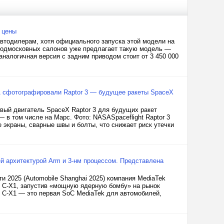
 цены
втодилерам, хотя официального запуска этой модели на
 подмосковных салонов уже предлагает такую модель —
аналогичная версия с задним приводом стоит от 3 450 000
А сфотографировали Raptor 3 — будущее ракеты SpaceX
вый двигатель SpaceX Raptor 3 для будущих ракет
 в том числе на Марс. Фото: NASASpaceflight Raptor 3
 экраны, сварные швы и болты, что снижает риск утечки
шей архитектурой Arm и 3-нм процессом. Представлена
2025 (Automobile Shanghai 2025) компания MediaTek
 C-X1, запустив «мощную ядерную бомбу» на рынок
m C-X1 — это первая SoC MediaTek для автомобилей,