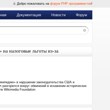
Добро пожаловать на
форум PHP программистов
!
вная
Документация
Новости
Форум
на налоговые льготы из-за
Дата:
2025-
04-
26
10:28
Википедию» в нарушении законодательства США и
л разгорелся вокруг обвинений в искажении исторических
e Wikimedia Foundation