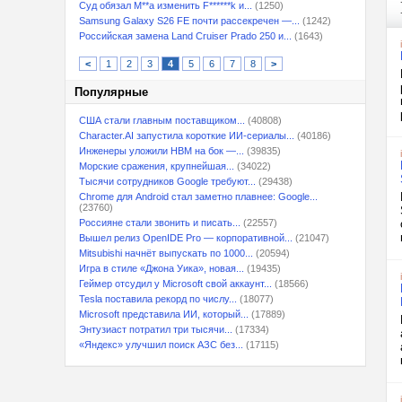
Суд обязал M**a изменить F******k и...
(1250)
Samsung Galaxy S26 FE почти рассекречен —...
(1242)
Российская замена Land Cruiser Prado 250 и...
(1643)
<
1
2
3
4
5
6
7
8
>
Популярные
США стали главным поставщиком...
(40808)
Character.AI запустила короткие ИИ-сериалы...
(40186)
Инженеры уложили HBM на бок —...
(39835)
Морские сражения, крупнейшая...
(34022)
Тысячи сотрудников Google требуют...
(29438)
Chrome для Android стал заметно плавнее: Google...
(23760)
Россияне стали звонить и писать...
(22557)
Вышел релиз OpenIDE Pro — корпоративной...
(21047)
Mitsubishi начнёт выпускать по 1000...
(20594)
Игра в стиле «Джона Уика», новая...
(19435)
Геймер отсудил у Microsoft свой аккаунт...
(18566)
Tesla поставила рекорд по числу...
(18077)
Microsoft представила ИИ, который...
(17889)
Энтузиаст потратил три тысячи...
(17334)
«Яндекс» улучшил поиск АЗС без...
(17115)