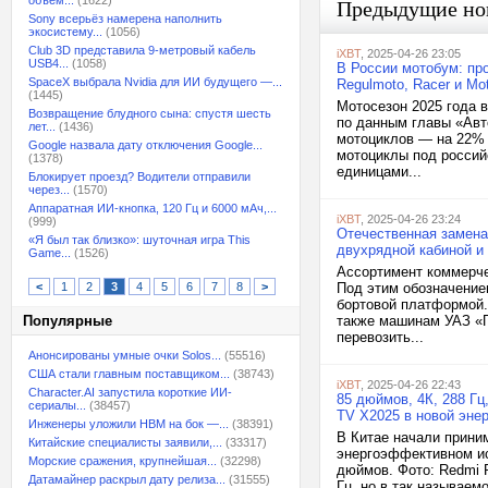
объём...
(1622)
Предыдущие но
Sony всерьёз намерена наполнить
экосистему...
(1056)
Club 3D представила 9-метровый кабель
iXBT
, 2025-04-26 23:05
USB4...
(1058)
В России мотобум: пр
SpaceX выбрала Nvidia для ИИ будущего —...
Regulmoto, Racer и Mo
(1445)
Мотосезон 2025 года 
Возвращение блудного сына: спустя шесть
по данным главы «Авто
лет...
(1436)
мотоциклов — на 22% 
Google назвала дату отключения Google...
мотоциклы под россий
(1378)
единицами...
Блокирует проезд? Водители отправили
через...
(1570)
Аппаратная ИИ-кнопка, 120 Гц и 6000 мАч,...
iXBT
, 2025-04-26 23:24
(999)
Отечественная замена
«Я был так близко»: шуточная игра This
двухрядной кабиной и
Game...
(1526)
Ассортимент коммерче
<
1
2
3
4
5
6
7
8
>
Под этим обозначение
бортовой платформой.
Популярные
также машинам УАЗ «П
перевозить...
Анонсированы умные очки Solos...
(55516)
США стали главным поставщиком...
(38743)
iXBT
, 2025-04-26 22:43
Character.AI запустила короткие ИИ-
85 дюймов, 4К, 288 Г
сериалы...
(38457)
TV X2025 в новой эне
Инженеры уложили HBM на бок —...
(38391)
В Китае начали прини
Китайские специалисты заявили,...
(33317)
энергоэффективном ис
Морские сражения, крупнейшая...
(32298)
дюймов. Фото: Redmi 
Датамайнер раскрыл дату релиза...
(31555)
Гц, но в так называе