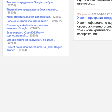
Тысячи сотрудников Google требуют...
цветового...
(27259)
Thermaltake представила блок питания,...
(26102)
3Dnews.ru
, 2025-04-26 22:
Xbox отметила выход дополнения...
(22693)
Xiaomi прекратит под
Россияне стали звонить и писать...
(21652)
Xiaomi официально по
Chrome для Android стал заметно
своего жизненного цик
плавнее: Google...
(21627)
том числе критически
Вышел релиз OpenIDE Pro —
изображения:...
корпоративной...
(20209)
Mitsubishi начнёт выпускать по 1000...
(19768)
Owlcat починила Warhammer 40,000: Rogue
Trader...
(19144)