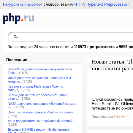
Рекурсивный акроним
словосочетания
«PHP: Hypertext Preprocessor»
За последние 24 часа нас посетили
118573 программиста
и
9653 р
Последние
Новая статья: Th
ностальгии рас
SpaceX закупила огромные аккумуляторы
Tesla...
(1501)
Исследователи «спустили с поводка» ИИ-
модели...
(1415)
Камень в огород Tesla: глава Waymo
заявил,...
(999)
Белый дом не станет раскрывать свою
схему...
(1453)
Слухи оказались прав
Elder Scrolls IV: Obl
NASA запустило операцию «Большой взрыв»
—...
(1072)
путешествие по обнов
Doom запустили прямо в Paint — и к этому...
(1490)
Подробнее на
3Dnews.ru
Asus представила 26,5-дюймовый игровой...
(1029)
Дефицит HBM4E вынудит Nvidia урезать