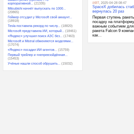
iXBT
, 2025-04-28 08:47
корпоративной...
(21335)
SpaceX добилась стаби
Mitsubishi начнёт выпускать по 1000...
вернулась 20 раз
(20865)
Первая ступень ракеты
Геймер отсудил у Microsoft свой аккаунт...
(18918)
посадку на платформу 
Tesla поставила рекорд по числу...
(18820)
важным событием для 
ракета Falcon 9 компа
Microsoft представила ИИ, который...
(18461)
как...
«Яндекс» улучшил поиск АЗС без...
(17463)
Microsoft и Mistral обменяются моделями...
(17074)
«Яндекс» посадил ИИ-агентов...
(15759)
Первый трейлер и «непревзойдённая...
(15453)
Учёные нашли способ обрушить...
(15032)