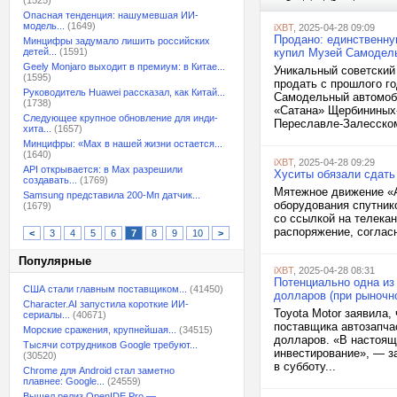
(1525)
Опасная тенденция: нашумевшая ИИ-
модель...
(1649)
iXBT
, 2025-04-28 09:09
Продано: единственну
Минцифры задумало лишить российских
детей...
(1591)
купил Музей Самодел
Geely Monjaro выходит в премиум: в Китае...
Уникальный советский
(1595)
продать с прошлого г
Руководитель Huawei рассказал, как Китай...
Самодельный автомоби
(1738)
«Сатана» Щербининых
Следующее крупное обновление для инди-
Переславле-Залесском
хита...
(1657)
Минцифры: «Max в нашей жизни остается...
(1640)
iXBT
, 2025-04-28 09:29
API открывается: в Max разрешили
Хуситы обязали сдать 
создавать...
(1769)
Мятежное движение «А
Samsung представила 200-Мп датчик...
оборудования спутнико
(1679)
со ссылкой на телекан
распоряжение, соглас
<
3
4
5
6
7
8
9
10
>
Популярные
iXBT
, 2025-04-28 08:31
Потенциально одна из 
США стали главным поставщиком...
(41450)
долларов (при рыночно
Character.AI запустила короткие ИИ-
Toyota Motor заявила,
сериалы...
(40671)
поставщика автозапчас
Морские сражения, крупнейшая...
(34515)
долларов. «В настоящ
Тысячи сотрудников Google требуют...
инвестирование», — з
(30520)
в субботу...
Chrome для Android стал заметно
плавнее: Google...
(24559)
Вышел релиз OpenIDE Pro —