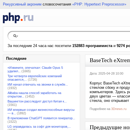
Рекурсивный акроним
словосочетания
«PHP: Hypertext Preprocessor»
За последние 24 часа нас посетили
152883 программиста
и
9274 р
Последние
BaseTech eXtre
«Извините, опечатка»: Claude Opus 5
удалил...
(1665)
Дата: 2025-04-28 10:00
Три четверти европейских компаний
опасаются,...
(1726)
Корпус BaseTech eXtr
ИИ начал отвечать на звонки в службе...
стеклом сбоку и прод
(1932)
компьютеров. Здесь р
Alibaba нашла способ заработать на
двух цветах — класси
открытом...
(1452)
стекла, оно открывает
Вашингтон расследует доступ Китая к...
(1561)
Подробнее на
3Dnews.ru
ИИ впервые создал жизнеспособные вирусы
— в...
(1892)
В приложении ChatGPT появится генератор...
(1522)
Предыдущие но
LG оправдалась за софт для мониторов,...