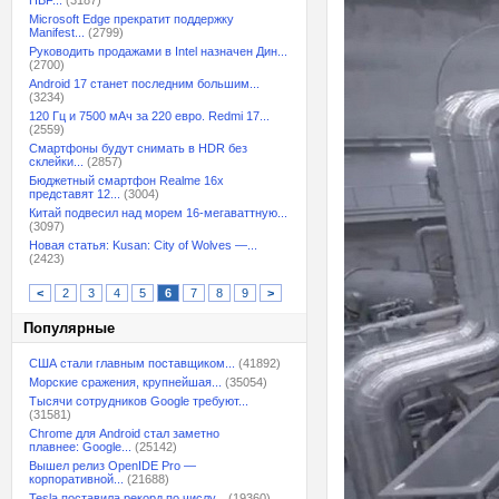
HBF...
(3187)
Microsoft Edge прекратит поддержку
Manifest...
(2799)
Руководить продажами в Intel назначен Дин...
(2700)
Android 17 станет последним большим...
(3234)
120 Гц и 7500 мАч за 220 евро. Redmi 17...
(2559)
Смартфоны будут снимать в HDR без
склейки...
(2857)
Бюджетный смартфон Realme 16x
представят 12...
(3004)
Китай подвесил над морем 16-мегаваттную...
(3097)
Новая статья: Kusan: City of Wolves —...
(2423)
<
2
3
4
5
6
7
8
9
>
Популярные
США стали главным поставщиком...
(41892)
Морские сражения, крупнейшая...
(35054)
Тысячи сотрудников Google требуют...
(31581)
Chrome для Android стал заметно
плавнее: Google...
(25142)
Вышел релиз OpenIDE Pro —
корпоративной...
(21688)
Tesla поставила рекорд по числу...
(19360)