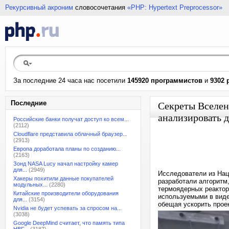
Рекурсивный акроним
словосочетания
«PHP: Hypertext Preprocessor»
За последние 24 часа нас посетили
145920 программистов
и
9302 
Последние
Секреты Вселен
анализировать 
Российские банки получат доступ ко всем...
(2112)
Cloudflare представила облачный браузер...
(2913)
Европа доработала планы по созданию...
(2163)
Зонд NASA Lucy начал настройку камер
для...
(2949)
Исследователи из Нац
Хакеры похитили данные покупателей
разработали алгоритм,
модульных...
(2280)
термоядерных реактор
Китайские производители оборудования
используемыми в виде
для...
(3154)
обещая ускорить прое
Nvidia не будет успевать за спросом на...
(3038)
Google DeepMind считает, что память типа