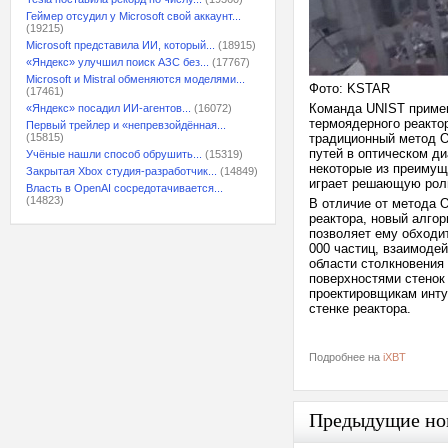
Геймер отсудил у Microsoft свой аккаунт...
(19215)
Microsoft представила ИИ, который...
(18915)
«Яндекс» улучшил поиск АЗС без...
(17767)
Microsoft и Mistral обменяются моделями...
Фото: KSTAR
(17461)
Команда UNIST примен
«Яндекс» посадил ИИ-агентов...
(16072)
термоядерного реакто
Первый трейлер и «непревзойдённая...
(15815)
традиционный метод O
путей в оптическом д
Учёные нашли способ обрушить...
(15319)
некоторые из преимущ
Закрытая Xbox студия-разработчик...
(14849)
играет решающую рол
Власть в OpenAI сосредотачивается...
(14823)
В отличие от метода 
реактора, новый алгор
позволяет ему обходи
000 частиц, взаимодей
области столкновения 
поверхностями стенок
проектировщикам инту
стенке реактора.
Подробнее на
iXBT
Предыдущие но