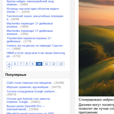
Кратер найден: южнокорейский зонд
первым...
(1680)
Испанцы научили один объектив видеть
объём —...
(1503)
Тактический экшен, масштабные операции
и...
(2034)
Machenike переводит 17-дюймовые
игровые...
(1800)
Machenike переводит 17-дюймовые
игровые...
(1592)
Thunderobot перевела игровые 17-
дюймовые...
(1779)
Смерть игр на дисках не навредит Capcom
—...
(1806)
HBM4 и Grok загрузили 4-нм линии Samsung
до...
(1711)
<
6
7
8
9
10
11
12
13
>
Популярные
США стали главным поставщиком...
(41648)
Морские сражения, крупнейшая...
(34775)
Тысячи сотрудников Google требуют...
(30973)
Chrome для Android стал заметно
Сгенерировано нейрос
плавнее: Google...
(24851)
Дачники могут посмотр
Вышел релиз OpenIDE Pro —
позволит им лучше сп
корпоративной...
(21482)
приложении.
Mitsubishi начнёт выпускать по 1000...