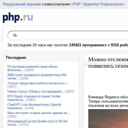
Рекурсивный акроним
словосочетания
«PHP: Hypertext Preprocessor»
За последние 24 часа нас посетил
145421 программист
и
9316 роб
Последние
Можно отслежив
появились сезо
По мотивам книжной серии «Коты-
Воители»...
(1569)
AMD купит канадского разработчика ИИ-
чипов...
(1862)
Trouver представил роботы-пылесосы с...
(1957)
Новая статья: Обзор и тестирование...
(2007)
RTX Spark становится ближе: Nvidia
Команда Яндекса объя
перенесла...
(1987)
Теперь пользователям
ChatGPT стал безлимитным: OpenAI
поселков во всех реги
отменила...
(1744)
Маск построит «самое ценное здание на...
(1831)
Легендарный шутер Quake спустя 30 лет
после...
(1701)