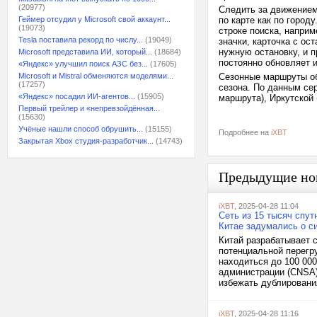
(20977)
Следить за движением
Геймер отсудил у Microsoft свой аккаунт...
по карте как по город
(19073)
строке поиска, наприм
Tesla поставила рекорд по числу...
(19049)
значки, карточка с ос
нужную остановку, и п
Microsoft представила ИИ, который...
(18684)
постоянно обновляет 
«Яндекс» улучшил поиск АЗС без...
(17605)
Microsoft и Mistral обменяются моделями...
Сезонные маршруты об
(17257)
сезона. По данным се
«Яндекс» посадил ИИ-агентов...
(15905)
маршрута), Иркутской 
Первый трейлер и «непревзойдённая...
(15630)
Учёные нашли способ обрушить...
(15155)
Подробнее на
iXBT
Закрытая Xbox студия-разработчик...
(14743)
Предыдущие но
iXBT
, 2025-04-28 11:04
Сеть из 15 тысяч спут
Китае задумались о с
Китай разрабатывает 
потенциальной перегру
находиться до 100 00
администрации (CNSA)
избежать дублирования
iXBT
, 2025-04-28 11:16