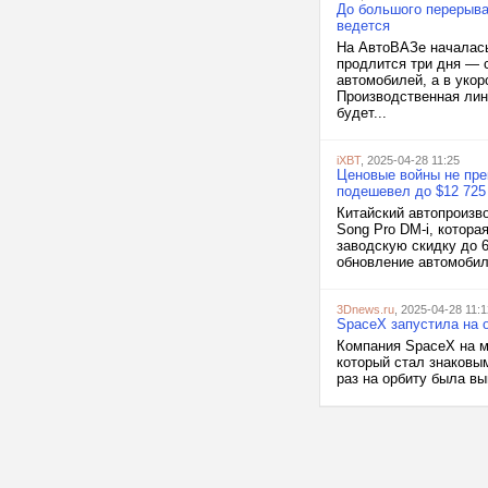
До большого перерыва 
ведется
На АвтоВАЗе началась
продлится три дня — с
автомобилей, а в укор
Производственная лини
будет...
iXBT
, 2025-04-28 11:25
Ценовые войны не пре
подешевел до $12 725
Китайский автопроизв
Song Pro DM-i, котора
заводскую скидку до 
обновление автомобиля
3Dnews.ru
, 2025-04-28 11:1
SpaceX запустила на о
Компания SpaceX на м
который стал знаковы
раз на орбиту была вы