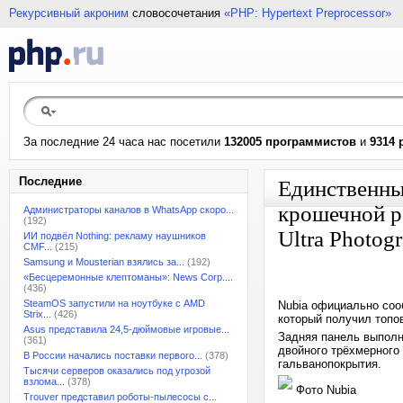
Рекурсивный акроним
словосочетания
«PHP: Hypertext Preprocessor»
За последние 24 часа нас посетили
132005 программистов
и
9314 
Последние
Единственный
крошечной р
Администраторы каналов в WhatsApp скоро...
(192)
Ultra Photog
ИИ подвёл Nothing: рекламу наушников
CMF...
(215)
Samsung и Mousterian взялись за...
(192)
«Бесцеремонные клептоманы»: News Corp....
(436)
SteamOS запустили на ноутбуке с AMD
Nubia официально сооб
Strix...
(426)
который получил топо
Asus представила 24,5-дюймовые игровые...
Задняя панель выполн
(361)
двойного трёхмерного
В России начались поставки первого...
(378)
гальванопокрытия.
Тысячи серверов оказались под угрозой
взлома...
(378)
Фото Nubia
Trouver представил роботы-пылесосы с...