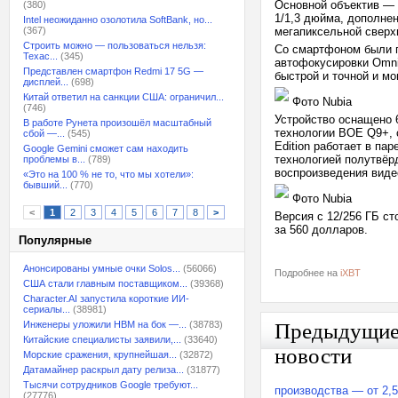
Основной объектив — 
(380)
1/1,3 дюйма, дополне
Intel неожиданно озолотила SoftBank, но...
(367)
мегапиксельной сверх
Строить можно — пользоваться нельзя:
Со смартфоном были п
Техас...
(345)
автофокусировки Omni
Представлен смартфон Redmi 17 5G —
быстрой и точной и м
дисплей...
(698)
Китай ответил на санкции США: ограничил...
Фото Nubia
(746)
Устройство оснащено 
В работе Рунета произошёл масштабный
технологии BOE Q9+, 
сбой —...
(545)
Edition работает в п
Google Gemini сможет сам находить
технологией полутвёр
проблемы в...
(789)
воспроизведения видео
«Это на 100 % не то, что мы хотели»:
бывший...
(770)
Фото Nubia
<
1
2
3
4
5
6
7
8
>
Версия с 12/256 ГБ ст
за 560 долларов.
Популярные
Анонсированы умные очки Solos...
(56066)
Подробнее на
iXBT
США стали главным поставщиком...
(39368)
Character.AI запустила короткие ИИ-
сериалы...
(38981)
Инженеры уложили HBM на бок —...
(38783)
Предыдущи
Китайские специалисты заявили,...
(33640)
новости
Морские сражения, крупнейшая...
(32872)
Датамайнер раскрыл дату релиза...
(31877)
Тысячи сотрудников Google требуют...
производства — от 2,
(27776)