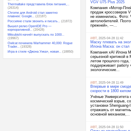
VGV U75 Plus 2025
Thermaltake представила блок питания,...
Компания «Мотор-Плей
(26314)
продаж кроссоверов VG
Chrome для Android стал заметно
плавнее: Google...
(22187)
не изменились. Фото:
автолюбителей. Поэто
Россияне стали звонить и писать...
(21872)
прежней», —...
Вышел релиз OpenIDE Pro —
корпоративной...
(20428)
Mitsubishi начнёт выпускать по 1000...
(19967)
iXBT
, 2025-04-28 11:42
Маску плевать на эко
Owlcat починила Warhammer 40,000: Rogue
Илона Маска: он стал
Trader...
(19328)
Игра в стиле «Джона Уика», новая...
(18850)
Компания xAI Илона М
серьезной критикой в
летом прошлого года,
поддерживает работу ч
экологические...
iXBT
, 2025-04-28 11:49
Впервые в мире смоде
скорости в 1800 килом
Учёные Университета 
космический взрыв, с
установки Shenguang-I
отражаясь от магнитн
основной механизм,...
iXBT
, 2025-04-28 11:50
Один из крупнейших в