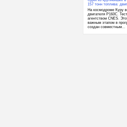
157 тонн топлива: дв
На космодроме Куру в
двигателя P160C. Тес
агентством CNES. Этот
важным этапом в прог
создан совместным...