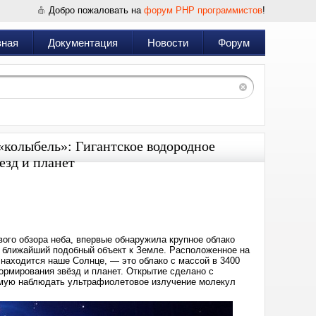
Добро пожаловать на
форум PHP программистов
!
вная
Документация
Новости
Форум
«колыбель»: Гигантское водородное
езд и планет
Дата:
2025-
04-
28
15:55
го обзора неба, впервые обнаружила крупное облако
 ближайший подобный объект к Земле. Расположенное на
 находится наше Солнце, — это облако с массой в 3400
рмирования звёзд и планет. Открытие сделано с
мую наблюдать ультрафиолетовое излучение молекул