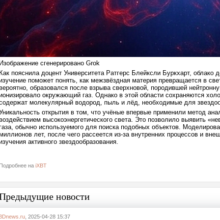
Изображение сгенерировано Grok
Как пояснила доцент Университета Ратгерс Блейксли Буркхарт, облако д
изучение поможет понять, как межзвёздная материя превращается в све
вероятно, образовался после взрыва сверхновой, породившей нейтронную
ионизировало окружающий газ. Однако в этой области сохраняются холо
содержат молекулярный водород, пыль и лёд, необходимые для звездоо
Уникальность открытия в том, что учёные впервые применили метод ан
воздействием высокоэнергетического света. Это позволило выявить «нев
газа, обычно используемого для поиска подобных объектов. Моделирова
миллионов лет, после чего рассеется из-за внутренних процессов и вне
изучения активного звездообразования.
Подробнее на
iXBT
Предыдущие новости
3Dnews.ru
, 2025-04-28 15:37