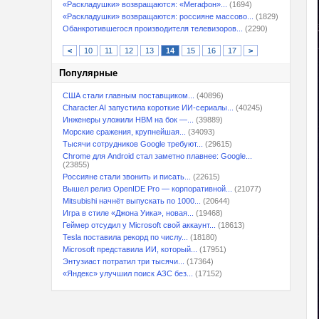
«Раскладушки» возвращаются: «Мегафон»...
(1694)
«Раскладушки» возвращаются: россияне массово...
(1829)
Обанкротившегося производителя телевизоров...
(2290)
<
10
11
12
13
14
15
16
17
>
Популярные
США стали главным поставщиком...
(40896)
Character.AI запустила короткие ИИ-сериалы...
(40245)
Инженеры уложили HBM на бок —...
(39889)
Морские сражения, крупнейшая...
(34093)
Тысячи сотрудников Google требуют...
(29615)
Chrome для Android стал заметно плавнее: Google...
(23855)
Россияне стали звонить и писать...
(22615)
Вышел релиз OpenIDE Pro — корпоративной...
(21077)
Mitsubishi начнёт выпускать по 1000...
(20644)
Игра в стиле «Джона Уика», новая...
(19468)
Геймер отсудил у Microsoft свой аккаунт...
(18613)
Tesla поставила рекорд по числу...
(18180)
Microsoft представила ИИ, который...
(17951)
Энтузиаст потратил три тысячи...
(17364)
«Яндекс» улучшил поиск АЗС без...
(17152)