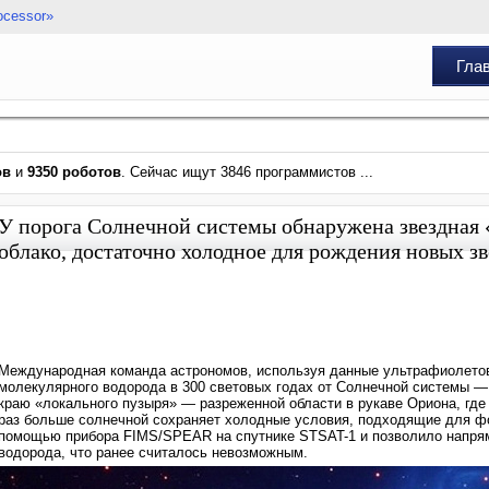
ocessor»
Гла
ов
и
9350 роботов
. Сейчас ищут 3846 программистов ...
У порога Солнечной системы обнаружена звездная 
облако, достаточно холодное для рождения новых зв
Международная команда астрономов, используя данные ультрафиолетово
молекулярного водорода в 300 световых годах от Солнечной системы —
краю «локального пузыря» — разреженной области в рукаве Ориона, где
раз больше солнечной сохраняет холодные условия, подходящие для фо
помощью прибора FIMS/SPEAR на спутнике STSAT-1 и позволило напря
водорода, что ранее считалось невозможным.