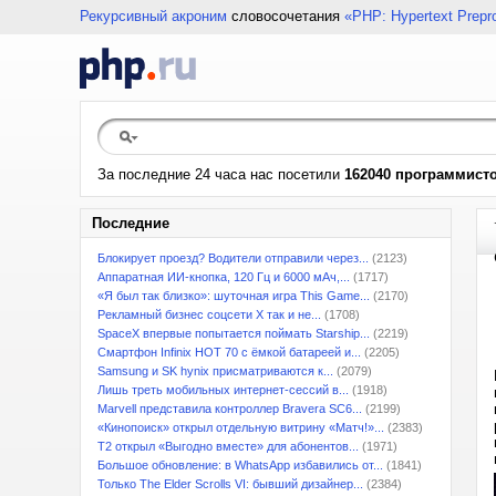
Рекурсивный акроним
словосочетания
«PHP: Hypertext Prepr
За последние 24 часа нас посетили
162040 программист
Последние
Блокирует проезд? Водители отправили через...
(2123)
Аппаратная ИИ-кнопка, 120 Гц и 6000 мАч,...
(1717)
«Я был так близко»: шуточная игра This Game...
(2170)
Рекламный бизнес соцсети X так и не...
(1708)
SpaceX впервые попытается поймать Starship...
(2219)
Смартфон Infinix HOT 70 с ёмкой батареей и...
(2205)
Samsung и SK hynix присматриваются к...
(2079)
Лишь треть мобильных интернет-сессий в...
(1918)
Marvell представила контроллер Bravera SC6...
(2199)
«Кинопоиск» открыл отдельную витрину «Матч!»...
(2383)
T2 открыл «Выгодно вместе» для абонентов...
(1971)
Большое обновление: в WhatsApp избавились от...
(1841)
Только The Elder Scrolls VI: бывший дизайнер...
(2384)