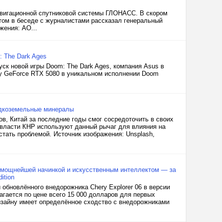
авигационной спутниковой системы ГЛОНАСС. В скором
этом в беседе с журналистами рассказал генеральный
жения: АО...
 The Dark Ages
уск новой игры Doom: The Dark Ages, компания Asus в
ту GeForce RTX 5080 в уникальном исполнении Doom
едкоземельные минералы
в, Китай за последние годы смог сосредоточить в своих
 власти КНР используют данный рычаг для влияния на
тать проблемой. Источник изображения: Unsplash,
, мощнейшей начинкой и искусственным интеллектом — за
ition
и обновлённого внедорожника Chery Explorer 06 в версии
агается по цене всего 15 000 долларов для первых
 дизайну имеет определённое сходство с внедорожниками