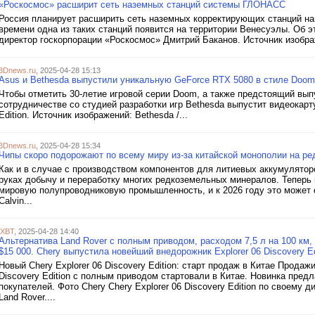
«Роскосмос» расширит сеть наземных станций системы ГЛОНАСС
Россия планирует расширить сеть наземных корректирующих станций н
времени одна из таких станций появится на территории Венесуэлы. Об 
директор госкорпорации «Роскосмос» Дмитрий Баканов. Источник изобра
3Dnews.ru
, 2025-04-28 15:13
Asus и Bethesda выпустили уникальную GeForce RTX 5080 в стиле Doom:
Чтобы отметить 30-летие игровой серии Doom, а также предстоящий вып
сотрудничестве со студией разработки игр Bethesda выпустит видеокар
Edition. Источник изображений: Bethesda /...
3Dnews.ru
, 2025-04-28 15:34
Чипы скоро подорожают по всему миру из-за китайской монополии на р
Как и в случае с производством компонентов для литиевых аккумуляторо
руках добычу и переработку многих редкоземельных минералов. Теперь
мировую полупроводниковую промышленность, и к 2026 году это может с
Calvin...
iXBT
, 2025-04-28 14:40
Альтернатива Land Rover с полным приводом, расходом 7,5 л на 100 км
$15 000. Chery выпустила новейший внедорожник Explorer 06 Discovery Ed
Новый Chery Explorer 06 Discovery Edition: старт продаж в Китае Продаж
Discovery Edition с полным приводом стартовали в Китае. Новинка предл
покупателей. Фото Chery Chery Explorer 06 Discovery Edition по своему
Land Rover....