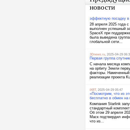
новости
эффектную посадку в 
28 апреля 2025 года 
выполнен успешный за
SpaceX при поддержке
была выведена группа 
глобальной сети...
3Dnews.ru
, 2025-04-29 06:
Первая группа спутни
С начала месяца комп
на орбиту Земли перву
факторы. Намеченный 
реализации проекта Ku
iXBT
, 2025-04-29 05:47
«Посмотрим, что из эт
бесплатно в обмен на
Компания Starlink за
стандартный комплект
Об этом 29 апреля 20
Маск подтвердил инфо
что из...