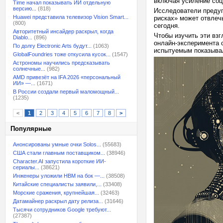
включая усиление со
Time начал показывать ИИ отдельную
версию...
(818)
Исследователи предуп
Huawei представила телевизор Vision Smart...
рисках» может отвлеч
(800)
сегодня.
Авторитетный инсайдер раскрыл, когда
Чтобы изучить эти вз
Diablo...
(896)
онлайн-эксперимента 
По долгу Electronic Arts будут...
(1063)
испытуемым показывал
GlobalFoundries тоже откусила кусок...
(1547)
Астрономы научились предсказывать
солнечные...
(982)
AMD привезёт на IFA 2026 «персональный
ИИ» —...
(1671)
В России создали первый маломощный...
(1235)
<
1
2
3
4
5
6
7
8
>
Популярные
Анонсированы умные очки Solos...
(55683)
США стали главным поставщиком...
(38946)
Character.AI запустила короткие ИИ-
сериалы...
(38621)
Инженеры уложили HBM на бок —...
(38508)
Китайские специалисты заявили,...
(33408)
Морские сражения, крупнейшая...
(32463)
Датамайнер раскрыл дату релиза...
(31646)
Тысячи сотрудников Google требуют...
(27387)