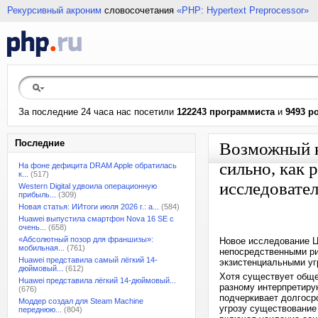
Рекурсивный акроним
словосочетания
«PHP: Hypertext Preprocessor»
За последние 24 часа нас посетили
122243 программиста
и
9493 р
Последние
Возможный ко
сильно, как 
На фоне дефицита DRAM Apple обратилась
к...
(517)
исследовате
Western Digital удвоила операционную
прибыль...
(309)
Новая статья: ИИтоги июля 2026 г.: а...
(584)
Huawei выпустила смартфон Nova 16 SE с
очень...
(658)
«Абсолютный позор для франшизы»:
Новое исследование Ц
мобильная...
(761)
непосредственными ри
Huawei представила самый лёгкий 14-
экзистенциальными уг
дюймовый...
(612)
Хотя существует обще
Huawei представила лёгкий 14-дюймовый...
разному интерпретиру
(676)
подчеркивает долгосро
Моддер создал для Steam Machine
угрозу существование
переднюю...
(804)