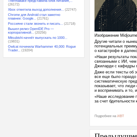
Thermaltake представила блок питания,...
(26172)
Xbox отметила выход дополнения...
(22747)
Chrome для Android стал заметно
плавнее: Google...
(21761)
Россияне стали звонить и писать...
(21718)
Вышел релиз OpenIDE Pro —
корпоративной...
(20256)
Изображение Midjourn
Mitsubishi начнёт выпускать по 1000...
Другие читали о нынеш
(19831)
потенциальных преиму
Owlcat починила Warhammer 40,000: Rogue
Trader...
(19204)
о катастрофе в далек
«Наши результаты пок
связанными с ИИ, че
Джиларди с кафедры п
Даже если тексты об э
все еще было гораздо
систематическую пред
показывает, что люди
и воспринимать и то, 
«Наше исследование п
за счет бдительности
Подробнее на
iXBT
Предыдущи