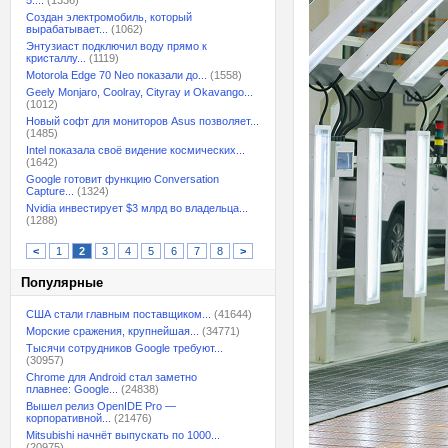
5:...
(1336)
Создан электромобиль, который
вырабатывает...
(1062)
Энтузиаст подключил воду прямо к
кристаллу...
(1119)
Motorola Edge 70 Neo показали до...
(1558)
Geely Monjaro, Coolray, Cityray и Okavango...
(1012)
Новый софт для мониторов Asus позволяет...
(1485)
Intel показала своё видение космических...
(1642)
Google готовит функцию Conversation
Capture...
(1324)
Nvidia инвестирует $3 млрд во владельца...
(1288)
<
1
2
3
4
5
6
7
8
>
Популярные
США стали главным поставщиком...
(41644)
Морские сражения, крупнейшая...
(34771)
Тысячи сотрудников Google требуют...
(30957)
Chrome для Android стал заметно
плавнее: Google...
(24838)
Вышел релиз OpenIDE Pro —
корпоративной...
(21476)
Mitsubishi начнёт выпускать по 1000...
(20975)