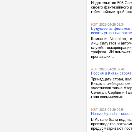
Издательство 505 Gam
своего фэнтезийного р
геймплейным трейлеро
iXBT
, 2025-04-29 09:34
Будущее из фильмов н
искать угнанные авто
Компания NtechLab, т
лиц, силуэтов и авто
службе госкорпорации
трафика. ИИ поможет 
пропавших...
iXBT
, 2025-04-29 09:42
Россия и Китай строят
Тринадцать стран, вк
Китаю в амбициозном 
участников также Азе
Сенегал, Сербия и Та
глав космических...
iXBT
, 2025-04-29 09:54
Новые Hyundai Tucson,
В Астане были подпис
производства автоком
предусматривают пост