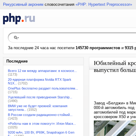
Рекурсивный акроним
словосочетания
«PHP: Hypertext Preprocessor»
За последние 24 часа нас посетили
145730 программистов
и
9315 
Последние
Юбилейный крос
выпустил больш
Всего 12 км между аппаратами: в космосе...
(1173)
20-ядерная платформа Nvidia RTX Spark
N1X...
(1702)
OnePlus бесплатно раздает пользователям...
(1715)
Уцелевший после приводнения Starship...
(1490)
Завод «Белджи» в Мин
BMW уже не будет прежней: компания
000-й автомобиль под
запустила...
(1552)
автомобилей под марк
В России создали радиационно-стойкий...
кроссовером Х50 и ун
(1423)
«Роботы нам в этом помогут»: Илон Маск...
(1025)
9200 мАч, 100 Вт, IP69K, Snapdragon 6 Gen