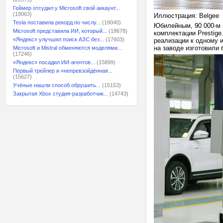
Геймер отсудил у Microsoft свой аккаунт...
(19063)
Иллюстрация: Belgee
Tesla поставила рекорд по числу...
(19040)
Юбилейным, 90 000-м 
Microsoft представила ИИ, который...
(18678)
комплектации Prestige
«Яндекс» улучшил поиск АЗС без...
(17603)
реализации к одному и
на заводе изготовили 
Microsoft и Mistral обменяются моделями...
(17246)
«Яндекс» посадил ИИ-агентов...
(15899)
Первый трейлер и «непревзойдённая...
(15627)
Учёные нашли способ обрушить...
(15153)
Закрытая Xbox студия-разработчик...
(14743)