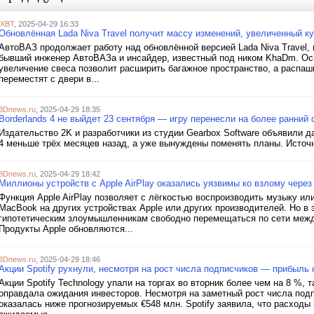
iXBT
, 2025-04-29 16:33
Обновлённая Lada Niva Travel получит массу изменений, увеличенный куз
АвтоВАЗ продолжает работу над обновлённой версией Lada Niva Travel, 
бывший инженер АвтоВАЗа и инсайдер, известный под ником KhaDm. Осн
увеличение свеса позволит расширить багажное пространство, а распа
переместят с двери в...
3Dnews.ru
, 2025-04-29 18:35
Borderlands 4 не выйдет 23 сентября — игру перенесли на более ранний 
Издательство 2K и разработчики из студии Gearbox Software объявили д
4 меньше трёх месяцев назад, а уже вынуждены поменять планы. Источ
3Dnews.ru
, 2025-04-29 18:42
Миллионы устройств с Apple AirPlay оказались уязвимы ко взлому через 
Функция Apple AirPlay позволяет с лёгкостью воспроизводить музыку ил
MacBook на других устройствах Apple или других производителей. Но в
гипотетическим злоумышленникам свободно перемещаться по сети межд
Продукты Apple обновляются...
3Dnews.ru
, 2025-04-29 18:46
Акции Spotify рухнули, несмотря на рост числа подписчиков — прибыль
Акции Spotify Technology упали на торгах во вторник более чем на 8 %,
оправдала ожидания инвесторов. Несмотря на заметный рост числа подп
оказалась ниже прогнозируемых €548 млн. Spotify заявила, что расходы