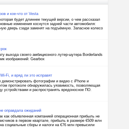
ов и кое-что от Vesta
которая будет длиннее текущей версии, о чем рассказал
овные изменения коснутся задней части автомобиля:
шную дверь сзади заменят на подъёмную. Запасное колесо
срок
ату выхода своего амбициозного лутер-шутера Borderlands
ник изображений: Gearbox
Wi-Fi, и вряд ли это исправят
и демонстрировать фотографии и видео с iPhone и
 этом протоколе обнаружилась уязвимость, позволяющая
у устройствами и распространять вредоносное ПО.
 не оправдала ожиданий
 так как объявленная компанией операционная прибыль не
исчиков в первом квартале, прибыль в размере €509 млн
 на социальные сборы и налоги на €76 млн превысили