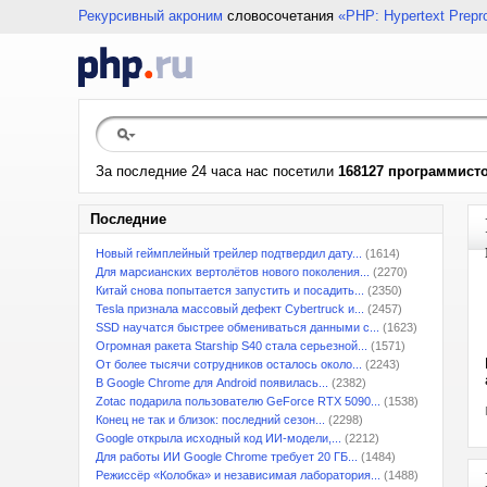
Рекурсивный акроним
словосочетания
«PHP: Hypertext Prepr
За последние 24 часа нас посетили
168127 программист
Последние
Новый геймплейный трейлер подтвердил дату...
(1614)
Для марсианских вертолётов нового поколения...
(2270)
Китай снова попытается запустить и посадить...
(2350)
Tesla признала массовый дефект Cybertruck и...
(2457)
SSD научатся быстрее обмениваться данными с...
(1623)
Огромная ракета Starship S40 стала серьезной...
(1571)
От более тысячи сотрудников осталось около...
(2243)
В Google Chrome для Android появилась...
(2382)
Zotac подарила пользователю GeForce RTX 5090...
(1538)
Конец не так и близок: последний сезон...
(2298)
Google открыла исходный код ИИ-модели,...
(2212)
Для работы ИИ Google Chrome требует 20 ГБ...
(1484)
Режиссёр «Колобка» и независимая лаборатория...
(1488)