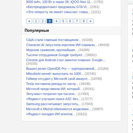
9000 мАч, 100 Вт и экран 2K: iQOO Neo 11...
(1781)
«Беспрецедентные» предзаказы GTA VI...
(2351)
«Это попросту не имеет смысла»: глава...
(1221)
<
1
2
3
4
5
6
7
8
>
Популярные
США стали главным поставщиком...
(41166)
Character.AI запустила короткие ИИ-сериалы...
(40418)
Морские сражения, крупнейшая...
(34266)
Тысячи сотрудников Google требуют...
(30001)
Chrome для Android стал заметно плавнее: Google...
(24155)
Вышел релиз OpenIDE Pro — корпоративной...
(21184)
Mitsubishi начнёт выпускать по 1000...
(20740)
Геймер отсудил у Microsoft свой аккаунт...
(18769)
Tesla поставила рекорд по числу...
(18436)
Microsoft представила ИИ, который...
(18161)
Энтузиаст потратил три тысячи...
(17493)
«Яндекс» улучшил поиск АЗС без...
(17277)
Samsung рассчитывает запустить...
(17043)
Microsoft и Mistral обменяются моделями...
(16807)
«Яндекс» посадил ИИ-агентов...
(15521)