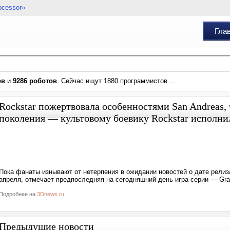
ocessor»
Гла
ов
и
9286 роботов
. Сейчас ищут 1880 программистов ...
Rockstar пожертвовала особенностями San Andreas,
поколения — культовому боевику Rockstar исполнил
Пока фанаты изнывают от нетерпения в ожидании новостей о дате релиза
апреля, отмечает предпоследняя на сегодняшний день игра серии — Gran
Подробнее на
3Dnews.ru
Предыдущие новости