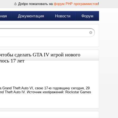
Добро пожаловать на
форум PHP программистов
!
вная
Документация
Новости
Форум
 чтобы сделать GTA IV игрой нового
ось 17 лет
Дата:
2025-
04-
29
19:46
 Grand Theft Auto VI, свою 17-ю годовщину сегодня, 29
d Theft Auto IV. Источник изображений: Rockstar Games