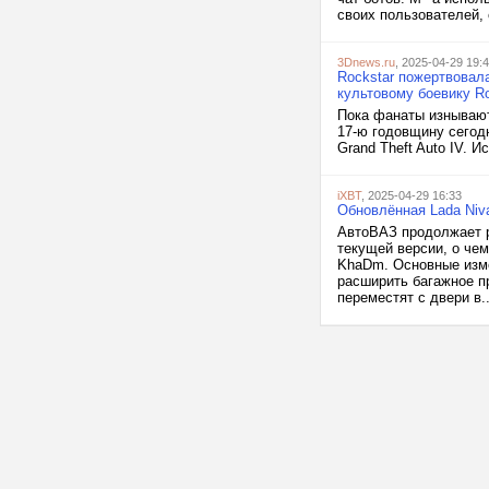
своих пользователей, 
3Dnews.ru
, 2025-04-29 19:
Rockstar пожертвовал
культовому боевику Ro
Пока фанаты изнывают 
17-ю годовщину сегод
Grand Theft Auto IV. И
iXBT
, 2025-04-29 16:33
Обновлённая Lada Niva
АвтоВАЗ продолжает ра
текущей версии, о че
KhaDm. Основные изме
расширить багажное п
переместят с двери в..