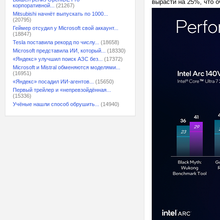
вырасти на 25%, что 
корпоративной...
(21267)
Mitsubishi начнёт выпускать по 1000...
(20795)
Геймер отсудил у Microsoft свой аккаунт...
(18847)
Tesla поставила рекорд по числу...
(18658)
Microsoft представила ИИ, который...
(18330)
«Яндекс» улучшил поиск АЗС без...
(17372)
Microsoft и Mistral обменяются моделями...
(16951)
«Яндекс» посадил ИИ-агентов...
(15650)
Первый трейлер и «непревзойдённая...
(15336)
Учёные нашли способ обрушить...
(14940)