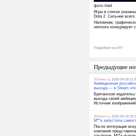
фото Intel
Игры в списке указаны
Dota 2. Сильнее всего 
Напомним, графическо
неплохо конкурирует 
Подробнее на
iXBT
Предыдущие но
3Dnews.ru
, 2025-04-29 21:
Амбициозная российск
выхода — в Steam отк
Британское издательст
выхода своей амбициоз
Источник изображений:
3Dnews.ru
, 2025-04-29 20:
M**a запустила самос
После интеграции иску
компания представила
чат-ботов. M**a испо