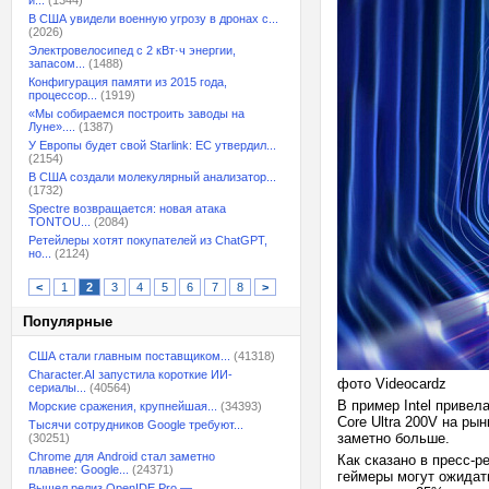
и...
(1344)
В США увидели военную угрозу в дронах с...
(2026)
Электровелосипед с 2 кВт·ч энергии,
запасом...
(1488)
Конфигурация памяти из 2015 года,
процессор...
(1919)
«Мы собираемся построить заводы на
Луне»....
(1387)
У Европы будет свой Starlink: ЕС утвердил...
(2154)
В США создали молекулярный анализатор...
(1732)
Spectre возвращается: новая атака
TONTOU...
(2084)
Ретейлеры хотят покупателей из ChatGPT,
но...
(2124)
<
1
2
3
4
5
6
7
8
>
Популярные
США стали главным поставщиком...
(41318)
Character.AI запустила короткие ИИ-
фото Videocardz
сериалы...
(40564)
В пример Intel привела
Морские сражения, крупнейшая...
(34393)
Core Ultra 200V на рын
Тысячи сотрудников Google требуют...
заметно больше.
(30251)
Chrome для Android стал заметно
Как сказано в пресс-р
плавнее: Google...
(24371)
геймеры могут ожидат
Вышел релиз OpenIDE Pro —