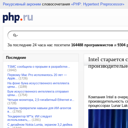
Рекурсивный акроним
словосочетания
«PHP: Hypertext Preprocessor»
За последние 24 часа нас посетили
164488 программистов
и
9304 
Последние
Intel старается
производительн
TSMC сообщила о прорыве в разработке...
(1642)
Первому Mac Pro исполнилось 20 лет —
Apple...
(1726)
На фоне бума искусственного интеллекта
цены...
(1189)
Бум искусственного интеллекта отправил
цены...
(1754)
Компания Intel в очер
Четыре монитора, 2,5-гигабитный Ethernet и...
производительность с
(1728)
процессорах Lunar La
Хакеры превратили навыки для ИИ-агентов
в...
(1793)
Техдиректор M**a: ИИ следует
использовать,...
(1391)
С дизайном Nokia Lumia, экраном 3,2 дюйма