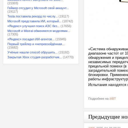
(21003)
Геймер отсудил у Microsoft свой аккаунт...
(19117)
Tesla поставила рекорд по числу...
(19117)
Microsoft представила ИИ, который...
(18742)
«Яндекс» улучшил поиск АЗС без...
(17656)
Microsoft и Mistral обменяются моделями...
(17305)
«Яндекс» посадил ИИ-агентов...
(15945)
Первый трейлер и «непревзойдённая...
(15682)
«Система обнаруживае
Учёные нашли способ обрушить...
(15192)
диапазоне частот от 1
Закрытая Xbox студия-разработчик...
(14770)
обнаружения и прицел
независимых передатч
прицельной помехи (в
заградительной помехи
блокировки. Применен
работы инфраструктур
Испытания находятся 
Подробнее на
iXBT
Предыдущие но