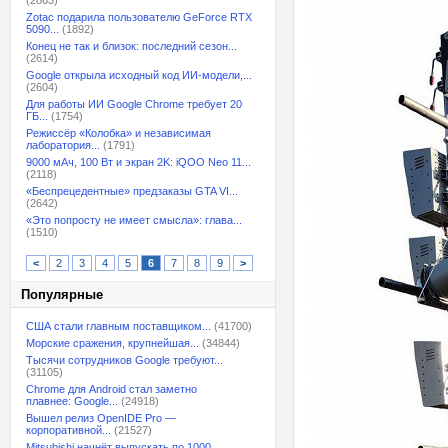
(2863)
Zotac подарила пользователю GeForce RTX
5090...
(1892)
Конец не так и близок: последний сезон...
(2614)
Google открыла исходный код ИИ-модели,...
(2604)
Для работы ИИ Google Chrome требует 20
ГБ...
(1754)
Режиссёр «Колобка» и независимая
лаборатория...
(1791)
9000 мАч, 100 Вт и экран 2K: iQOO Neo 11...
(2118)
«Беспрецедентные» предзаказы GTA VI...
(2642)
«Это попросту не имеет смысла»: глава...
(1510)
<
2
3
4
5
6
7
8
9
>
Популярные
США стали главным поставщиком...
(41700)
Морские сражения, крупнейшая...
(34844)
Тысячи сотрудников Google требуют...
(31105)
Chrome для Android стал заметно
плавнее: Google...
(24918)
Вышел релиз OpenIDE Pro —
корпоративной...
(21527)
Mitsubishi начнёт выпускать по 1000...