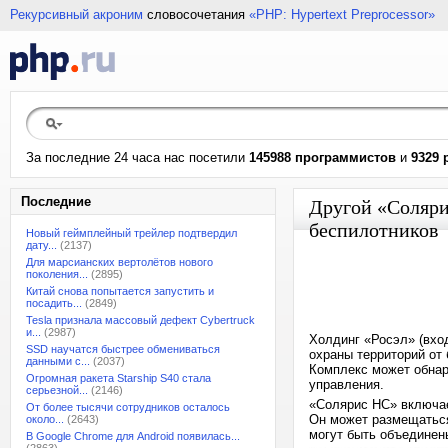
Рекурсивный акроним
словосочетания
«PHP: Hypertext Preprocessor»
За последние 24 часа нас посетили
145988 программистов
и
9329 
Последние
Другой «Соляри
беспилотников
Новый геймплейный трейлер подтвердил
дату...
(2137)
Для марсианских вертолётов нового
поколения...
(2895)
Китай снова попытается запустить и
посадить...
(2849)
Tesla признала массовый дефект Cybertruck
и...
(2987)
Холдинг «Росэл» (вхо
SSD научатся быстрее обмениваться
охраны территорий от
данными с...
(2037)
Комплекс может обнар
Огромная ракета Starship S40 стала
управления.
серьезной...
(2146)
«Солярис НС» включае
От более тысячи сотрудников осталось
Он может размещаться
около...
(2643)
могут быть объединен
В Google Chrome для Android появилась...