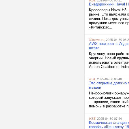
iXBT
, 2025-04-30 08:21
Внедорожники Haval H
Кроссоверы Haval H3, 
рынке. Это выяснила 
лизинг. Пока доступны
продукции местного пр
«Китайских...
3Dnews.ru
, 2025-04-30 08:
AWS построит в Индиа
штата
Круглосуточно работа
энергии. Новый крупн
использовать электрич
Action Coalition of In
iXBT
, 2025-04-30 06:48
Это открытие должно 
мышей
Нейробиологи обнаруж
который запускает про
— процесс, известный 
помочь в разработке п
iXBT
, 2025-04-30 07:44
Космическая станция 
корабль «Шэньчжоу-19