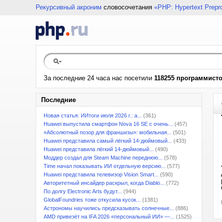
Рекурсивный акроним
словосочетания
«PHP: Hypertext Prepr
За последние 24 часа нас посетили
118255 программист
Последние
Новая статья: ИИтоги июля 2026 г.: а...
(361)
Huawei выпустила смартфон Nova 16 SE с очень...
(457)
«Абсолютный позор для франшизы»: мобильная...
(501)
Huawei представила самый лёгкий 14-дюймовый...
(433)
Huawei представила лёгкий 14-дюймовый...
(490)
Моддер создал для Steam Machine переднюю...
(578)
Time начал показывать ИИ отдельную версию...
(577)
Huawei представила телевизор Vision Smart...
(590)
Авторитетный инсайдер раскрыл, когда Diablo...
(772)
По долгу Electronic Arts будут...
(944)
GlobalFoundries тоже откусила кусок...
(1381)
Астрономы научились предсказывать солнечные...
(886)
AMD привезёт на IFA 2026 «персональный ИИ» —...
(1525)