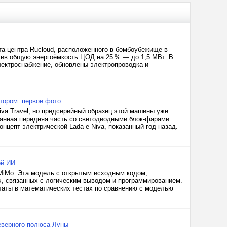
а-центра Rucloud, расположенного в бомбоубежище в
чив общую энергоёмкость ЦОД на 25 % — до 1,5 МВт. В
ектроснабжение, обновлены электропроводка и
отором: первое фото
va Travel, но предсерийный образец этой машины уже
анная передняя часть со светодиодными блок-фарами.
нцепт электрической Lada e-Niva, показанный год назад.
ой ИИ
MiMo. Эта модель с открытым исходным кодом,
, связанных с логическим выводом и программированием.
таты в математических тестах по сравнению с моделью
Северного полюса Луны