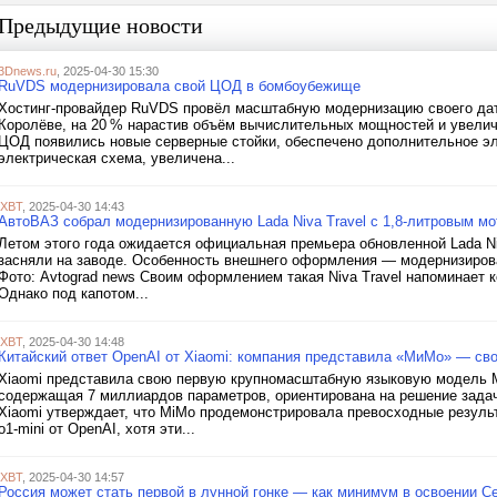
Предыдущие новости
3Dnews.ru
, 2025-04-30 15:30
RuVDS модернизировала свой ЦОД в бомбоубежище
Хостинг-провайдер RuVDS провёл масштабную модернизацию своего дат
Королёве, на 20 % нарастив объём вычислительных мощностей и увели
ЦОД появились новые серверные стойки, обеспечено дополнительное эл
электрическая схема, увеличена...
iXBT
, 2025-04-30 14:43
АвтоВАЗ собрал модернизированную Lada Niva Travel с 1,8-литровым м
Летом этого года ожидается официальная премьера обновленной Lada Ni
засняли на заводе. Особенность внешнего оформления — модернизиров
Фото: Avtograd news Своим оформлением такая Niva Travel напоминает ко
Однако под капотом...
iXBT
, 2025-04-30 14:48
Китайский ответ OpenAI от Xiaomi: компания представила «МиМо» — св
Xiaomi представила свою первую крупномасштабную языковую модель 
содержащая 7 миллиардов параметров, ориентирована на решение задач
Xiaomi утверждает, что MiMo продемонстрировала превосходные резуль
o1-mini от OpenAI, хотя эти...
iXBT
, 2025-04-30 14:57
Россия может стать первой в лунной гонке — как минимум в освоении 