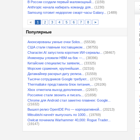
В России создали первый маломощный...
(1159)
Anthropic начала набирать команду для...
(1230)
Samsung готовит недорогие смарт-часы Galaxy...
(1489)
<
1
2
3
4
5
6
7
8
>
Популярные
Анонсированы умные очки Solos...
(55538)
США стали главным поставщиком...
(38755)
Character.AI запустила короткие ИИ-сериалы...
(38467)
Инженеры уложили HBM на бок —...
(38396)
Китайские специалисты заявили,...
(33325)
Морские сражения, крупнейшая...
(32316)
Датамайнер раскрыл дату релиза...
(31559)
Тысячи сотрудников Google требуют...
(27274)
Thermaltake представила блок питания,...
(26106)
Xbox отметила выход дополнения...
(22697)
Россияне стали звонить и писать...
(21658)
Chrome для Android стал заметно плавнее: Google...
(21632)
Вышел релиз OpenIDE Pro — корпоративной...
(20213)
Mitsubishi начнёт выпускать по 1000...
(19769)
Owlcat починила Warhammer 40,000: Rogue Trader...
(19147)