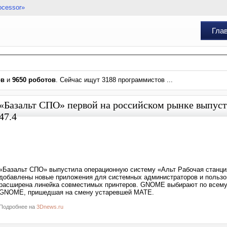
ocessor»
Гла
ов
и
9650 роботов
. Сейчас ищут 3188 программистов ...
«Базальт СПО» первой на российском рынке выпус
47.4
«Базальт СПО» выпустила операционную систему «Альт Рабочая станци
добавлены новые приложения для системных администраторов и пользо
расширена линейка совместимых принтеров. GNOME выбирают по всему
GNOME, пришедшая на смену устаревшей MATE.
Подробнее на
3Dnews.ru