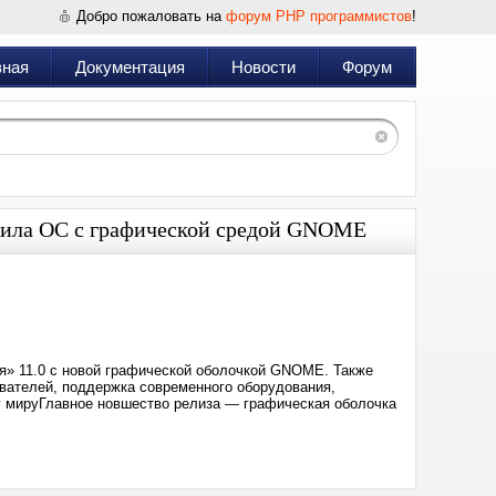
Добро пожаловать на
форум PHP программистов
!
вная
Документация
Новости
Форум
тила ОС с графической средой GNOME
Дата:
2025-
04-
30
15:30
я» 11.0 с новой графической оболочкой GNOME. Также
вателей, поддержка современного оборудования,
 мируГлавное новшество релиза — графическая оболочка