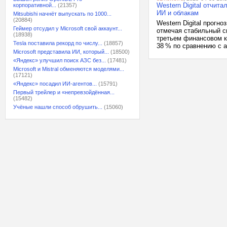
Western Digital отчит
корпоративной...
(21357)
ИИ и облакам
Mitsubishi начнёт выпускать по 1000...
(20884)
Western Digital прогн
Геймер отсудил у Microsoft свой аккаунт...
отмечая стабильный с
(18938)
третьем финансовом к
Tesla поставила рекорд по числу...
(18857)
38 % по сравнению с а
Microsoft представила ИИ, который...
(18500)
«Яндекс» улучшил поиск АЗС без...
(17481)
Microsoft и Mistral обменяются моделями...
(17121)
«Яндекс» посадил ИИ-агентов...
(15791)
Первый трейлер и «непревзойдённая...
(15482)
Учёные нашли способ обрушить...
(15060)