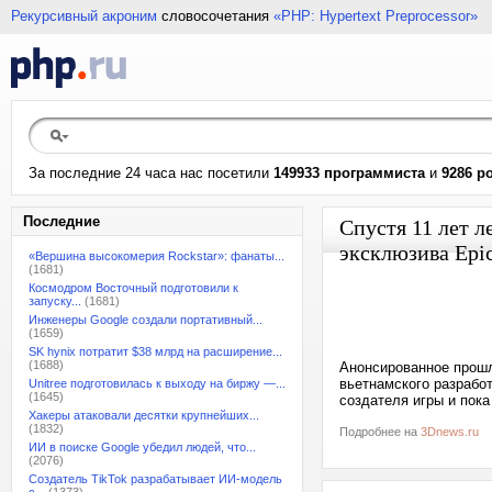
Рекурсивный акроним
словосочетания
«PHP: Hypertext Preprocessor»
За последние 24 часа нас посетили
149933 программиста
и
9286 р
Последние
Спустя 11 лет л
эксклюзива Epi
«Вершина высокомерия Rockstar»: фанаты...
(1681)
Космодром Восточный подготовили к
запуску...
(1681)
Инженеры Google создали портативный...
(1659)
SK hynix потратит $38 млрд на расширение...
(1688)
Анонсированное прошл
вьетнамского разработ
Unitree подготовилась к выходу на биржу —...
(1645)
создателя игры и пока
Хакеры атаковали десятки крупнейших...
(1832)
Подробнее на
3Dnews.ru
ИИ в поиске Google убедил людей, что...
(2076)
Создатель TikTok разрабатывает ИИ-модель