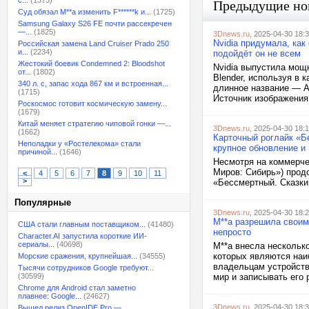
с...
(1373)
Предыдущие но
Суд обязал M**a изменить F******k и...
(1725)
Samsung Galaxy S26 FE почти рассекречен
—...
(1825)
3Dnews.ru
, 2025-04-30 18:
Nvidia придумала, ка
Российская замена Land Cruiser Prado 250
и...
(2234)
подойдёт он не всем
Жестокий боевик Condemned 2: Bloodshot
Nvidia выпустила мощ
от...
(1802)
Blender, используя в 
340 л. с, запас хода 867 км и встроенная...
длинное название — AI 
(1715)
Источник изображения:
Роскосмос готовит космическую замену...
(1679)
Китай меняет стратегию чиповой гонки —...
3Dnews.ru
, 2025-04-30 18:
(1662)
Карточный роглайк «Б
Неполадки у «Ростелекома» стали
крупное обновление и 
причиной...
(1646)
Несмотря на коммерче
Миров: Сибирь») прод
<
4
5
6
7
8
9
10
11
>
«Бессмертный. Сказки
Популярные
3Dnews.ru
, 2025-04-30 18:
M**a разрешила своим
США стали главным поставщиком...
(41480)
непросто
Character.AI запустила короткие ИИ-
сериалы...
(40698)
M**a внесла нескольк
которых являются наи
Морские сражения, крупнейшая...
(34555)
владельцам устройств
Тысячи сотрудников Google требуют...
(30599)
мир и записывать его
Chrome для Android стал заметно
плавнее: Google...
(24627)
3Dnews.ru
, 2025-04-30 18:
Вышел релиз OpenIDE Pro —