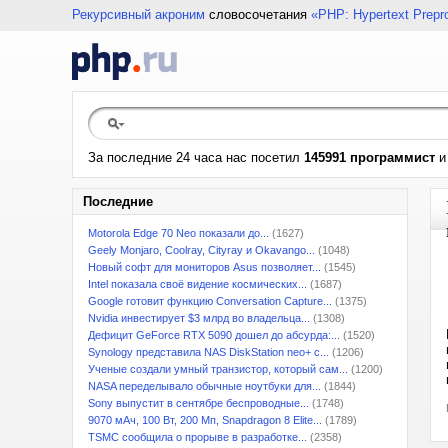
Рекурсивный акроним
словосочетания
«PHP: Hypertext Prepr
За последние 24 часа нас посетил
145991 программист
Последние
Motorola Edge 70 Neo показали до...
(1627)
Geely Monjaro, Coolray, Cityray и Okavango...
(1048)
Новый софт для мониторов Asus позволяет...
(1545)
Intel показала своё видение космических...
(1687)
Google готовит функцию Conversation Capture...
(1375)
Nvidia инвестирует $3 млрд во владельца...
(1308)
Дефицит GeForce RTX 5090 дошел до абсурда:...
(1520)
Synology представила NAS DiskStation neo+ с...
(1206)
Ученые создали умный транзистор, который сам...
(1200)
NASA переделывало обычные ноутбуки для...
(1844)
Sony выпустит в сентябре беспроводные...
(1748)
9070 мАч, 100 Вт, 200 Мп, Snapdragon 8 Elite...
(1789)
TSMC сообщила о прорыве в разработке...
(2358)