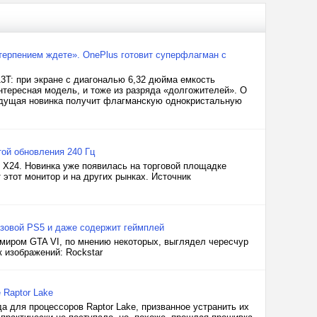
терпением ждете». OnePlus готовит суперфлагман с
T: при экране с диагональю 6,32 дюйма емкость
нтересная модель, и тоже из разряда «долгожителей». О
 Будущая новинка получит флагманскую однокристальную
ой обновления 240 Гц
X24. Новинка уже появилась на торговой площадке
 этот монитор и на других рынках. Источник
базовой PS5 и даже содержит геймплей
миром GTA VI, по мнению некоторых, выглядел чересчур
 изображений: Rockstar
 Raptor Lake
а для процессоров Raptor Lake, призванное устранить их