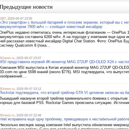
Предыдущие новости
iXBT
, 2025-05-07 23:05
«Это смартфон с большой батареей и плоским экраном, который вы с не
аккумулятором 7800 мАч — сообщил известный инсайдер
OnePlus недавно отметилась очень интересным флагманом — OnePlus 13
аккумулятора составила 6260 мАч. А на подходе у компании еще одна и
ней рассказал известный инсайдер Digital Chat Station. Фото: OnePlus
систему Qualcomm 8 (пока...
3Dnews.ru
, 2025-05-07 23:07
MSI представила игровой 4K-монитор MAG 272UP QD-OLED X24 с частот
Компания MSI выпустила в Китае игровой монитор MAG 272UP QD-OLED 
JD.com по цене 5599 юаней (около $776). MSI подтвердила, что выпустит
изображений:...
3Dnews.ru
, 2025-05-07 23:12
Rockstar подтвердила, что второй трейлер GTA VI целиком записан на 
Вышедший накануне второй трейлер криминального боевика с открытым 
хорошо для базовой PS5. Rockstar Games прояснила ситуацию. Источник
3Dnews.ru
, 2025-05-07 22:48
Intel исправила ещё одну проблему, приводившую к нестабильной работе
Несколько месяцев назад компания Intel выпустила обновление микрокод