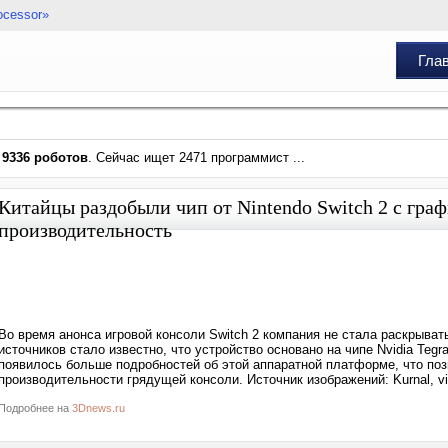
ocessor»
Гла
и
9336 роботов
. Сейчас ищет 2471 программист ...
Китайцы раздобыли чип от Nintendo Switch 2 с гра
производительность
Во время анонса игровой консоли Switch 2 компания не стала раскрыва
источников стало известно, что устройство основано на чипе Nvidia Tegr
появилось больше подробностей об этой аппаратной платформе, что по
производительности грядущей консоли. Источник изображений: Kurnal, v
Подробнее на
3Dnews.ru