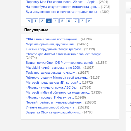
Первому Mac Pro исполнилось 20 лет — Apple...
(2394)
На фоне бума искусственного интеллекта цены...
(1703)
Бум искусственного интеллекта отправил цены...
(2300)
<
1
2
3
4
5
6
7
8
>
Популярные
США стали главным поставщиком...
(41739)
Морские сражения, крупнейшая...
(34875)
Тысячи сотрудников Google требуют...
(31199)
Chrome для Android стал заметно плавнее: Google...
(24974)
Вышел релиз OpenIDE Pro — корпоративной...
(21554)
Mitsubishi начнёт выпускать по 1000...
(21017)
Tesla поставила рекорд по числу...
(19167)
Геймер отсудил у Microsoft свой аккаунт...
(19138)
Microsoft представила ИИ, который...
(18772)
«Яндекс» улучшил поиск АЗС без...
(17684)
Microsoft и Mistral обменяются моделями...
(17338)
«Яндекс» посадил ИИ-агентов...
(15969)
Первый трейлер и «непревзойдённая...
(15700)
Учёные нашли способ обрушить...
(15215)
Закрытая Xbox студия-разработчик...
(14785)