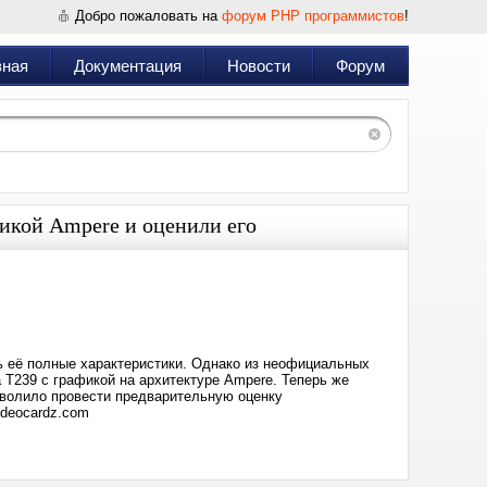
Добро пожаловать на
форум PHP программистов
!
вная
Документация
Новости
Форум
фикой Ampere и оценили его
Дата:
2025-
05-
08
00:04
ть её полные характеристики. Однако из неофициальных
a T239 с графикой на архитектуре Ampere. Теперь же
зволило провести предварительную оценку
ideocardz.com