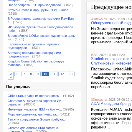
контроля...
(1840)
После запрета FCC производители...
(1623)
Предыдущие но
Отзывы, фото и маршруты: 2ГИС начал...
(1910)
В России представили умные очки Ray-Ban
3Dnews.ru
, 2025-05-09 14:
в...
(1572)
Обнаружен новый вид 
ИИ-модели OpenAI тайно скоординировали
На Земле редко встре
побег...
(1568)
ценнее сделанное отк
В российских ЦОДах резко подскочили цены
прихоть природы. Про
на...
(1561)
организмов, который м
Европейские астрономы первыми
подтвердили...
(1531)
Samsung похвалилась рекордными
iXBT
, 2025-05-09 14:20
предзаказами...
(1714)
Starlink со скорость
Kingdom Come Salvation не разочарует
Спутниковый интернет 
фанатов...
(1854)
Пассажиры United Airl
тестировщики с легко
<
6
7
8
9
10
11
12
13
>
Starlink будет запуще
пассажирам бесплатны
Популярные
опробовал...
США стали главным поставщиком...
(41102)
3Dnews.ru
, 2025-05-09 12:
Character.AI запустила короткие ИИ-
ADATA создала бренд 
сериалы...
(40367)
Компания ADATA Techn
Инженеры уложили HBM на бок —...
(39985)
корпоративного класса
Морские сражения, крупнейшая...
(34211)
основное внимание пл
Тысячи сотрудников Google требуют...
эффективности. Первы
(29866)
решения...
Chrome для Android стал заметно
плавнее: Google...
(24050)