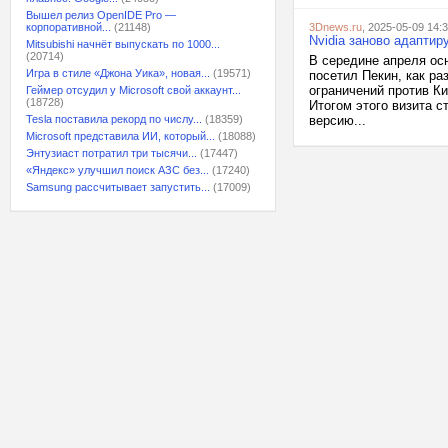
Вышел релиз OpenIDE Pro —
корпоративной...
(21148)
3Dnews.ru
, 2025-05-09 14:
Nvidia заново адаптир
Mitsubishi начнёт выпускать по 1000...
(20714)
В середине апреля ос
Игра в стиле «Джона Уика», новая...
(19571)
посетил Пекин, как р
ограничений против Ки
Геймер отсудил у Microsoft свой аккаунт...
(18728)
Итогом этого визита с
Tesla поставила рекорд по числу...
(18359)
версию...
Microsoft представила ИИ, который...
(18088)
Энтузиаст потратил три тысячи...
(17447)
«Яндекс» улучшил поиск АЗС без...
(17240)
Samsung рассчитывает запустить...
(17009)