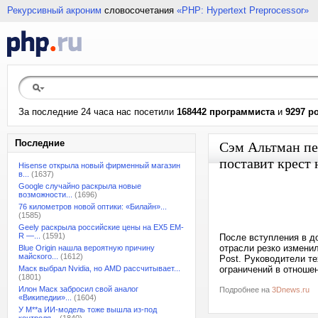
Рекурсивный акроним
словосочетания
«PHP: Hypertext Preprocessor»
За последние 24 часа нас посетили
168442 программиста
и
9297 р
Последние
Сэм Альтман пе
поставит крест
Hisense открыла новый фирменный магазин
в...
(1637)
Google случайно раскрыла новые
возможности...
(1696)
76 километров новой оптики: «Билайн»...
(1585)
Geely раскрыла российские цены на EX5 EM-
R —...
(1591)
После вступления в д
отрасли резко измени
Blue Origin нашла вероятную причину
майского...
(1612)
Post. Руководители т
Маск выбрал Nvidia, но AMD рассчитывает...
ограничений в отношен
(1801)
Илон Маск забросил свой аналог
Подробнее на
3Dnews.ru
«Википедии»...
(1604)
У M**a ИИ-модель тоже вышла из-под