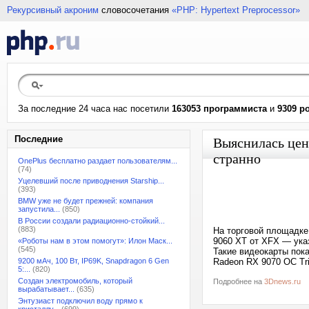
Рекурсивный акроним
словосочетания
«PHP: Hypertext Preprocessor»
За последние 24 часа нас посетили
163053 программиста
и
9309 р
Последние
Выяснилась цен
странно
OnePlus бесплатно раздает пользователям...
(74)
Уцелевший после приводнения Starship...
(393)
BMW уже не будет прежней: компания
запустила...
(850)
В России создали радиационно-стойкий...
(883)
На торговой площадке
9060 XT от XFX — ука
«Роботы нам в этом помогут»: Илон Маск...
(545)
Такие видеокарты пок
9200 мАч, 100 Вт, IP69K, Snapdragon 6 Gen
Radeon RX 9070 OC Tri
5:...
(820)
Создан электромобиль, который
Подробнее на
3Dnews.ru
вырабатывает...
(635)
Энтузиаст подключил воду прямо к