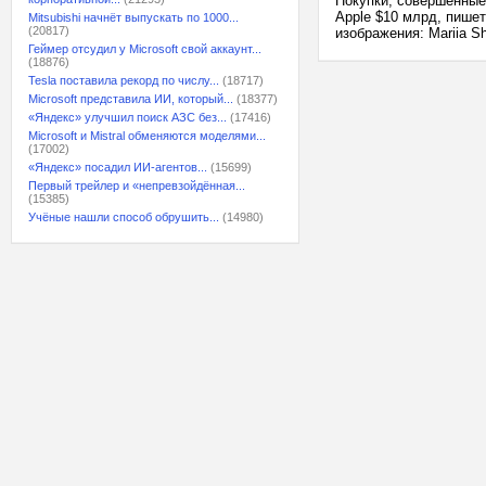
Покупки, совершенные
Apple $10 млрд, пишет
Mitsubishi начнёт выпускать по 1000...
(20817)
изображения: Mariia Sh
Геймер отсудил у Microsoft свой аккаунт...
(18876)
Tesla поставила рекорд по числу...
(18717)
Microsoft представила ИИ, который...
(18377)
«Яндекс» улучшил поиск АЗС без...
(17416)
Microsoft и Mistral обменяются моделями...
(17002)
«Яндекс» посадил ИИ-агентов...
(15699)
Первый трейлер и «непревзойдённая...
(15385)
Учёные нашли способ обрушить...
(14980)