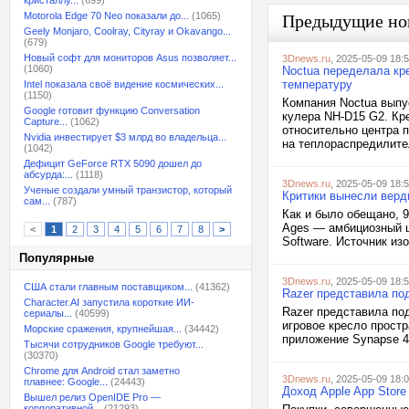
кристаллу...
(699)
Motorola Edge 70 Neo показали до...
(1065)
Предыдущие но
Geely Monjaro, Coolray, Cityray и Okavango...
(679)
Новый софт для мониторов Asus позволяет...
3Dnews.ru
, 2025-05-09 18:
(1060)
Noctua переделала кр
температуру
Intel показала своё видение космических...
(1150)
Компания Noctua выпу
Google готовит функцию Conversation
кулера NH-D15 G2. Кре
Capture...
(1062)
относительно центра 
Nvidia инвестирует $3 млрд во владельца...
на теплораспредилител
(1042)
Дефицит GeForce RTX 5090 дошел до
абсурда:...
(1118)
3Dnews.ru
, 2025-05-09 18:
Ученые создали умный транзистор, который
Критики вынесли верд
сам...
(787)
Как и было обещано, 
Ages — амбициозный шу
<
1
2
3
4
5
6
7
8
>
Software. Источник из
Популярные
3Dnews.ru
, 2025-05-09 18:
США стали главным поставщиком...
(41362)
Razer представила по
Character.AI запустила короткие ИИ-
Razer представила по
сериалы...
(40599)
игровое кресло прост
Морские сражения, крупнейшая...
(34442)
приложение Synapse 4
Тысячи сотрудников Google требуют...
(30370)
Chrome для Android стал заметно
3Dnews.ru
, 2025-05-09 18:
плавнее: Google...
(24443)
Доход Apple App Stor
Вышел релиз OpenIDE Pro —
корпоративной...
(21293)