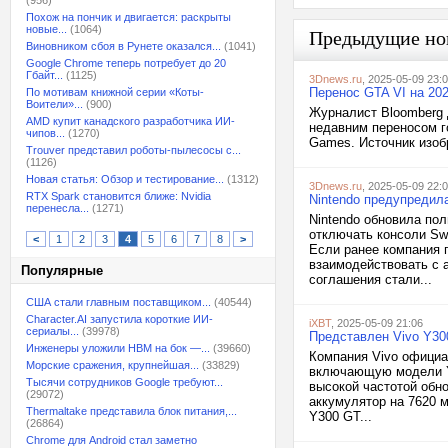
(956)
Похож на пончик и двигается: раскрыты
новые...
(1064)
Предыдущие но
Виновником сбоя в Рунете оказался...
(1041)
Google Chrome теперь потребует до 20
Гбайт...
(1125)
3Dnews.ru
, 2025-05-09 23:
Перенос GTA VI на 202
По мотивам книжной серии «Коты-
Воители»...
(900)
Журналист Bloomberg 
AMD купит канадского разработчика ИИ-
недавним переносом г
чипов...
(1270)
Games. Источник изобр
Trouver представил роботы-пылесосы с...
(1126)
Новая статья: Обзор и тестирование...
(1312)
3Dnews.ru
, 2025-05-09 22:
RTX Spark становится ближе: Nvidia
Nintendo предупредила
перенесла...
(1271)
Nintendo обновила по
отключать консоли Sw
<
1
2
3
4
5
6
7
8
>
Если ранее компания 
взаимодействовать с 
Популярные
соглашения стали...
США стали главным поставщиком...
(40544)
Character.AI запустила короткие ИИ-
iXBT
, 2025-05-09 21:06
сериалы...
(39978)
Представлен Vivo Y30
Инженеры уложили HBM на бок —...
(39660)
Компания Vivo официа
Морские сражения, крупнейшая...
(33829)
включающую модели Y3
Тысячи сотрудников Google требуют...
высокой частотой обн
(29072)
аккумулятор на 7620 м
Thermaltake представила блок питания,...
Y300 GT...
(26864)
Chrome для Android стал заметно