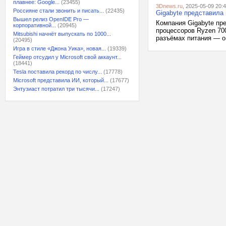
плавнее: Google...
(23455)
3Dnews.ru
, 2025-05-09 20:
Россияне стали звонить и писать...
(22435)
Gigabyte представила 
Вышел релиз OpenIDE Pro —
Компания Gigabyte пре
корпоративной...
(20945)
процессоров Ryzen 700
Mitsubishi начнёт выпускать по 1000...
разъёмах питания — он
(20495)
Игра в стиле «Джона Уика», новая...
(19339)
Геймер отсудил у Microsoft свой аккаунт...
(18441)
Tesla поставила рекорд по числу...
(17778)
Microsoft представила ИИ, который...
(17677)
Энтузиаст потратил три тысячи...
(17247)