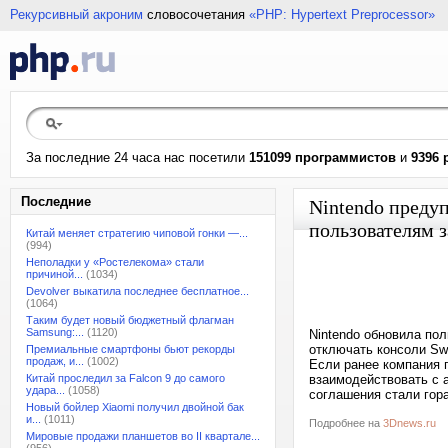
Рекурсивный акроним
словосочетания
«PHP: Hypertext Preprocessor»
За последние 24 часа нас посетили
151099 программистов
и
9396 
Последние
Nintendo преду
пользователям 
Китай меняет стратегию чиповой гонки —...
(994)
Неполадки у «Ростелекома» стали
причиной...
(1034)
Devolver выкатила последнее бесплатное...
(1064)
Таким будет новый бюджетный флагман
Samsung:...
(1120)
Nintendo обновила по
отключать консоли Sw
Премиальные смартфоны бьют рекорды
продаж, и...
(1002)
Если ранее компания 
Китай проследил за Falcon 9 до самого
взаимодействовать с 
удара...
(1058)
соглашения стали гора
Новый бойлер Xiaomi получил двойной бак
и...
(1011)
Подробнее на
3Dnews.ru
Мировые продажи планшетов во II квартале...