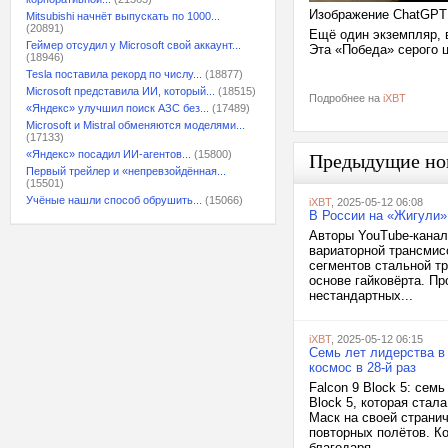
Изображение ChatGPT
Mitsubishi начнёт выпускать по 1000...
(20891)
Ещё один экземпляр, 
Геймер отсудил у Microsoft свой аккаунт...
Эта «Победа» серого ц
(18946)
Tesla поставила рекорд по числу...
(18877)
Microsoft представила ИИ, который...
(18515)
Подробнее на
iXBT
«Яндекс» улучшил поиск АЗС без...
(17489)
Microsoft и Mistral обменяются моделями...
(17133)
«Яндекс» посадил ИИ-агентов...
(15800)
Предыдущие но
Первый трейлер и «непревзойдённая...
(15501)
Учёные нашли способ обрушить...
(15066)
iXBT
, 2025-05-12 06:08
В России на «Жигули»
Авторы YouTube-канал
вариаторной трансмис
сегментов стальной т
основе гайковёрта. П
нестандартных...
iXBT
, 2025-05-12 06:15
Семь лет лидерства в 
космос в 28-й раз
Falcon 9 Block 5: сем
Block 5, которая ста
Маск на своей странич
повторных полётов. Ко
благодаря...