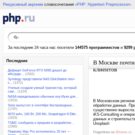
Рекурсивный акроним
словосочетания
«PHP: Hypertext Preprocessor»
За последние 24 часа нас посетили
144575 программистов
и
9299 
Последние
В Москве почти
клиентов
Дефицит GeForce RTX 5090 дошел до
абсурда:...
(1562)
Synology представила NAS DiskStation neo+
с...
(1372)
Ученые создали умный транзистор, который
сам...
(1224)
NASA переделывало обычные ноутбуки для...
(1915)
В Московском регионе
обработки данных. Пр
Sony выпустит в сентябре беспроводные...
(1797)
существенно выросла.
9070 мАч, 100 Вт, 200 Мп, Snapdragon 8 Elite...
iKS-Consulting и опер
(1833)
данных и строительств
TSMC сообщила о прорыве в разработке...
Unsplash
(2385)
Первому Mac Pro исполнилось 20 лет —
Подробнее на
3Dnews.ru