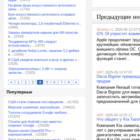
Apple...
(2470)
На фоне бума искусственного интеллекта
цены...
(1726)
Бум искусственного интеллекта отправил
Предыдущие но
цены...
(2330)
Четыре монитора, 2,5-гигабитный Ethernet и...
(2468)
3Dnews.ru
, 2025-05-12 07:
Хакеры превратили навыки для ИИ-агентов
iOS 19 упростит взаи
в...
(2439)
Apple продолжает труд
Техдиректор M**a: ИИ следует
крупнейших обновлени
использовать,...
(1872)
внешнего облика ОС. 
С дизайном Nokia Lumia, экраном 3,2 дюйма
делающих более комфо
и...
(1849)
функций станет...
В США увидели военную угрозу в дронах с...
(2526)
Электровелосипед с 2 кВт·ч энергии,
iXBT
, 2025-05-12 07:07
запасом...
(2203)
Dacia Bigster превращ
продаж
<
1
2
3
4
5
6
7
8
>
Компания Renault гото
Популярные
Dacia Bigster для ми
запечатлеть автомоби
предназначенной для п
США стали главным поставщиком...
(41782)
Морские сражения, крупнейшая...
(34921)
Тысячи сотрудников Google требуют...
iXBT
, 2025-05-12 07:17
(31315)
Что общего у Kia Tasm
Chrome для Android стал заметно
Компания Kia заявила,
плавнее: Google...
(25028)
лет с регулярными об
Вышел релиз OpenIDE Pro —
корпоративной...
(21584)
двигателями, но уже 
Фото Kia Об этом зая
Tesla поставила рекорд по числу...
(19215)