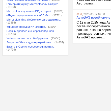
Австралии....
Геймер отсудил у Microsoft свой аккаунт...
(19153)
Microsoft представила ИИ, который...
(18821)
iXBT
, 2025-05-12 07:30
«Яндекс» улучшил поиск АЗС без...
(17711)
АвтоВАЗ возобновляет
Microsoft и Mistral обменяются моделями...
С 12 мая 2025 года А
(17384)
после корпоративного 
«Яндекс» посадил ИИ-агентов...
(16004)
раньше, с конца апре
Первый трейлер и «непревзойдённая...
производственных лин
(15736)
АвтоВАЗ провёл...
Учёные нашли способ обрушить...
(15255)
Закрытая Xbox студия-разработчик...
(14805)
Власть в OpenAI сосредотачивается...
(14778)