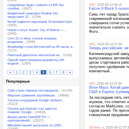
(2324)
iXBT
, 2025-05-12 06:15
Смартфоны будут снимать в HDR без
Falcon 9 Block 5 поле
склейки...
(2607)
Бюджетный смартфон Realme 16x
Семь лет назад Space
представят 12...
(2799)
современной космонав
Китай подвесил над морем 16-мегаваттную...
совершила сотни успе
(2925)
значительно снизить 
Новая статья: Kusan: City of Wolves —...
Фото...
(2240)
Сито 21-го века: ученые впервые
разделили...
(2946)
iXBT
, 2025-05-12 07:38
Breathedge стала бесплатной на 48 часов, а...
Теперь российские: а
(2121)
Калининградский заво
Ракетный двигатель напечатали на...
(3149)
выпускаемых автомобил
OpenAI приостановила разработку ИИ-
цехах стартовала раб
модели...
(2205)
получено одобрение т
компактный...
<
1
2
3
4
5
6
7
8
>
Популярные
iXBT
, 2025-05-12 07:54
Илон Маск: Китай дав
США стали главным поставщиком...
(41704)
США и Европу (сумма
Морские сражения, крупнейшая...
(34846)
За последние пять ле
Тысячи сотрудников Google требуют...
игроков, что отметил 
(31113)
согласно MarkLines, с
Chrome для Android стал заметно
годом ранее. По прогн
плавнее: Google...
(24920)
совокупным продажам
Вышел релиз OpenIDE Pro —
корпоративной...
(21527)
Mitsubishi начнёт выпускать по 1000...
3Dnews.ru
, 2025-05-12 07:
(21005)