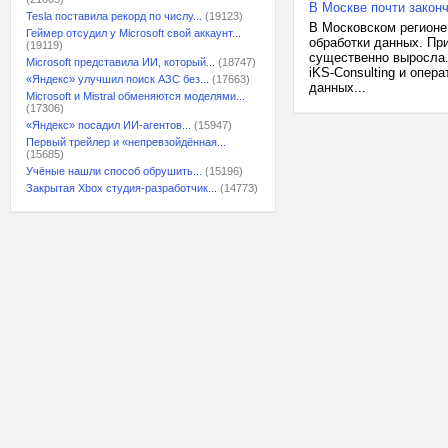
В Москве почти закон
Tesla поставила рекорд по числу...
(19123)
В Московском регионе
Геймер отсудил у Microsoft свой аккаунт...
обработки данных. Пр
(19119)
существенно выросла.
Microsoft представила ИИ, который...
(18747)
iKS-Consulting и опер
«Яндекс» улучшил поиск АЗС без...
(17663)
данных...
Microsoft и Mistral обменяются моделями...
(17306)
«Яндекс» посадил ИИ-агентов...
(15947)
Первый трейлер и «непревзойдённая...
(15685)
Учёные нашли способ обрушить...
(15196)
Закрытая Xbox студия-разработчик...
(14773)