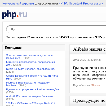
Рекурсивный акроним
словосочетания
«PHP: Hypertext Preprocessor»
За последние 24 часа нас посетили
145223 программиста
и
9325 р
Последние
Alibaba нашла 
Хакеры похитили данные покупателей
модульных...
(2064)
Дата: 2025-05-12 08:08
Китайские производители оборудования
для...
(2952)
При обучении языковы
Nvidia не будет успевать за спросом на...
аппаратных ресурсов и
(2894)
обращений к сторонни
Google DeepMind считает, что память типа
обучения на величину 
HBF...
(3000)
Microsoft Edge прекратит поддержку
Подробнее на
3Dnews.ru
Manifest...
(2664)
Руководить продажами в Intel назначен Дин...
(2538)
Android 17 станет последним большим...
Предыдущие но
(2989)
120 Гц и 7500 мАч за 220 евро. Redmi 17...