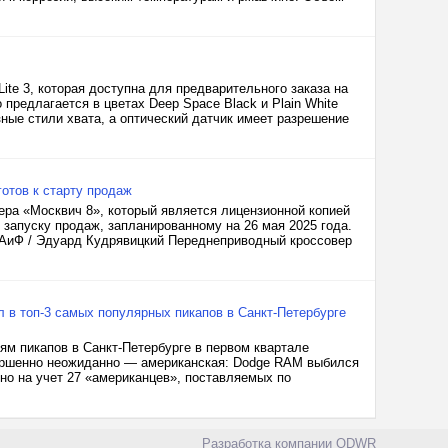
ite 3, которая доступна для предварительного заказа на
предлагается в цветах Deep Space Black и Plain White
зные стили хвата, а оптический датчик имеет разрешение
готов к старту продаж
ера «Москвич 8», который является лицензионной копией
 запуску продаж, запланированному на 26 мая 2025 года.
о АиФ / Эдуард Кудрявицкий Переднеприводный кроссовер
 в топ-3 самых популярных пикапов в Санкт-Петербурге
ям пикапов в Санкт-Петербурге в первом квартале
овершенно неожиданно — американская: Dodge RAM выбился
но на учет 27 «американцев», поставляемых по
Разработка компании
ODWR