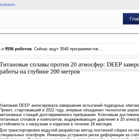
ocessor»
Гла
а
и
9556 роботов
. Сейчас ищут 3540 программистов ...
Титановые сплавы против 20 атмосфер: DEEP завер
работы на глубине 200 метров
Компания DEEP анонсировала завершение испытаний подводных обитаем
Проект, стартовавший в 2022 году, впервые объединил технологии аэро
автономных станций долговременного пребывания. Ключевым достижени
титановых сплавов и композитов, выдерживающих давление в 20 атмосф
устойчивость к нагрузкам и коррозии в течение 18 месяцев.
Для транспортировки модулей разработан метод поэтапной сборки на 
специальных платформ. Инженеры устранили риски деформации за счёт 