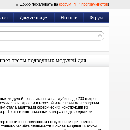
Добро пожаловать на
форум PHP программистов
!
вная
Документация
Новости
Форум
шает тесты подводных модулей для
Дата:
2025-
05-
12
10:51
ых модулей, рассчитанных на глубины до 200 метров.
космической отрасли и морской инженерии для создания
ем стала адаптация сферических конструкций из
ер. Тесты в имитационных камерах подтвердили их
поверхности с последующим погружением при помощи
точного расчёта плавучести и системы динамической