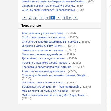
Китайские астрономы обнаружили мощнейший во...
(883)
Qualcomm выпустила очередную версию...
(850)
США намерены запретить использование...
(831)
<
2
3
4
5
6
7
8
9
>
Популярные
Анонсированы умные очки Solos...
(55614)
США стали главным поставщиком...
(38857)
Character.AI запустила короткие ИИ-сериалы...
(38550)
Инженеры уложили HBM на бок —...
(38447)
Китайские специалисты заявили,...
(33373)
Морские сражения, крупнейшая...
(32399)
Датамайнер раскрыл дату релиза...
(31604)
Тысячи сотрудников Google требуют...
(27331)
Thermaltake представила блок питания,...
(26148)
Xbox отметила выход дополнения...
(22727)
Chrome для Android стал заметно плавнее: Google...
(21693)
Россияне стали звонить и писать...
(21687)
Вышел релиз OpenIDE Pro — корпоративной...
(20240)
Mitsubishi начнёт выпускать по 1000...
(19801)
Owlcat починила Warhammer 40,000: Rogue Trader...
(19176)