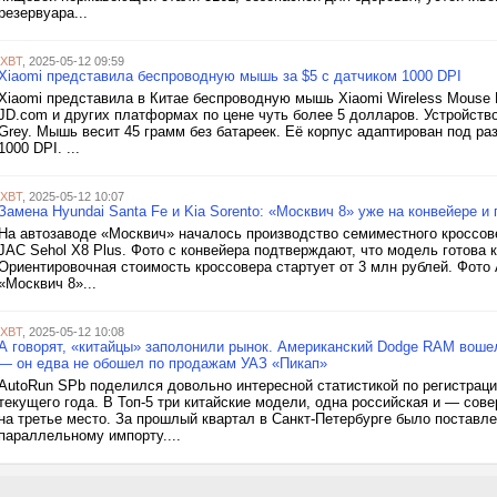
резервуара...
iXBT
, 2025-05-12 09:59
Xiaomi представила беспроводную мышь за $5 с датчиком 1000 DPI
Xiaomi представила в Китае беспроводную мышь Xiaomi Wireless Mouse L
JD.com и других платформах по цене чуть более 5 долларов. Устройство 
Grey. Мышь весит 45 грамм без батареек. Её корпус адаптирован под ра
1000 DPI. ...
iXBT
, 2025-05-12 10:07
Замена Hyundai Santa Fe и Kia Sorento: «Москвич 8» уже на конвейере и 
На автозаводе «Москвич» началось производство семиместного кроссов
JAC Sehol X8 Plus. Фото с конвейера подтверждают, что модель готова к
Ориентировочная стоимость кроссовера стартует от 3 млн рублей. Фот
«Москвич 8»...
iXBT
, 2025-05-12 10:08
А говорят, «китайцы» заполонили рынок. Американский Dodge RAM вошел
— он едва не обошел по продажам УАЗ «Пикап»
AutoRun SPb поделился довольно интересной статистикой по регистраци
текущего года. В Топ-5 три китайские модели, одна российская и — с
на третье место. За прошлый квартал в Санкт-Петербурге было поставле
параллельному импорту....