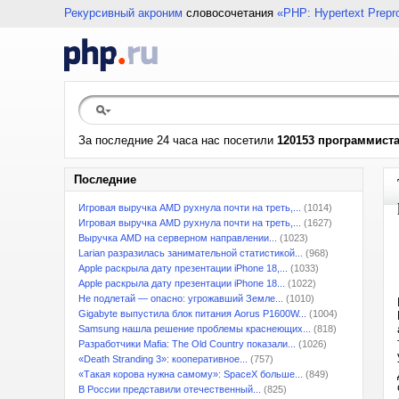
Рекурсивный акроним
словосочетания
«PHP: Hypertext Prepr
За последние 24 часа нас посетили
120153 программист
Последние
Игровая выручка AMD рухнула почти на треть,...
(1014)
Игровая выручка AMD рухнула почти на треть,...
(1627)
Выручка AMD на серверном направлении...
(1023)
Larian разразилась занимательной статистикой...
(968)
Apple раскрыла дату презентации iPhone 18,...
(1033)
Apple раскрыла дату презентации iPhone 18...
(1022)
Не подлетай — опасно: угрожавший Земле...
(1010)
Gigabyte выпустила блок питания Aorus P1600W...
(1004)
Samsung нашла решение проблемы краснеющих...
(818)
Разработчики Mafia: The Old Country показали...
(1026)
«Death Stranding 3»: кооперативное...
(757)
«Такая корова нужна самому»: SpaceX больше...
(849)
В России представили отечественный...
(825)