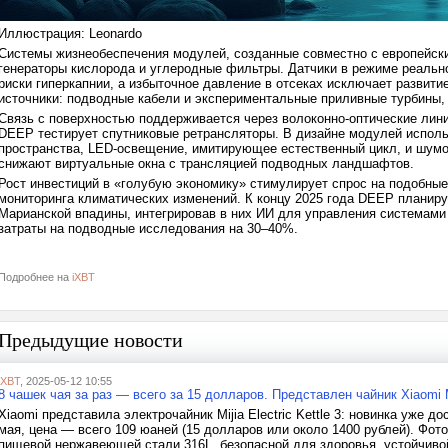
Иллюстрация: Leonardo
Системы жизнеобеспечения модулей, созданные совместно с европейск
генераторы кислорода и углеродные фильтры. Датчики в режиме реаль
риски гиперкапнии, а избыточное давление в отсеках исключает развит
источники: подводные кабели и экспериментальные приливные турбины
Связь с поверхностью поддерживается через волоконно-оптические лин
DEEP тестирует спутниковые ретрансляторы. В дизайне модулей исполь
пространства, LED-освещение, имитирующее естественный цикл, и шумо
снижают виртуальные окна с трансляцией подводных ландшафтов.
Рост инвестиций в «голубую экономику» стимулирует спрос на подобны
мониторинга климатических изменений. К концу 2025 года DEEP планир
Марианской впадины, интегрировав в них ИИ для управления системами 
затраты на подводные исследования на 30–40%.
Подробнее на
iXBT
Предыдущие новости
iXBT
, 2025-05-12 10:55
8 чашек чая за раз — всего за 15 долларов. Представлен чайник Xiaomi Mij
Xiaomi представила электрочайник Mijia Electric Kettle 3: новинка уже 
мая, цена — всего 109 юаней (15 долларов или около 1400 рублей). Фот
пищевой нержавеющей стали 316L, безопасной для здоровья, устойчиво