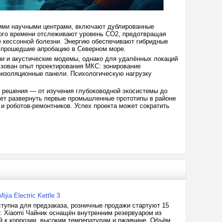
ими научными центрами, включают дублированные
ного времени отслеживают уровень CO2, предотвращая
ие кессонной болезни. Энергию обеспечивают гибридные
, прошедшие апробацию в Северном море.
ии и акустические модемы, однако для удалённых локаций
зован опыт проектирования МКС: зонирование
изоляционные панели. Психологическую нагрузку
е решения — от изучения глубоководной экосистемы до
ует развернуть первые промышленные прототипы в районе
и роботов-ремонтников. Успех проекта может сократить
ia Electric Kettle 3
доступна для предзаказа, розничные продажи стартуют 15
о: Xiaomi Чайник оснащён внутренним резервуаром из
й к коррозии, высоким температурам и ржавчине. Объём