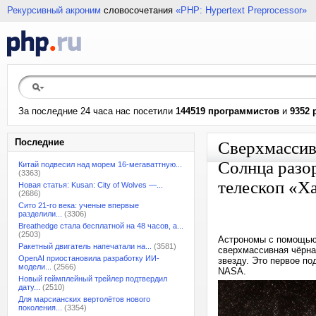
Рекурсивный акроним
словосочетания
«PHP: Hypertext Preprocessor»
За последние 24 часа нас посетили
144519 программистов
и
9352 
Последние
Сверхмассив
Солнца разор
Китай подвесил над морем 16-мегаваттную...
(3363)
телескоп «Х
Новая статья: Kusan: City of Wolves —...
(2686)
Сито 21-го века: ученые впервые
разделили...
(3306)
Breathedge стала бесплатной на 48 часов, а...
(2503)
Астрономы с помощью
Ракетный двигатель напечатали на...
(3581)
сверхмассивная чёрна
OpenAI приостановила разработку ИИ-
звезду. Это первое п
модели...
(2566)
NASA.
Новый геймплейный трейлер подтвердил
дату...
(2510)
Для марсианских вертолётов нового
поколения...
(3354)