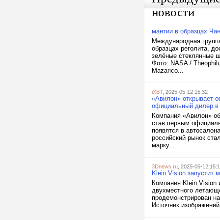
новости
мантии в образцах Ча
Международная группа
образцах реголита, д
зелёные стеклянные ш
Фото: NASA / Theophilu
Mazarico...
iXBT
, 2025-05-12 15:32
«Авилон» открывает оф
официальный дилер в
Компания «Авилон» об
став первым официальн
появятся в автосалона
российский рынок ста
марку...
3Dnews.ru
, 2025-05-12 15:
Klein Vision запустит
Компания Klein Vision
двухместного летающег
продемонстрирован на 
Источник изображений: 