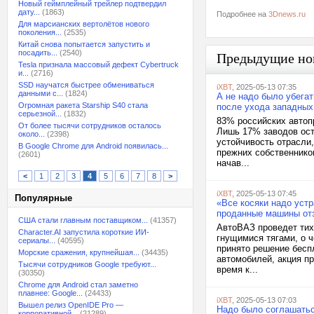
Новый геймплейный трейлер подтвердил
дату...
(1863)
Подробнее на
3Dnews.ru
Для марсианских вертолётов нового
поколения...
(2535)
Китай снова попытается запустить и
посадить...
(2540)
Предыдущие но
Tesla признала массовый дефект Cybertruck
и...
(2716)
SSD научатся быстрее обмениваться
iXBT
, 2025-05-13 07:35
данными с...
(1824)
А не надо было убега
Огромная ракета Starship S40 стала
после ухода западных
серьезной...
(1832)
83% российских автоп
От более тысячи сотрудников осталось
Лишь 17% заводов ост
около...
(2398)
устойчивость отрасли
В Google Chrome для Android появилась...
прежних собственнико
(2601)
начав...
<
1
2
3
4
5
6
7
8
>
iXBT
, 2025-05-13 07:45
Популярные
«Все косяки надо устр
проданные машины от
США стали главным поставщиком...
(41357)
АвтоВАЗ проведет тих
Character.AI запустила короткие ИИ-
гнущимися тягами, о 
сериалы...
(40595)
принято решение бесп
Морские сражения, крупнейшая...
(34435)
автомобилей, акция пр
Тысячи сотрудников Google требуют...
время к...
(30350)
Chrome для Android стал заметно
плавнее: Google...
(24433)
iXBT
, 2025-05-13 07:03
Вышел релиз OpenIDE Pro —
Надо было соглашаться
корпоративной...
(21289)