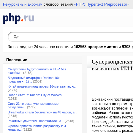
Рекурсивный акроним
словосочетания
«PHP: Hypertext Preprocessor»
За последние 24 часа нас посетили
162568 программистов
и
9308 
Последние
Суперконденсат
вызванных ИИ
Смартфоны будут снимать в HDR без
склейки...
(2186)
Бюджетный смартфон Realme 16x
представят 12...
(2501)
Китай подвесил над морем 16-мегаваттную...
(2586)
Новая статья: Kusan: City of Wolves —...
(1933)
Британский поставщик 
как только во время т
Сито 21-го века: ученые впервые
разделили...
(2712)
возникают всплески э
Breathedge стала бесплатной на 48 часов, а...
чайники. Ровно та же 
(1818)
моделей используются
Ракетный двигатель напечатали на...
(2818)
При каждый этап вычи
такие скачки, некото
OpenAI приостановила разработку ИИ-
модели...
(1922)
компенсировать резки