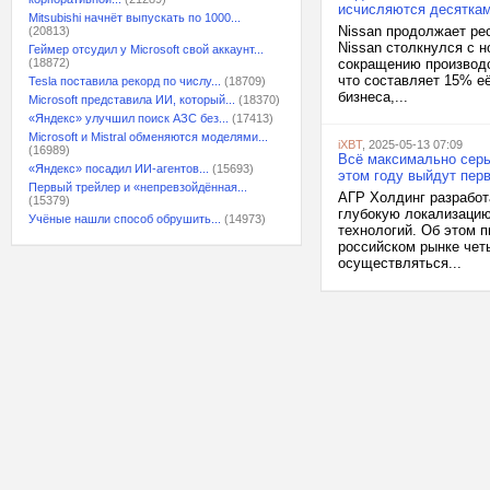
исчисляются десятка
Mitsubishi начнёт выпускать по 1000...
Nissan продолжает ре
(20813)
Nissan столкнулся с н
Геймер отсудил у Microsoft свой аккаунт...
(18872)
сокращению производс
что составляет 15% е
Tesla поставила рекорд по числу...
(18709)
бизнеса,...
Microsoft представила ИИ, который...
(18370)
«Яндекс» улучшил поиск АЗС без...
(17413)
Microsoft и Mistral обменяются моделями...
iXBT
, 2025-05-13 07:09
(16989)
Всё максимально серьё
«Яндекс» посадил ИИ-агентов...
(15693)
этом году выйдут пер
Первый трейлер и «непревзойдённая...
АГР Холдинг разработ
(15379)
глубокую локализацию
Учёные нашли способ обрушить...
(14973)
технологий. Об этом 
российском рынке чет
осуществляться...