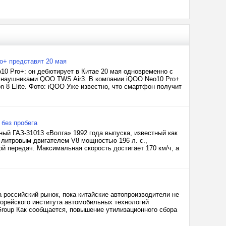
ro+ представят 20 мая
0 Pro+: он дебютирует в Китае 20 мая одновременно с
 наушниками QOO TWS Air3. В компании iQOO Neo10 Pro+
 8 Elite. Фото: iQOO Уже известно, что смартфон получит
 без пробега
ый ГАЗ-31013 «Волга» 1992 года выпуска, известный как
-литровым двигателем V8 мощностью 196 л. с.,
й передач. Максимальная скорость достигает 170 км/ч, а
 российский рынок, пока китайские автопроизводители не
Корейского института автомобильных технологий
 Group Как сообщается, повышение утилизационного сбора