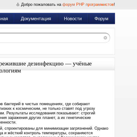
Добро пожаловать на
форум PHP программистов
!
вная
Документация
Новости
Форум
ережившие дезинфекцию — учёные
нологиям
Дата:
2025-
05-
13
11:40
в бактерий в чистых помещениях, где собирают
зких к космическим, не только ставят под угрозу
ам. Результаты исследования показывают: строгий
ия заражения других планет, а их генетические
енности.
, спроектированы для минимизации загрязнений. Однако
да и жёсткий контроль температуры, сохраняются