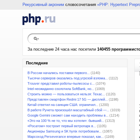
Рекурсивный акроним
словосочетания
«PHP: Hypertext Prepr
За последние 24 часа нас посетили
140455 программист
Последние
В России начались поставки первого...
(1140)
Тысячи серверов оказались под угрозой взлома...
(1112)
Trouver представил роботы-пылесосы с...
(1074)
Intel неожиданно озолотила SoftBank, но...
(1069)
Строить можно — пользоваться нельзя: Техас...
(1120)
Представлен смартфон Redmi 17 5G — дисплей...
(1198)
Китай ответил на санкции США: ограничил...
(1200)
В работе Рунета произошёл масштабный сбой —...
(1019)
Google Gemini сможет сам находить проблемы в...
(1214)
«Это на 100 % не то, что мы хотели»: бывший...
(1313)
«Росатом» построит первый ветропарк в...
(1105)
Акционеры Samsung и SK hynix потребовали...
(1087)
Марсоход Perseverance впервые показал, как...
(1169)