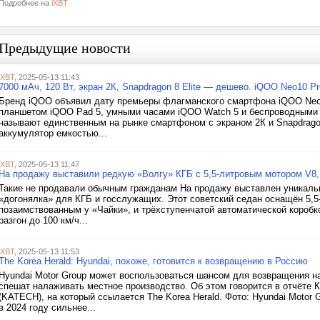
Подробнее на
iXBT
Предыдущие новости
iXBT
, 2025-05-13 11:43
7000 мАч, 120 Вт, экран 2К, Snapdragon 8 Elite — дешево. iQOO Neo10 P
Бренд iQOO объявил дату премьеры флагманского смартфона iQOO Neo1
планшетом iQOO Pad 5, умными часами iQOO Watch 5 и беспроводными
называют единственным на рынке смартфоном с экраном 2К и Snapdragon
аккумулятор емкостью...
iXBT
, 2025-05-13 11:47
На продажу выставили редкую «Волгу» КГБ с 5,5-литровым мотором V8,
Такие не продавали обычным гражданам На продажу выставлен уникальн
«догонялка» для КГБ и госслужащих. Этот советский седан оснащён 5,5
позаимствованным у «Чайки», и трёхступенчатой автоматической коробко
разгон до 100 км/ч...
iXBT
, 2025-05-13 11:53
The Korea Herald: Hyundai, похоже, готовится к возвращению в Россию
Hyundai Motor Group может воспользоваться шансом для возвращения на
спешат налаживать местное производство. Об этом говорится в отчёте 
(KATECH), на который ссылается The Korea Herald. Фото: Hyundai Motor
в 2024 году сильнее...