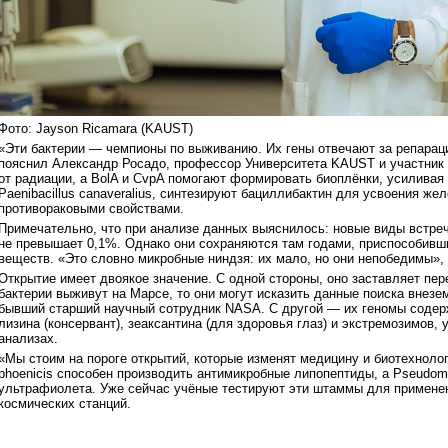
Фото: Jayson Ricamara (KAUST)
«Эти бактерии — чемпионы по выживанию. Их гены отвечают за репарац
пояснил Александр Росадо, профессор Университета KAUST и участник
от радиации, а BolA и CvpA помогают формировать биоплёнки, усиливая
Paenibacillus canaveralius, синтезируют бациллибактин для усвоения жел
противораковыми свойствами.
Примечательно, что при анализе данных выяснилось: новые виды встр
не превышает 0,1%. Однако они сохраняются там годами, приспособивши
веществ. «Это словно микробные ниндзя: их мало, но они непобедимы»
Открытие имеет двоякое значение. С одной стороны, оно заставляет пе
бактерии выживут на Марсе, то они могут исказить данные поиска внез
бывший старший научный сотрудник NASA. С другой — их геномы содерж
лизина (консервант), зеаксантина (для здоровья глаз) и экстремозимов,
анализах.
«Мы стоим на пороге открытий, которые изменят медицину и биотехноло
phoenicis способен производить антимикробные липопептиды, а Pseudo
ультрафиолета. Уже сейчас учёные тестируют эти штаммы для примене
космических станций.