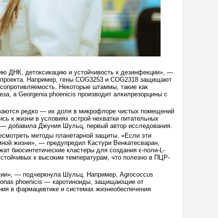
ию ДНК, детоксикацию и устойчивость к дезинфекции», —
 проекта. Например, гены COG3253 и COG2318 защищают
 сопротивляемость. Некоторые штаммы, такие как
еза, а Georgenia phoenicis производит алкилрезорцины с
ечаются редко — их доля в микрофлоре чистых помещений
сь к жизни в условиях острой нехватки питательных
, — добавила Джуния Шульц, первый автор исследования.
ресмотреть методы планетарной защиты. «Если эти
емной жизни», — предупредил Кастури Венкатесваран,
ат биосинтетические кластеры для создания ε-поли-L-
 устойчивых к высоким температурам, что полезно в ПЦР-
гии», — подчеркнула Шульц. Например, Agrococcus
monas phoenicis — каротиноиды, защищающие от
ния в фармацевтике и системах жизнеобеспечения