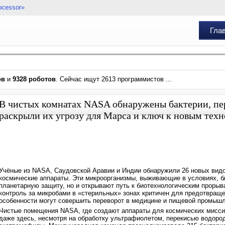
ocessor»
Гла
ов
и
9328 роботов
. Сейчас ищут 2613 программистов ...
В чистых комнатах NASA обнаружены бактерии, п
раскрыли их угрозу для Марса и ключ к новым тех
Учёные из NASA, Саудовской Аравии и Индии обнаружили 26 новых видо
космические аппараты. Эти микроорганизмы, выживающие в условиях, бли
планетарную защиту, но и открывают путь к биотехнологическим прорыв
контроль за микробами в «стерильных» зонах критичен для предотвращен
особенности могут совершить переворот в медицине и пищевой промышл
Чистые помещения NASA, где создают аппараты для космических миссий
даже здесь, несмотря на обработку ультрафиолетом, перекисью водоро