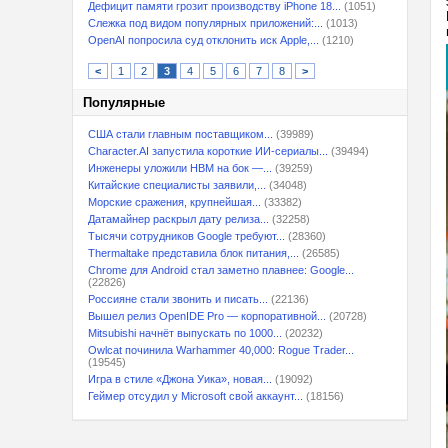
Дефицит памяти грозит производству iPhone 18...
(1051)
Слежка под видом популярных приложений:...
(1013)
OpenAI попросила суд отклонить иск Apple,...
(1210)
<
1
2
3
4
5
6
7
8
>
Популярные
США стали главным поставщиком...
(39989)
Character.AI запустила короткие ИИ-сериалы...
(39494)
Инженеры уложили HBM на бок —...
(39259)
Китайские специалисты заявили,...
(34048)
Морские сражения, крупнейшая...
(33382)
Датамайнер раскрыл дату релиза...
(32258)
Тысячи сотрудников Google требуют...
(28360)
Thermaltake представила блок питания,...
(26585)
Chrome для Android стал заметно плавнее: Google...
(22826)
Россияне стали звонить и писать...
(22136)
Вышел релиз OpenIDE Pro — корпоративной...
(20728)
Mitsubishi начнёт выпускать по 1000...
(20232)
Owlcat починила Warhammer 40,000: Rogue Trader...
(19545)
Игра в стиле «Джона Уика», новая...
(19092)
Геймер отсудил у Microsoft свой аккаунт...
(18156)