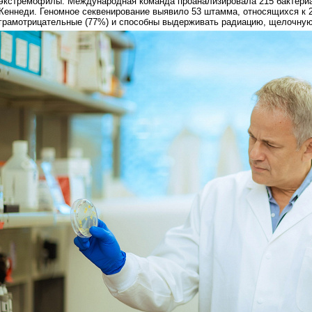
экстремофилы. Международная команда проанализировала 215 бактериа
Кеннеди. Геномное секвенирование выявило 53 штамма, относящихся к 
грамотрицательные (77%) и способны выдерживать радиацию, щелочную 