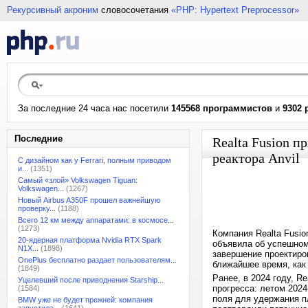
Рекурсивный акроним
словосочетания
«PHP: Hypertext Preprocessor»
За последние 24 часа нас посетили
145568 программистов
и
9302 
Последние
Realta Fusion п
реактора Anvil
С дизайном как у Ferrari, полным приводом
и...
(1351)
Самый «злой» Volkswagen Tiguan:
Volkswagen...
(1267)
Новый Airbus A350F прошел важнейшую
проверку...
(1188)
Всего 12 км между аппаратами: в космосе...
(1273)
Компания Realta Fusi
20-ядерная платформа Nvidia RTX Spark
объявила об успешном
N1X...
(1898)
завершение проектиров
OnePlus бесплатно раздает пользователям...
ближайшее время, как
(1849)
Ранее, в 2024 году, R
Уцелевший после приводнения Starship...
прогресса: летом 2024
(1584)
поля для удержания п
BMW уже не будет прежней: компания