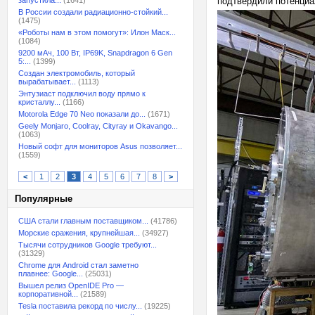
запустила...
(1641)
подтвердили потенциа
В России создали радиационно-стойкий...
(1475)
«Роботы нам в этом помогут»: Илон Маск...
(1084)
9200 мАч, 100 Вт, IP69K, Snapdragon 6 Gen
5:...
(1399)
Создан электромобиль, который
вырабатывает...
(1113)
Энтузиаст подключил воду прямо к
кристаллу...
(1166)
Motorola Edge 70 Neo показали до...
(1671)
Geely Monjaro, Coolray, Cityray и Okavango...
(1063)
Новый софт для мониторов Asus позволяет...
(1559)
<
1
2
3
4
5
6
7
8
>
Популярные
США стали главным поставщиком...
(41786)
Морские сражения, крупнейшая...
(34927)
Тысячи сотрудников Google требуют...
(31329)
Chrome для Android стал заметно
плавнее: Google...
(25031)
Вышел релиз OpenIDE Pro —
корпоративной...
(21589)
Tesla поставила рекорд по числу...
(19225)