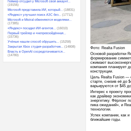
Геймер отсудил у Microsoft свой аккаунт...
(19156)
Microsoft представила ИИ, который...
(18831)
«Яндекс» улучшил поиск АЗС без...
(17712)
Microsoft и Mistral обменяются моделями...
(17385)
«Яндекс» посадил ИИ-агентов...
(16010)
Первый трейлер и «непревзойдённая...
(15736)
Учёные нашли способ обрушить...
(15258)
Закрытая Xbox студия-разработчик...
(14808)
Фото: Realta Fusion
Власть в OpenAI сосредотачивается...
Основой разработки Re
(14780)
формирование симметр
сжимают высокоэнерге
компания планирует д
конструкции.
Цель Realta Fusion — 
старте, снизив её до 
варьируются от $45 до
Интерес к проекту пр
как драйвер экономик
энергетику. Фёрлонг п
пика ожиданий», и Rea
технологии.
Успех компании, как и
ближайшие годы.